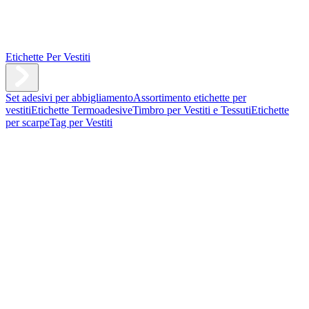
Etichette Per Vestiti
Set adesivi per abbigliamento
Assortimento etichette per
vestiti
Etichette Termoadesive
Timbro per Vestiti e Tessuti
Etichette
per scarpe
Tag per Vestiti