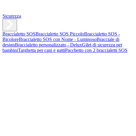
Sicurezza
Braccialetto SOS
Braccialetto SOS Piccolo
Braccialetto SOS -
Bicolore
Braccialetto SOS con Nome - Luminoso
Bracciale di
design
Braccialetto personalizzato - Delux
Gilet di sicurezza per
bambini
Targhetta per cani e gatti
Pacchetto con 2 braccialetti SOS