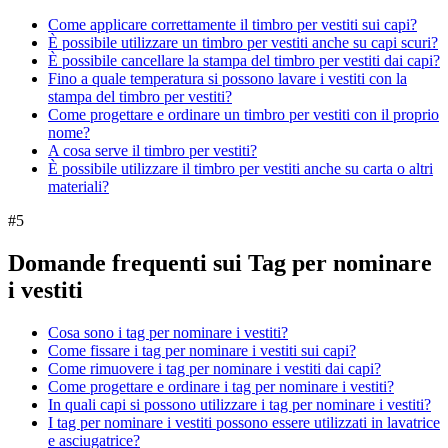
Come applicare correttamente il timbro per vestiti sui capi?
È possibile utilizzare un timbro per vestiti anche su capi scuri?
È possibile cancellare la stampa del timbro per vestiti dai capi?
Fino a quale temperatura si possono lavare i vestiti con la
stampa del timbro per vestiti?
Come progettare e ordinare un timbro per vestiti con il proprio
nome?
A cosa serve il timbro per vestiti?
È possibile utilizzare il timbro per vestiti anche su carta o altri
materiali?
#
5
Domande frequenti sui Tag per nominare
i vestiti
Cosa sono i tag per nominare i vestiti?
Come fissare i tag per nominare i vestiti sui capi?
Come rimuovere i tag per nominare i vestiti dai capi?
Come progettare e ordinare i tag per nominare i vestiti?
In quali capi si possono utilizzare i tag per nominare i vestiti?
I tag per nominare i vestiti possono essere utilizzati in lavatrice
e asciugatrice?