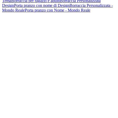
Tema
Borraccia per ragazzi e adulti
Borraccia Personalizzata
Design
Porta pranzo con nome di Design
Borraccia Personalizzata -
Mondo Reale
Porta pranzo con Nome - Mondo Reale