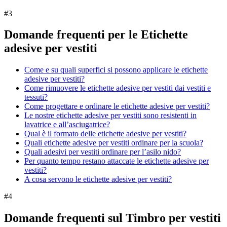
#
3
Domande frequenti per le Etichette
adesive per vestiti
Come e su quali superfici si possono applicare le etichette
adesive per vestiti?
Come rimuovere le etichette adesive per vestiti dai vestiti e
tessuti?
Come progettare e ordinare le etichette adesive per vestiti?
Le nostre etichette adesive per vestiti sono resistenti in
lavatrice e all’asciugatrice?
Qual è il formato delle etichette adesive per vestiti?
Quali etichette adesive per vestiti ordinare per la scuola?
Quali adesivi per vestiti ordinare per l’asilo nido?
Per quanto tempo restano attaccate le etichette adesive per
vestiti?
A cosa servono le etichette adesive per vestiti?
#
4
Domande frequenti sul Timbro per vestiti