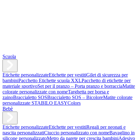
Scuola
Etichette personalizzate
Etichette per vestiti
Gilet di sicurezza per
bambini
Pacchetto Etichette scuola XXL
Pacchetto di etichette per
materiale sportivo
Set per il pranzo – Porta pranzo e borraccia
Matite
colorate personalizzate con nome
Targhetta per borsa e
zaino
Braccialetto SOS
Braccialetto SOS – Bicolore
Matite colorate
personalizzate STABILO EASYColors
Bebè
Etichette personalizzate
Etichette per vestiti
Regali per neonati e
nascita personalizzati
Ciuccio personalizzato con nome
Bavaglino in
silicone personalizzato
Metro da parete per crescita bambini
Adesivo