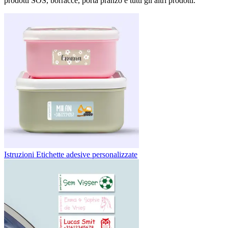
prodotti SOS, borracce, porta pranzo e tutti gli altri prodotti.
Istruzioni Etichette adesive personalizzate