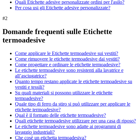
Quali Etichette adesive personalizzate ordini per l'asilo?
Per cosa usi gli Etichette adesive personalizzate?
#
2
Domande frequenti sulle Etichette
termoadesive
Come applicare le Etichette termoadesive sui vestiti?
Come rimuovere le etichette termoadesive dai vestiti?
Come progettare e ordinare le etichette termoadesive?
Le etichette termoadesive sono resistenti alla lavatrice e
all’asciugatrice?
Quanto tempo restano applicate le etichette termoadesive su
vestiti e tessili?
Su quali materiali si possono utilizzare le etichette
termoadesive?
Quale tipo di ferro da stiro si può utilizzare per applicare le
etichette termoadesive?
Qual è il formato delle etichette termoadesive?
Quali etichette termoadesive utilizzare per una casa di riposo?
Le etichette termoadesive sono adatte ai programmi di
lavaggio industriali?
Che cosè un etichetta termoadesiva?