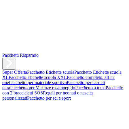
Pacchetti Risparmio
Super Offerta
Pacchetto Etichette scuola
Pacchetto Etichette scuola
XL
Pacchetto Etichette scuola XXL
Pacchetto completo: all-in-
one
Pacchetto per materiale sportivo
Pacchetto per case di
cura
Pacchetto per Vacanze e campeggio
Pacchetto a tema
Pacchetto
con 2 braccialetti SOS
Regali per neonati e nascita
personalizzati
Pacchetto per sci e sport