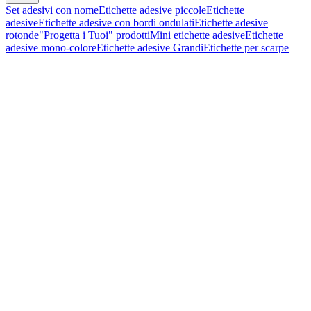
Set adesivi con nome
Etichette adesive piccole
Etichette
adesive
Etichette adesive con bordi ondulati
Etichette adesive
rotonde
"Progetta i Tuoi" prodotti
Mini etichette adesive
Etichette
adesive mono-colore
Etichette adesive Grandi
Etichette per scarpe