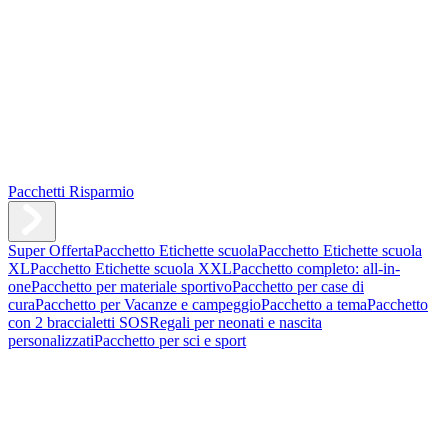
Pacchetti Risparmio
Super Offerta
Pacchetto Etichette scuola
Pacchetto Etichette scuola
XL
Pacchetto Etichette scuola XXL
Pacchetto completo: all-in-
one
Pacchetto per materiale sportivo
Pacchetto per case di
cura
Pacchetto per Vacanze e campeggio
Pacchetto a tema
Pacchetto
con 2 braccialetti SOS
Regali per neonati e nascita
personalizzati
Pacchetto per sci e sport