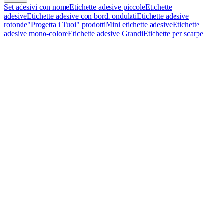
Set adesivi con nome
Etichette adesive piccole
Etichette
adesive
Etichette adesive con bordi ondulati
Etichette adesive
rotonde
"Progetta i Tuoi" prodotti
Mini etichette adesive
Etichette
adesive mono-colore
Etichette adesive Grandi
Etichette per scarpe