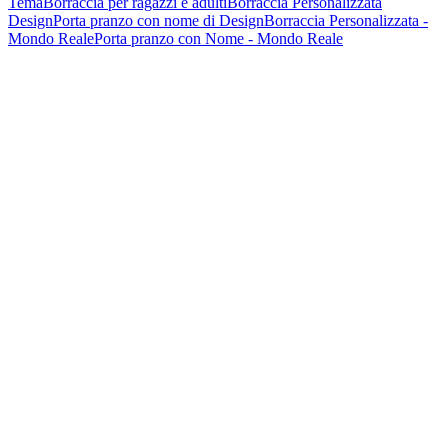
Tema
Borraccia per ragazzi e adulti
Borraccia Personalizzata
Design
Porta pranzo con nome di Design
Borraccia Personalizzata -
Mondo Reale
Porta pranzo con Nome - Mondo Reale