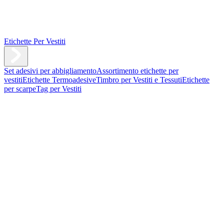
Etichette Per Vestiti
Set adesivi per abbigliamento
Assortimento etichette per
vestiti
Etichette Termoadesive
Timbro per Vestiti e Tessuti
Etichette
per scarpe
Tag per Vestiti