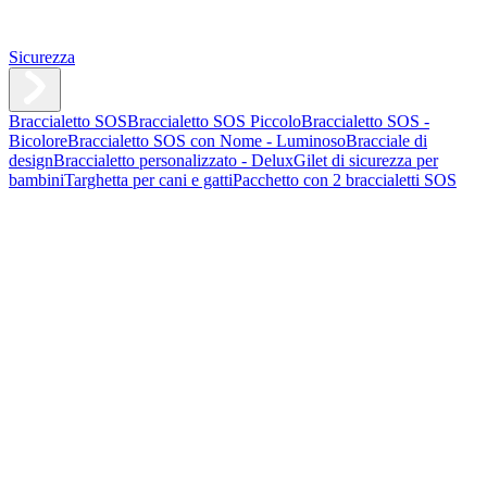
Sicurezza
Braccialetto SOS
Braccialetto SOS Piccolo
Braccialetto SOS -
Bicolore
Braccialetto SOS con Nome - Luminoso
Bracciale di
design
Braccialetto personalizzato - Delux
Gilet di sicurezza per
bambini
Targhetta per cani e gatti
Pacchetto con 2 braccialetti SOS