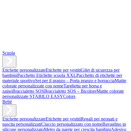
Scuola
Etichette personalizzate
Etichette per vestiti
Gilet di sicurezza per
bambini
Pacchetto Etichette scuola XXL
Pacchetto di etichette per
materiale sportivo
Set per il pranzo – Porta pranzo e borraccia
Matite
colorate personalizzate con nome
Targhetta per borsa e
zaino
Braccialetto SOS
Braccialetto SOS – Bicolore
Matite colorate
personalizzate STABILO EASYColors
Bebè
Etichette personalizzate
Etichette per vestiti
Regali per neonati e
nascita personalizzati
Ciuccio personalizzato con nome
Bavaglino in
silicone personalizzato
Metro da parete per crescita bambini
Adesivo