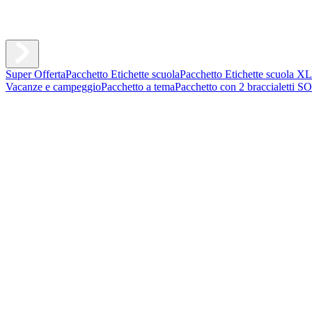
Super Offerta
Pacchetto Etichette scuola
Pacchetto Etichette scuola XL
Vacanze e campeggio
Pacchetto a tema
Pacchetto con 2 braccialetti S