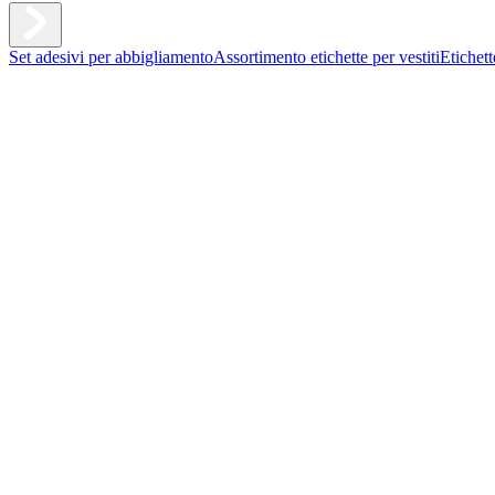
Set adesivi per abbigliamento
Assortimento etichette per vestiti
Etichet