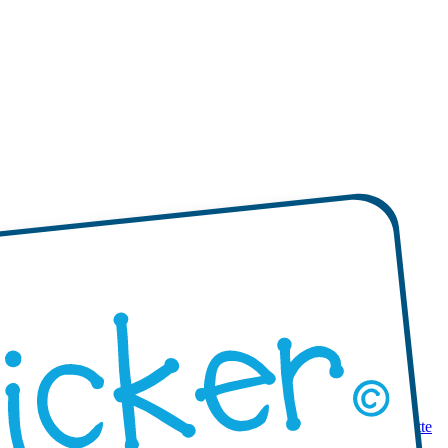
 prodotti
Mini etichette adesive
Etichette adesive mono-colore
Etichette