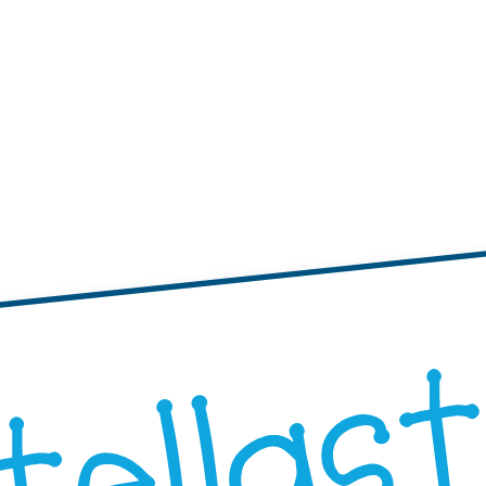
tichette
te adesive con bordi ondulati
Etichette adesive rotonde
"Progetta i Tuoi"