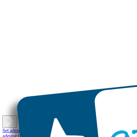
E
Set adesivi con nome
Etichette adesive piccole
Etichette adesive
Etichet
adesive Grandi
Etichette per scarpe