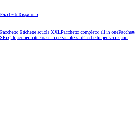
Pacchetti Risparmio
Pacchetto Etichette scuola XXL
Pacchetto completo: all-in-one
Pacchett
OS
Regali per neonati e nascita personalizzati
Pacchetto per sci e sport