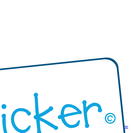
 prodotti
Mini etichette adesive
Etichette adesive mono-colore
Etichette