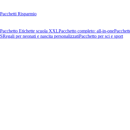
Pacchetti Risparmio
Pacchetto Etichette scuola XXL
Pacchetto completo: all-in-one
Pacchett
OS
Regali per neonati e nascita personalizzati
Pacchetto per sci e sport