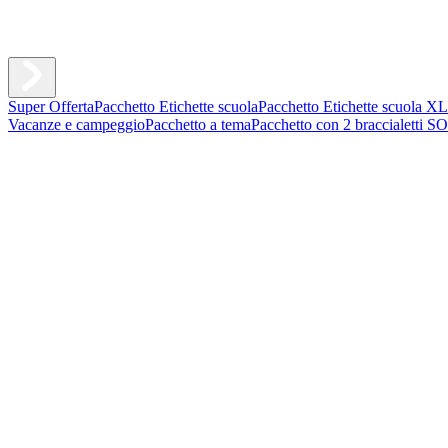
Super Offerta
Pacchetto Etichette scuola
Pacchetto Etichette scuola XL
Vacanze e campeggio
Pacchetto a tema
Pacchetto con 2 braccialetti S