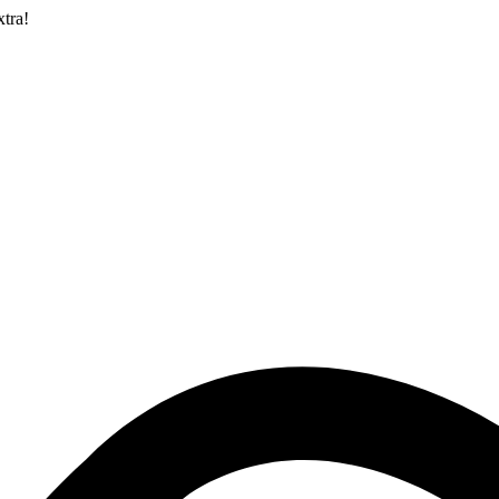
xtra!