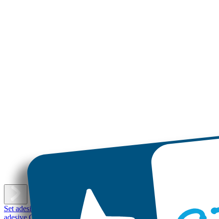
E
Set adesivi con nome
Etichette adesive piccole
Etichette adesive
Etichet
adesive Grandi
Etichette per scarpe