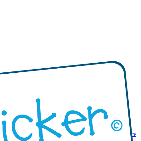
 prodotti
Mini etichette adesive
Etichette adesive mono-colore
Etichette