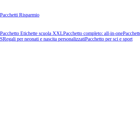
Pacchetti Risparmio
Pacchetto Etichette scuola XXL
Pacchetto completo: all-in-one
Pacchett
OS
Regali per neonati e nascita personalizzati
Pacchetto per sci e sport