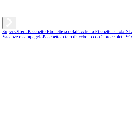
Super Offerta
Pacchetto Etichette scuola
Pacchetto Etichette scuola XL
Vacanze e campeggio
Pacchetto a tema
Pacchetto con 2 braccialetti S