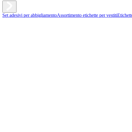
Set adesivi per abbigliamento
Assortimento etichette per vestiti
Etichet