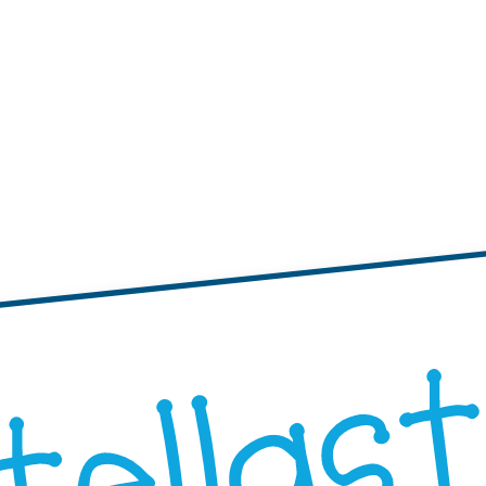
tichette
te adesive con bordi ondulati
Etichette adesive rotonde
"Progetta i Tuoi"