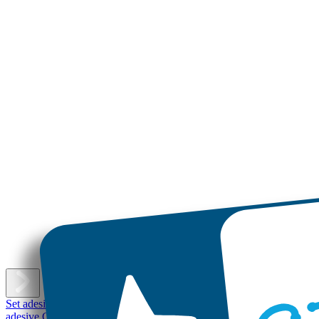
E
Set adesivi con nome
Etichette adesive piccole
Etichette adesive
Etichet
adesive Grandi
Etichette per scarpe