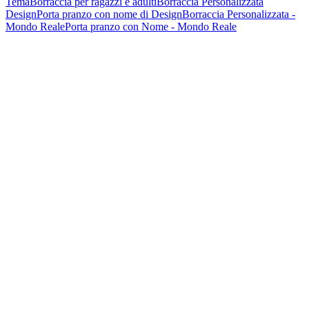
Tema
Borraccia per ragazzi e adulti
Borraccia Personalizzata
Design
Porta pranzo con nome di Design
Borraccia Personalizzata -
Mondo Reale
Porta pranzo con Nome - Mondo Reale