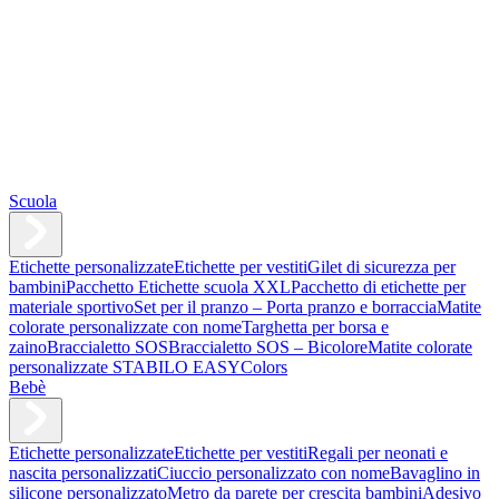
Scuola
Etichette personalizzate
Etichette per vestiti
Gilet di sicurezza per
bambini
Pacchetto Etichette scuola XXL
Pacchetto di etichette per
materiale sportivo
Set per il pranzo – Porta pranzo e borraccia
Matite
colorate personalizzate con nome
Targhetta per borsa e
zaino
Braccialetto SOS
Braccialetto SOS – Bicolore
Matite colorate
personalizzate STABILO EASYColors
Bebè
Etichette personalizzate
Etichette per vestiti
Regali per neonati e
nascita personalizzati
Ciuccio personalizzato con nome
Bavaglino in
silicone personalizzato
Metro da parete per crescita bambini
Adesivo