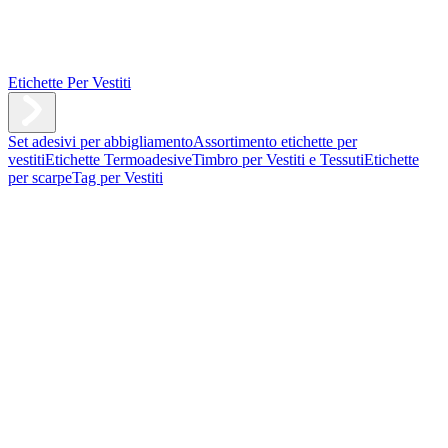
Etichette Per Vestiti
Set adesivi per abbigliamento
Assortimento etichette per
vestiti
Etichette Termoadesive
Timbro per Vestiti e Tessuti
Etichette
per scarpe
Tag per Vestiti