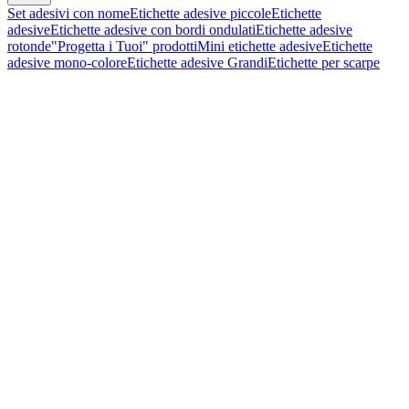
Set adesivi con nome
Etichette adesive piccole
Etichette
adesive
Etichette adesive con bordi ondulati
Etichette adesive
rotonde
"Progetta i Tuoi" prodotti
Mini etichette adesive
Etichette
adesive mono-colore
Etichette adesive Grandi
Etichette per scarpe