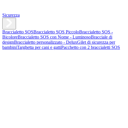
Sicurezza
Braccialetto SOS
Braccialetto SOS Piccolo
Braccialetto SOS -
Bicolore
Braccialetto SOS con Nome - Luminoso
Bracciale di
design
Braccialetto personalizzato - Delux
Gilet di sicurezza per
bambini
Targhetta per cani e gatti
Pacchetto con 2 braccialetti SOS