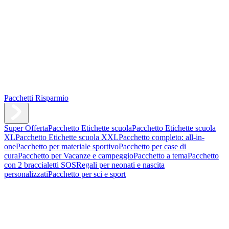
Pacchetti Risparmio
Super Offerta
Pacchetto Etichette scuola
Pacchetto Etichette scuola
XL
Pacchetto Etichette scuola XXL
Pacchetto completo: all-in-
one
Pacchetto per materiale sportivo
Pacchetto per case di
cura
Pacchetto per Vacanze e campeggio
Pacchetto a tema
Pacchetto
con 2 braccialetti SOS
Regali per neonati e nascita
personalizzati
Pacchetto per sci e sport