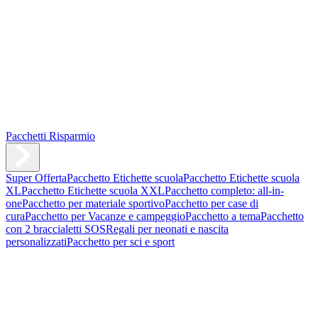
Pacchetti Risparmio
Super Offerta
Pacchetto Etichette scuola
Pacchetto Etichette scuola
XL
Pacchetto Etichette scuola XXL
Pacchetto completo: all-in-
one
Pacchetto per materiale sportivo
Pacchetto per case di
cura
Pacchetto per Vacanze e campeggio
Pacchetto a tema
Pacchetto
con 2 braccialetti SOS
Regali per neonati e nascita
personalizzati
Pacchetto per sci e sport