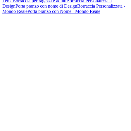
Tema
Borraccia per ragazzi e adulti
Borraccia Personalizzata
Design
Porta pranzo con nome di Design
Borraccia Personalizzata -
Mondo Reale
Porta pranzo con Nome - Mondo Reale