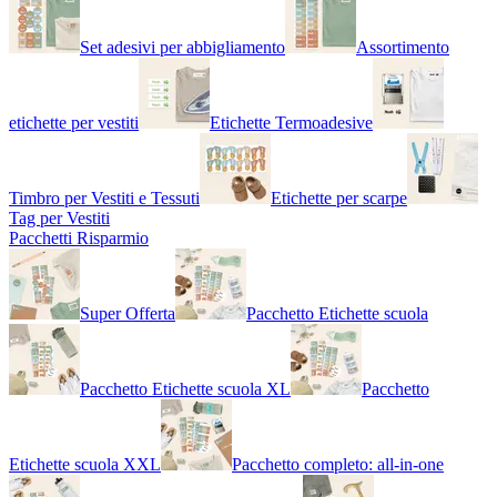
Set adesivi per abbigliamento
Assortimento
etichette per vestiti
Etichette Termoadesive
Timbro per Vestiti e Tessuti
Etichette per scarpe
Tag per Vestiti
Pacchetti Risparmio
Super Offerta
Pacchetto Etichette scuola
Pacchetto Etichette scuola XL
Pacchetto
Etichette scuola XXL
Pacchetto completo: all-in-one