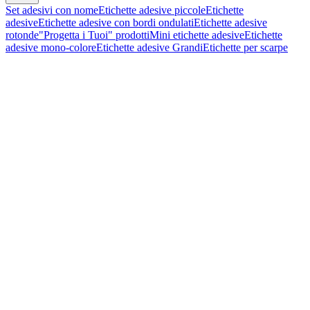
Set adesivi con nome
Etichette adesive piccole
Etichette
adesive
Etichette adesive con bordi ondulati
Etichette adesive
rotonde
"Progetta i Tuoi" prodotti
Mini etichette adesive
Etichette
adesive mono-colore
Etichette adesive Grandi
Etichette per scarpe