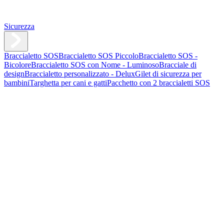
Sicurezza
Braccialetto SOS
Braccialetto SOS Piccolo
Braccialetto SOS -
Bicolore
Braccialetto SOS con Nome - Luminoso
Bracciale di
design
Braccialetto personalizzato - Delux
Gilet di sicurezza per
bambini
Targhetta per cani e gatti
Pacchetto con 2 braccialetti SOS