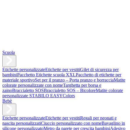
Scuola
Etichette personalizzate
Etichette per vestiti
Gilet di sicurezza per
bambini
Pacchetto Etichette scuola XXL
Pacchetto di etichette per
materiale sportivo
Set per il pranzo – Porta pranzo e borraccia
Matite
colorate personalizzate con nome
Targhetta per borsa e
zaino
Braccialetto SOS
Braccialetto SOS – Bicolore
Matite colorate
personalizzate STABILO EASYColors
Bebè
Etichette personalizzate
Etichette per vestiti
Regali per neonati e
nascita personalizzati
Ciuccio personalizzato con nome
Bavaglino in
silicone personalizzato
Metro da parete per crescita bambini
Adesivo