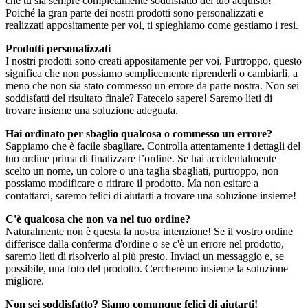
che tu sia sempre completamente soddisfatto del tuo acquisto!
Poiché la gran parte dei nostri prodotti sono personalizzati e
realizzati appositamente per voi, ti spieghiamo come gestiamo i resi.
Prodotti personalizzati
I nostri prodotti sono creati appositamente per voi. Purtroppo, questo
significa che non possiamo semplicemente riprenderli o cambiarli, a
meno che non sia stato commesso un errore da parte nostra. Non sei
soddisfatti del risultato finale? Fatecelo sapere! Saremo lieti di
trovare insieme una soluzione adeguata.
Hai ordinato per sbaglio qualcosa o commesso un errore?
Sappiamo che è facile sbagliare. Controlla attentamente i dettagli del
tuo ordine prima di finalizzare l’ordine. Se hai accidentalmente
scelto un nome, un colore o una taglia sbagliati, purtroppo, non
possiamo modificare o ritirare il prodotto. Ma non esitare a
contattarci, saremo felici di aiutarti a trovare una soluzione insieme!
C'è qualcosa che non va nel tuo ordine?
Naturalmente non è questa la nostra intenzione! Se il vostro ordine
differisce dalla conferma d'ordine o se c'è un errore nel prodotto,
saremo lieti di risolverlo al più presto. Inviaci un messaggio e, se
possibile, una foto del prodotto. Cercheremo insieme la soluzione
migliore.
Non sei soddisfatto? Siamo comunque felici di aiutarti!