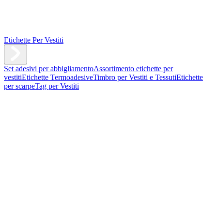
Etichette Per Vestiti
Set adesivi per abbigliamento
Assortimento etichette per
vestiti
Etichette Termoadesive
Timbro per Vestiti e Tessuti
Etichette
per scarpe
Tag per Vestiti