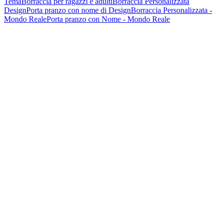
Tema
Borraccia per ragazzi e adulti
Borraccia Personalizzata
Design
Porta pranzo con nome di Design
Borraccia Personalizzata -
Mondo Reale
Porta pranzo con Nome - Mondo Reale