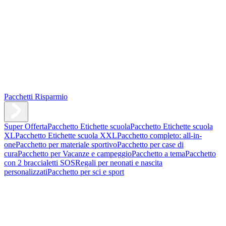
Pacchetti Risparmio
Super Offerta
Pacchetto Etichette scuola
Pacchetto Etichette scuola
XL
Pacchetto Etichette scuola XXL
Pacchetto completo: all-in-
one
Pacchetto per materiale sportivo
Pacchetto per case di
cura
Pacchetto per Vacanze e campeggio
Pacchetto a tema
Pacchetto
con 2 braccialetti SOS
Regali per neonati e nascita
personalizzati
Pacchetto per sci e sport