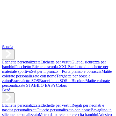
Scuola
Etichette personalizzate
Etichette per vestiti
Gilet di sicurezza per
bambini
Pacchetto Etichette scuola XXL
Pacchetto di etichette per
materiale sportivo
Set per il pranzo – Porta pranzo e borraccia
Matite
colorate personalizzate con nome
Targhetta per borsa e
zaino
Braccialetto SOS
Braccialetto SOS – Bicolore
Matite colorate
personalizzate STABILO EASYColors
Bebè
Etichette personalizzate
Etichette per vestiti
Regali per neonati e
nascita personalizzati
Ciuccio personalizzato con nome
Bavaglino in
silicone personalizzato
Metro da parete per crescita bambini
Adesivo