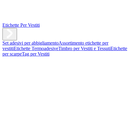
Etichette Per Vestiti
Set adesivi per abbigliamento
Assortimento etichette per
vestiti
Etichette Termoadesive
Timbro per Vestiti e Tessuti
Etichette
per scarpe
Tag per Vestiti