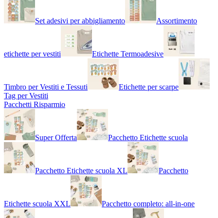
Set adesivi per abbigliamento
Assortimento
etichette per vestiti
Etichette Termoadesive
Timbro per Vestiti e Tessuti
Etichette per scarpe
Tag per Vestiti
Pacchetti Risparmio
Super Offerta
Pacchetto Etichette scuola
Pacchetto Etichette scuola XL
Pacchetto
Etichette scuola XXL
Pacchetto completo: all-in-one