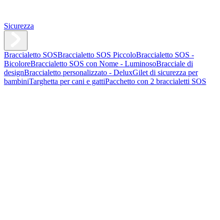
Sicurezza
Braccialetto SOS
Braccialetto SOS Piccolo
Braccialetto SOS -
Bicolore
Braccialetto SOS con Nome - Luminoso
Bracciale di
design
Braccialetto personalizzato - Delux
Gilet di sicurezza per
bambini
Targhetta per cani e gatti
Pacchetto con 2 braccialetti SOS