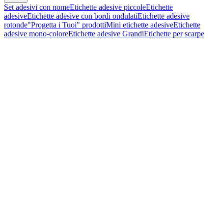
Set adesivi con nome
Etichette adesive piccole
Etichette
adesive
Etichette adesive con bordi ondulati
Etichette adesive
rotonde
"Progetta i Tuoi" prodotti
Mini etichette adesive
Etichette
adesive mono-colore
Etichette adesive Grandi
Etichette per scarpe