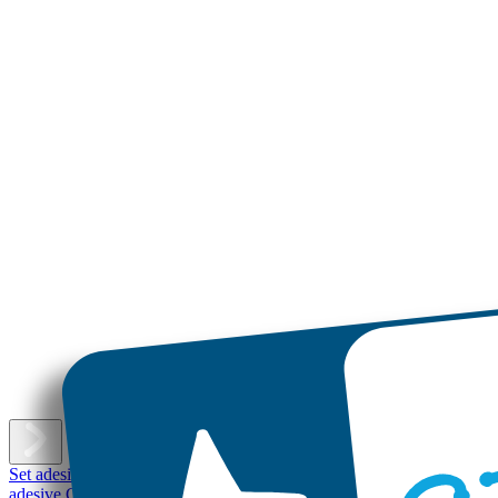
E
Set adesivi con nome
Etichette adesive piccole
Etichette adesive
Etichet
adesive Grandi
Etichette per scarpe