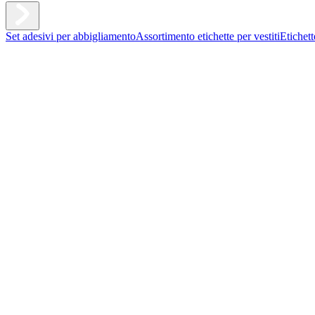
Set adesivi per abbigliamento
Assortimento etichette per vestiti
Etichet