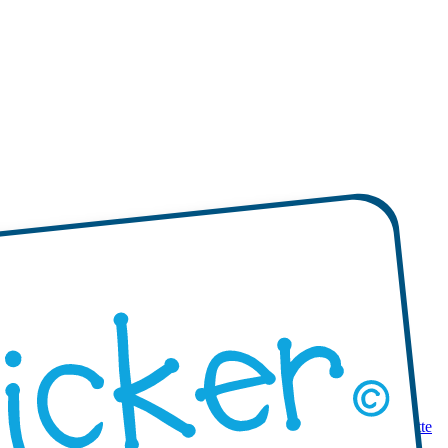
 prodotti
Mini etichette adesive
Etichette adesive mono-colore
Etichette