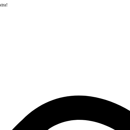
xtra!