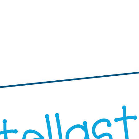
tichette
te adesive con bordi ondulati
Etichette adesive rotonde
"Progetta i Tuoi"