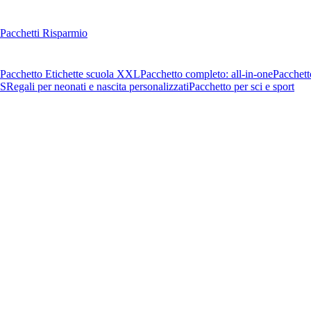
Pacchetti Risparmio
Pacchetto Etichette scuola XXL
Pacchetto completo: all-in-one
Pacchett
OS
Regali per neonati e nascita personalizzati
Pacchetto per sci e sport