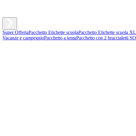
Super Offerta
Pacchetto Etichette scuola
Pacchetto Etichette scuola XL
Vacanze e campeggio
Pacchetto a tema
Pacchetto con 2 braccialetti S