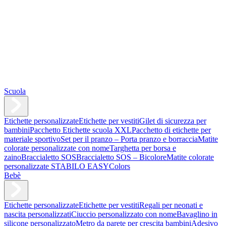
Scuola
Etichette personalizzate
Etichette per vestiti
Gilet di sicurezza per
bambini
Pacchetto Etichette scuola XXL
Pacchetto di etichette per
materiale sportivo
Set per il pranzo – Porta pranzo e borraccia
Matite
colorate personalizzate con nome
Targhetta per borsa e
zaino
Braccialetto SOS
Braccialetto SOS – Bicolore
Matite colorate
personalizzate STABILO EASYColors
Bebè
Etichette personalizzate
Etichette per vestiti
Regali per neonati e
nascita personalizzati
Ciuccio personalizzato con nome
Bavaglino in
silicone personalizzato
Metro da parete per crescita bambini
Adesivo