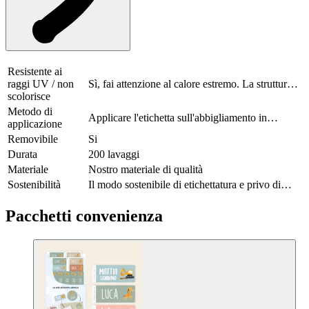
materiali impermeabili antipioggia. Lasciare aderire l'adesivo per
almeno 24 ore prima di lavare il capo in lavatrice. Gli adesivi sono
adatti sia al lavaggio in lavatrice che all'asciugatrice e durano almeno
200 lavaggi. Si consiglia di non lavare il capo a temperature
superiori a 40 gradi. Evitare il contatto con il ferro da stiro caldo per
evitare danni.
Resistente ai
raggi UV / non
Sì, fai attenzione al calore estremo. La struttura e
scolorisce
il colore dell'adesivo potrebbero risentirne.
Metodo di
Applicare l'etichetta sull'abbigliamento in
applicazione
poliestere; lasciare che le etichette aderiscano per
Removibile
Si
almeno 24 ore
Durata
200 lavaggi
Materiale
Nostro materiale di qualità
Sostenibilità
Il modo sostenibile di etichettatura e privo di
sostanze nocive
Pacchetti convenienza