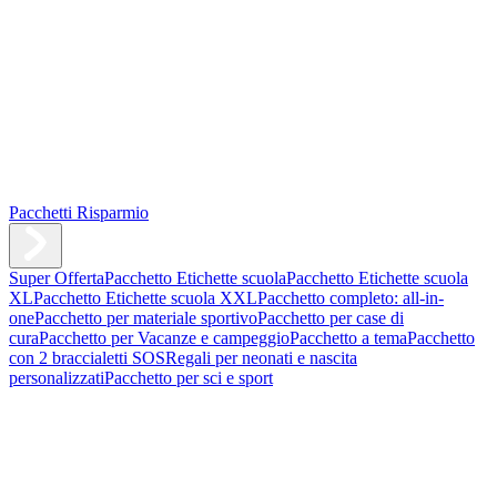
Pacchetti Risparmio
Super Offerta
Pacchetto Etichette scuola
Pacchetto Etichette scuola
XL
Pacchetto Etichette scuola XXL
Pacchetto completo: all-in-
one
Pacchetto per materiale sportivo
Pacchetto per case di
cura
Pacchetto per Vacanze e campeggio
Pacchetto a tema
Pacchetto
con 2 braccialetti SOS
Regali per neonati e nascita
personalizzati
Pacchetto per sci e sport