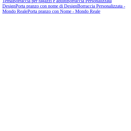
Tema
Borraccia per ragazzi e adulti
Borraccia Personalizzata
Design
Porta pranzo con nome di Design
Borraccia Personalizzata -
Mondo Reale
Porta pranzo con Nome - Mondo Reale