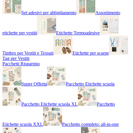
Set adesivi per abbigliamento
Assortimento
etichette per vestiti
Etichette Termoadesive
Timbro per Vestiti e Tessuti
Etichette per scarpe
Tag per Vestiti
Pacchetti Risparmio
Super Offerta
Pacchetto Etichette scuola
Pacchetto Etichette scuola XL
Pacchetto
Etichette scuola XXL
Pacchetto completo: all-in-one