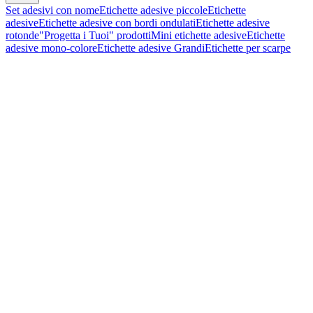
Set adesivi con nome
Etichette adesive piccole
Etichette
adesive
Etichette adesive con bordi ondulati
Etichette adesive
rotonde
"Progetta i Tuoi" prodotti
Mini etichette adesive
Etichette
adesive mono-colore
Etichette adesive Grandi
Etichette per scarpe