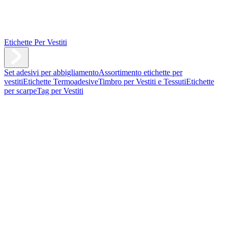
Etichette Per Vestiti
Set adesivi per abbigliamento
Assortimento etichette per
vestiti
Etichette Termoadesive
Timbro per Vestiti e Tessuti
Etichette
per scarpe
Tag per Vestiti