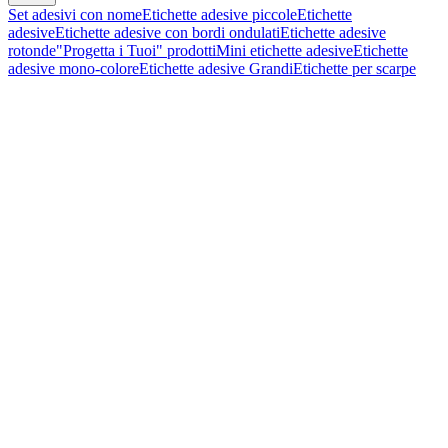
Set adesivi con nome
Etichette adesive piccole
Etichette
adesive
Etichette adesive con bordi ondulati
Etichette adesive
rotonde
"Progetta i Tuoi" prodotti
Mini etichette adesive
Etichette
adesive mono-colore
Etichette adesive Grandi
Etichette per scarpe