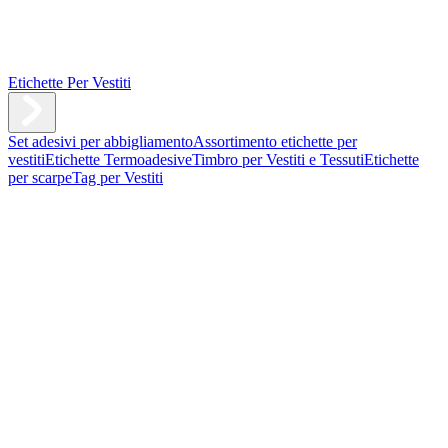
Etichette Per Vestiti
Set adesivi per abbigliamento
Assortimento etichette per
vestiti
Etichette Termoadesive
Timbro per Vestiti e Tessuti
Etichette
per scarpe
Tag per Vestiti