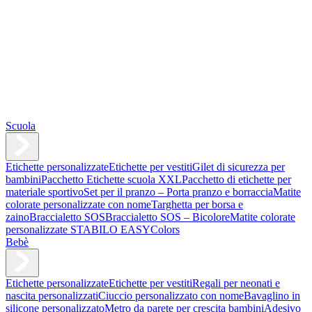
Scuola
Etichette personalizzate
Etichette per vestiti
Gilet di sicurezza per
bambini
Pacchetto Etichette scuola XXL
Pacchetto di etichette per
materiale sportivo
Set per il pranzo – Porta pranzo e borraccia
Matite
colorate personalizzate con nome
Targhetta per borsa e
zaino
Braccialetto SOS
Braccialetto SOS – Bicolore
Matite colorate
personalizzate STABILO EASYColors
Bebè
Etichette personalizzate
Etichette per vestiti
Regali per neonati e
nascita personalizzati
Ciuccio personalizzato con nome
Bavaglino in
silicone personalizzato
Metro da parete per crescita bambini
Adesivo