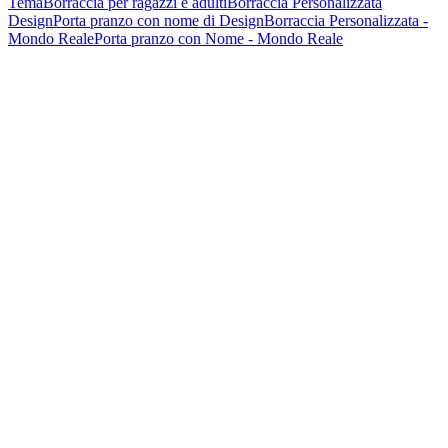
Tema
Borraccia per ragazzi e adulti
Borraccia Personalizzata
Design
Porta pranzo con nome di Design
Borraccia Personalizzata -
Mondo Reale
Porta pranzo con Nome - Mondo Reale