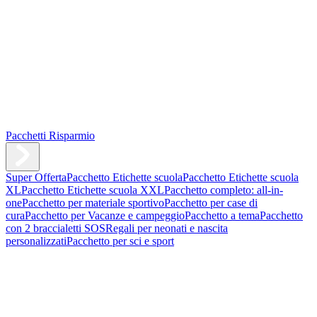
Pacchetti Risparmio
Super Offerta
Pacchetto Etichette scuola
Pacchetto Etichette scuola
XL
Pacchetto Etichette scuola XXL
Pacchetto completo: all-in-
one
Pacchetto per materiale sportivo
Pacchetto per case di
cura
Pacchetto per Vacanze e campeggio
Pacchetto a tema
Pacchetto
con 2 braccialetti SOS
Regali per neonati e nascita
personalizzati
Pacchetto per sci e sport