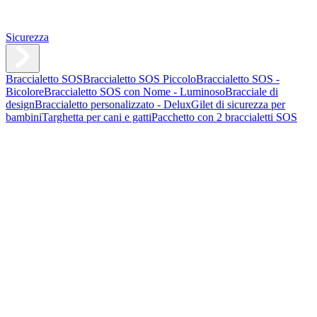
Sicurezza
Braccialetto SOS
Braccialetto SOS Piccolo
Braccialetto SOS -
Bicolore
Braccialetto SOS con Nome - Luminoso
Bracciale di
design
Braccialetto personalizzato - Delux
Gilet di sicurezza per
bambini
Targhetta per cani e gatti
Pacchetto con 2 braccialetti SOS