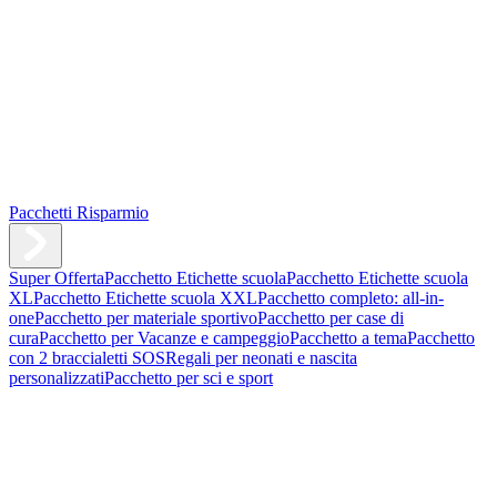
Pacchetti Risparmio
Super Offerta
Pacchetto Etichette scuola
Pacchetto Etichette scuola
XL
Pacchetto Etichette scuola XXL
Pacchetto completo: all-in-
one
Pacchetto per materiale sportivo
Pacchetto per case di
cura
Pacchetto per Vacanze e campeggio
Pacchetto a tema
Pacchetto
con 2 braccialetti SOS
Regali per neonati e nascita
personalizzati
Pacchetto per sci e sport