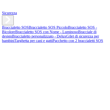
Sicurezza
Braccialetto SOS
Braccialetto SOS Piccolo
Braccialetto SOS -
Bicolore
Braccialetto SOS con Nome - Luminoso
Bracciale di
design
Braccialetto personalizzato - Delux
Gilet di sicurezza per
bambini
Targhetta per cani e gatti
Pacchetto con 2 braccialetti SOS