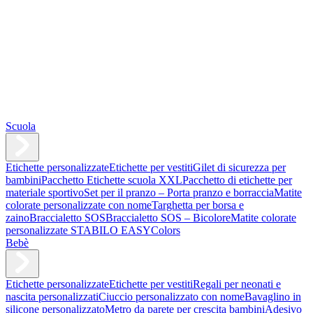
Scuola
Etichette personalizzate
Etichette per vestiti
Gilet di sicurezza per
bambini
Pacchetto Etichette scuola XXL
Pacchetto di etichette per
materiale sportivo
Set per il pranzo – Porta pranzo e borraccia
Matite
colorate personalizzate con nome
Targhetta per borsa e
zaino
Braccialetto SOS
Braccialetto SOS – Bicolore
Matite colorate
personalizzate STABILO EASYColors
Bebè
Etichette personalizzate
Etichette per vestiti
Regali per neonati e
nascita personalizzati
Ciuccio personalizzato con nome
Bavaglino in
silicone personalizzato
Metro da parete per crescita bambini
Adesivo