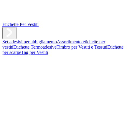
Etichette Per Vestiti
Set adesivi per abbigliamento
Assortimento etichette per
vestiti
Etichette Termoadesive
Timbro per Vestiti e Tessuti
Etichette
per scarpe
Tag per Vestiti