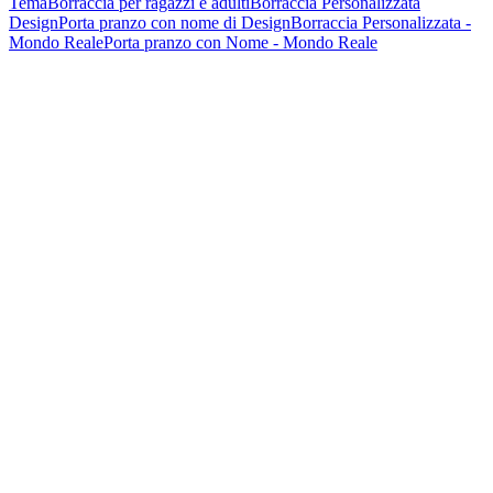
Tema
Borraccia per ragazzi e adulti
Borraccia Personalizzata
Design
Porta pranzo con nome di Design
Borraccia Personalizzata -
Mondo Reale
Porta pranzo con Nome - Mondo Reale