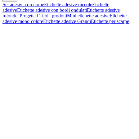
Set adesivi con nome
Etichette adesive piccole
Etichette
adesive
Etichette adesive con bordi ondulati
Etichette adesive
rotonde
"Progetta i Tuoi" prodotti
Mini etichette adesive
Etichette
adesive mono-colore
Etichette adesive Grandi
Etichette per scarpe