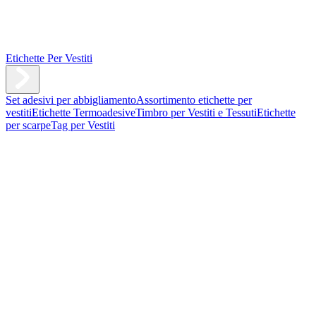
Etichette Per Vestiti
Set adesivi per abbigliamento
Assortimento etichette per
vestiti
Etichette Termoadesive
Timbro per Vestiti e Tessuti
Etichette
per scarpe
Tag per Vestiti