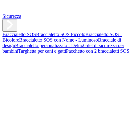
Sicurezza
Braccialetto SOS
Braccialetto SOS Piccolo
Braccialetto SOS -
Bicolore
Braccialetto SOS con Nome - Luminoso
Bracciale di
design
Braccialetto personalizzato - Delux
Gilet di sicurezza per
bambini
Targhetta per cani e gatti
Pacchetto con 2 braccialetti SOS