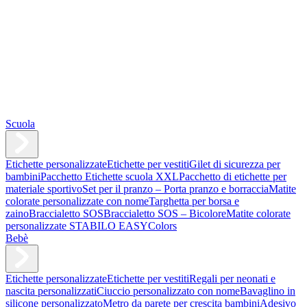
Scuola
Etichette personalizzate
Etichette per vestiti
Gilet di sicurezza per
bambini
Pacchetto Etichette scuola XXL
Pacchetto di etichette per
materiale sportivo
Set per il pranzo – Porta pranzo e borraccia
Matite
colorate personalizzate con nome
Targhetta per borsa e
zaino
Braccialetto SOS
Braccialetto SOS – Bicolore
Matite colorate
personalizzate STABILO EASYColors
Bebè
Etichette personalizzate
Etichette per vestiti
Regali per neonati e
nascita personalizzati
Ciuccio personalizzato con nome
Bavaglino in
silicone personalizzato
Metro da parete per crescita bambini
Adesivo