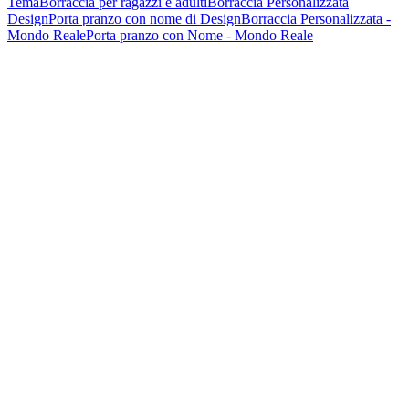
Tema
Borraccia per ragazzi e adulti
Borraccia Personalizzata
Design
Porta pranzo con nome di Design
Borraccia Personalizzata -
Mondo Reale
Porta pranzo con Nome - Mondo Reale