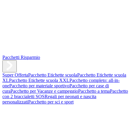
Pacchetti Risparmio
Super Offerta
Pacchetto Etichette scuola
Pacchetto Etichette scuola
XL
Pacchetto Etichette scuola XXL
Pacchetto completo: all-in-
one
Pacchetto per materiale sportivo
Pacchetto per case di
cura
Pacchetto per Vacanze e campeggio
Pacchetto a tema
Pacchetto
con 2 braccialetti SOS
Regali per neonati e nascita
personalizzati
Pacchetto per sci e sport