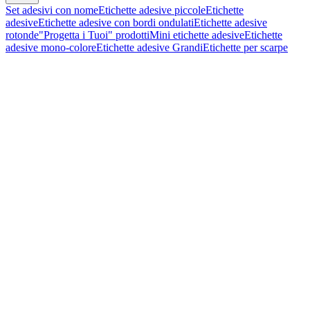
Set adesivi con nome
Etichette adesive piccole
Etichette
adesive
Etichette adesive con bordi ondulati
Etichette adesive
rotonde
"Progetta i Tuoi" prodotti
Mini etichette adesive
Etichette
adesive mono-colore
Etichette adesive Grandi
Etichette per scarpe