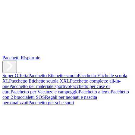
Pacchetti Risparmio
Super Offerta
Pacchetto Etichette scuola
Pacchetto Etichette scuola
XL
Pacchetto Etichette scuola XXL
Pacchetto completo: all-in-
one
Pacchetto per materiale sportivo
Pacchetto per case di
cura
Pacchetto per Vacanze e campeggio
Pacchetto a tema
Pacchetto
con 2 braccialetti SOS
Regali per neonati e nascita
personalizzati
Pacchetto per sci e sport