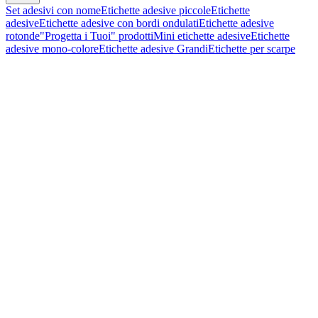
Set adesivi con nome
Etichette adesive piccole
Etichette
adesive
Etichette adesive con bordi ondulati
Etichette adesive
rotonde
"Progetta i Tuoi" prodotti
Mini etichette adesive
Etichette
adesive mono-colore
Etichette adesive Grandi
Etichette per scarpe