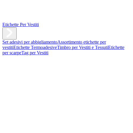
Etichette Per Vestiti
Set adesivi per abbigliamento
Assortimento etichette per
vestiti
Etichette Termoadesive
Timbro per Vestiti e Tessuti
Etichette
per scarpe
Tag per Vestiti