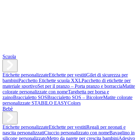
Scuola
Etichette personalizzate
Etichette per vestiti
Gilet di sicurezza per
bambini
Pacchetto Etichette scuola XXL
Pacchetto di etichette per
materiale sportivo
Set per il pranzo – Porta pranzo e borraccia
Matite
colorate personalizzate con nome
Targhetta per borsa e
zaino
Braccialetto SOS
Braccialetto SOS – Bicolore
Matite colorate
personalizzate STABILO EASYColors
Bebè
Etichette personalizzate
Etichette per vestiti
Regali per neonati e
nascita personalizzati
Ciuccio personalizzato con nome
Bavaglino in
silicone personalizzato
Metro da parete per crescita bambini
Adesivo