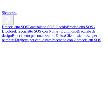
Sicurezza
Braccialetto SOS
Braccialetto SOS Piccolo
Braccialetto SOS -
Bicolore
Braccialetto SOS con Nome - Luminoso
Bracciale di
design
Braccialetto personalizzato - Delux
Gilet di sicurezza per
bambini
Targhetta per cani e gatti
Pacchetto con 2 braccialetti SOS