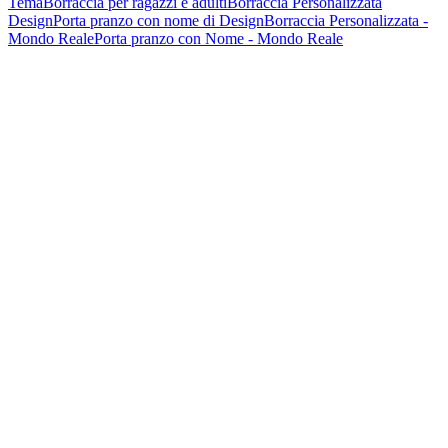
Tema
Borraccia per ragazzi e adulti
Borraccia Personalizzata
Design
Porta pranzo con nome di Design
Borraccia Personalizzata -
Mondo Reale
Porta pranzo con Nome - Mondo Reale