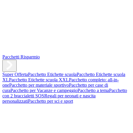
Pacchetti Risparmio
Super Offerta
Pacchetto Etichette scuola
Pacchetto Etichette scuola
XL
Pacchetto Etichette scuola XXL
Pacchetto completo: all-in-
one
Pacchetto per materiale sportivo
Pacchetto per case di
cura
Pacchetto per Vacanze e campeggio
Pacchetto a tema
Pacchetto
con 2 braccialetti SOS
Regali per neonati e nascita
personalizzati
Pacchetto per sci e sport