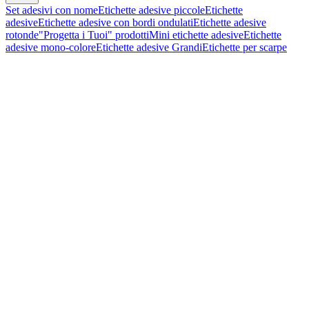
Set adesivi con nome
Etichette adesive piccole
Etichette
adesive
Etichette adesive con bordi ondulati
Etichette adesive
rotonde
"Progetta i Tuoi" prodotti
Mini etichette adesive
Etichette
adesive mono-colore
Etichette adesive Grandi
Etichette per scarpe