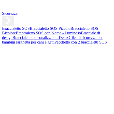
Sicurezza
Braccialetto SOS
Braccialetto SOS Piccolo
Braccialetto SOS -
Bicolore
Braccialetto SOS con Nome - Luminoso
Bracciale di
design
Braccialetto personalizzato - Delux
Gilet di sicurezza per
bambini
Targhetta per cani e gatti
Pacchetto con 2 braccialetti SOS