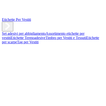
Etichette Per Vestiti
Set adesivi per abbigliamento
Assortimento etichette per
vestiti
Etichette Termoadesive
Timbro per Vestiti e Tessuti
Etichette
per scarpe
Tag per Vestiti