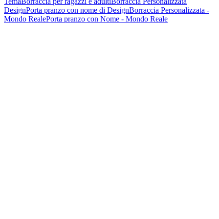
Tema
Borraccia per ragazzi e adulti
Borraccia Personalizzata
Design
Porta pranzo con nome di Design
Borraccia Personalizzata -
Mondo Reale
Porta pranzo con Nome - Mondo Reale