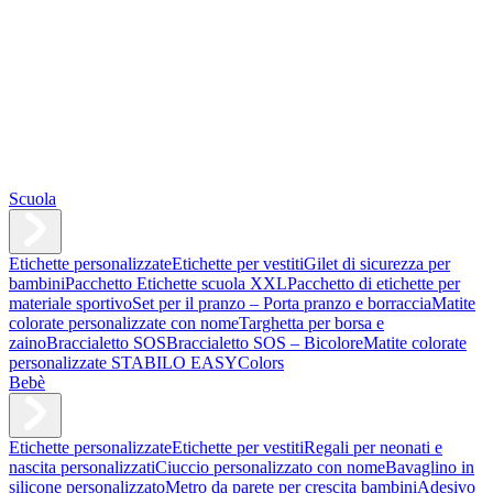
Scuola
Etichette personalizzate
Etichette per vestiti
Gilet di sicurezza per
bambini
Pacchetto Etichette scuola XXL
Pacchetto di etichette per
materiale sportivo
Set per il pranzo – Porta pranzo e borraccia
Matite
colorate personalizzate con nome
Targhetta per borsa e
zaino
Braccialetto SOS
Braccialetto SOS – Bicolore
Matite colorate
personalizzate STABILO EASYColors
Bebè
Etichette personalizzate
Etichette per vestiti
Regali per neonati e
nascita personalizzati
Ciuccio personalizzato con nome
Bavaglino in
silicone personalizzato
Metro da parete per crescita bambini
Adesivo