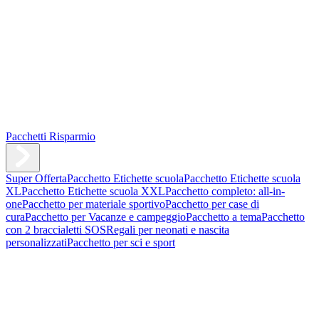
Pacchetti Risparmio
Super Offerta
Pacchetto Etichette scuola
Pacchetto Etichette scuola
XL
Pacchetto Etichette scuola XXL
Pacchetto completo: all-in-
one
Pacchetto per materiale sportivo
Pacchetto per case di
cura
Pacchetto per Vacanze e campeggio
Pacchetto a tema
Pacchetto
con 2 braccialetti SOS
Regali per neonati e nascita
personalizzati
Pacchetto per sci e sport