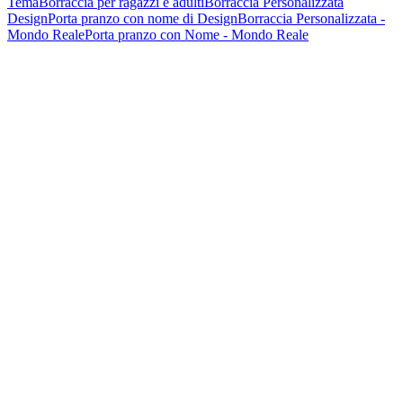
Tema
Borraccia per ragazzi e adulti
Borraccia Personalizzata
Design
Porta pranzo con nome di Design
Borraccia Personalizzata -
Mondo Reale
Porta pranzo con Nome - Mondo Reale