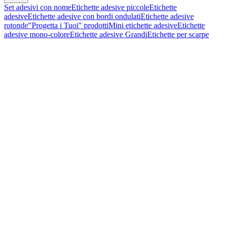
Set adesivi con nome
Etichette adesive piccole
Etichette
adesive
Etichette adesive con bordi ondulati
Etichette adesive
rotonde
"Progetta i Tuoi" prodotti
Mini etichette adesive
Etichette
adesive mono-colore
Etichette adesive Grandi
Etichette per scarpe