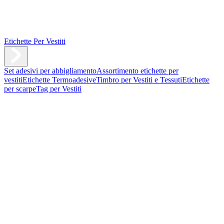
Etichette Per Vestiti
Set adesivi per abbigliamento
Assortimento etichette per
vestiti
Etichette Termoadesive
Timbro per Vestiti e Tessuti
Etichette
per scarpe
Tag per Vestiti