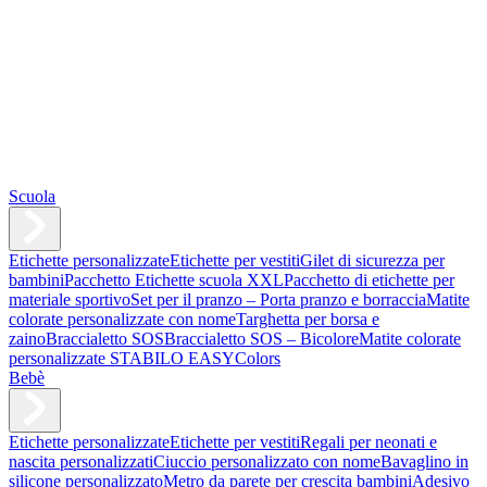
Scuola
Etichette personalizzate
Etichette per vestiti
Gilet di sicurezza per
bambini
Pacchetto Etichette scuola XXL
Pacchetto di etichette per
materiale sportivo
Set per il pranzo – Porta pranzo e borraccia
Matite
colorate personalizzate con nome
Targhetta per borsa e
zaino
Braccialetto SOS
Braccialetto SOS – Bicolore
Matite colorate
personalizzate STABILO EASYColors
Bebè
Etichette personalizzate
Etichette per vestiti
Regali per neonati e
nascita personalizzati
Ciuccio personalizzato con nome
Bavaglino in
silicone personalizzato
Metro da parete per crescita bambini
Adesivo