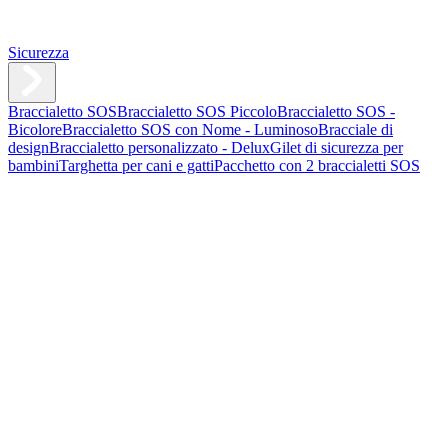
Sicurezza
Braccialetto SOS
Braccialetto SOS Piccolo
Braccialetto SOS -
Bicolore
Braccialetto SOS con Nome - Luminoso
Bracciale di
design
Braccialetto personalizzato - Delux
Gilet di sicurezza per
bambini
Targhetta per cani e gatti
Pacchetto con 2 braccialetti SOS