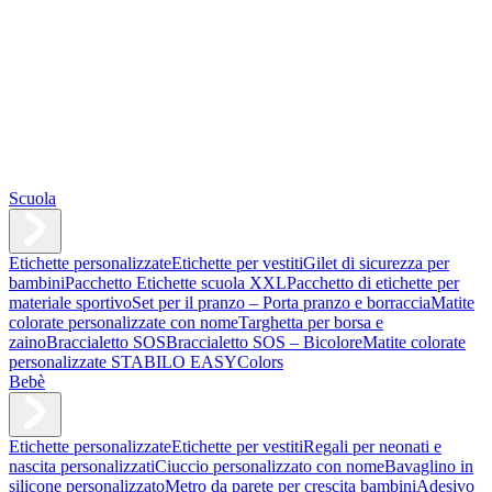
Scuola
Etichette personalizzate
Etichette per vestiti
Gilet di sicurezza per
bambini
Pacchetto Etichette scuola XXL
Pacchetto di etichette per
materiale sportivo
Set per il pranzo – Porta pranzo e borraccia
Matite
colorate personalizzate con nome
Targhetta per borsa e
zaino
Braccialetto SOS
Braccialetto SOS – Bicolore
Matite colorate
personalizzate STABILO EASYColors
Bebè
Etichette personalizzate
Etichette per vestiti
Regali per neonati e
nascita personalizzati
Ciuccio personalizzato con nome
Bavaglino in
silicone personalizzato
Metro da parete per crescita bambini
Adesivo