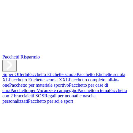
Pacchetti Risparmio
Super Offerta
Pacchetto Etichette scuola
Pacchetto Etichette scuola
XL
Pacchetto Etichette scuola XXL
Pacchetto completo: all-in-
one
Pacchetto per materiale sportivo
Pacchetto per case di
cura
Pacchetto per Vacanze e campeggio
Pacchetto a tema
Pacchetto
con 2 braccialetti SOS
Regali per neonati e nascita
personalizzati
Pacchetto per sci e sport