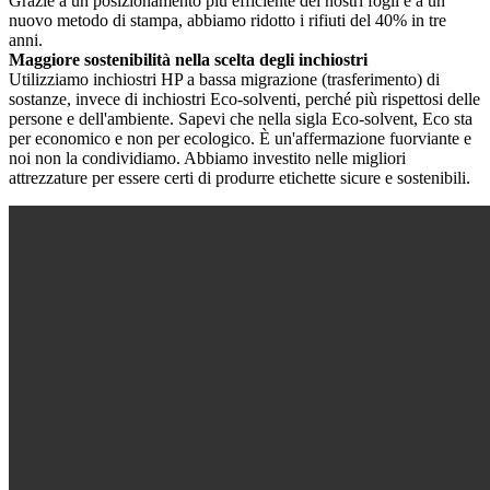
Grazie a un posizionamento più efficiente dei nostri fogli e a un
nuovo metodo di stampa, abbiamo ridotto i rifiuti del 40% in tre
anni.
Maggiore sostenibilità nella scelta degli inchiostri
Utilizziamo inchiostri HP a bassa migrazione (trasferimento) di
sostanze, invece di inchiostri Eco-solventi, perché più rispettosi delle
persone e dell'ambiente. Sapevi che nella sigla Eco-solvent, Eco sta
per economico e non per ecologico. È un'affermazione fuorviante e
noi non la condividiamo. Abbiamo investito nelle migliori
attrezzature per essere certi di produrre etichette sicure e sostenibili.