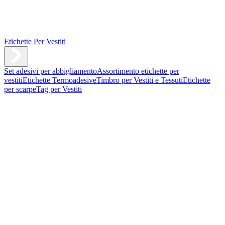
Etichette Per Vestiti
Set adesivi per abbigliamento
Assortimento etichette per
vestiti
Etichette Termoadesive
Timbro per Vestiti e Tessuti
Etichette
per scarpe
Tag per Vestiti