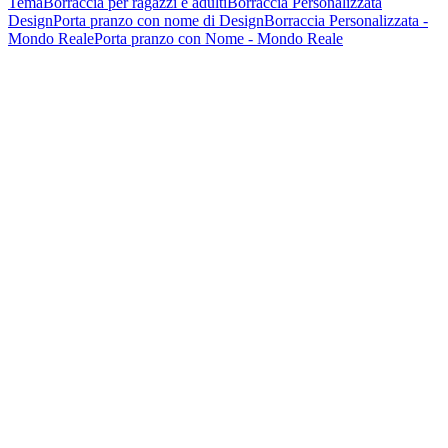
Tema
Borraccia per ragazzi e adulti
Borraccia Personalizzata
Design
Porta pranzo con nome di Design
Borraccia Personalizzata -
Mondo Reale
Porta pranzo con Nome - Mondo Reale