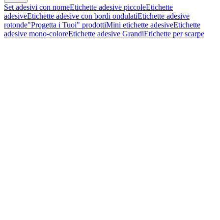
Set adesivi con nome
Etichette adesive piccole
Etichette
adesive
Etichette adesive con bordi ondulati
Etichette adesive
rotonde
"Progetta i Tuoi" prodotti
Mini etichette adesive
Etichette
adesive mono-colore
Etichette adesive Grandi
Etichette per scarpe