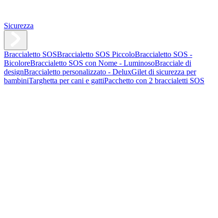
Sicurezza
Braccialetto SOS
Braccialetto SOS Piccolo
Braccialetto SOS -
Bicolore
Braccialetto SOS con Nome - Luminoso
Bracciale di
design
Braccialetto personalizzato - Delux
Gilet di sicurezza per
bambini
Targhetta per cani e gatti
Pacchetto con 2 braccialetti SOS