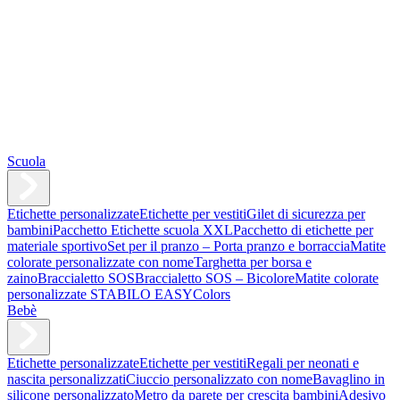
Scuola
Etichette personalizzate
Etichette per vestiti
Gilet di sicurezza per
bambini
Pacchetto Etichette scuola XXL
Pacchetto di etichette per
materiale sportivo
Set per il pranzo – Porta pranzo e borraccia
Matite
colorate personalizzate con nome
Targhetta per borsa e
zaino
Braccialetto SOS
Braccialetto SOS – Bicolore
Matite colorate
personalizzate STABILO EASYColors
Bebè
Etichette personalizzate
Etichette per vestiti
Regali per neonati e
nascita personalizzati
Ciuccio personalizzato con nome
Bavaglino in
silicone personalizzato
Metro da parete per crescita bambini
Adesivo