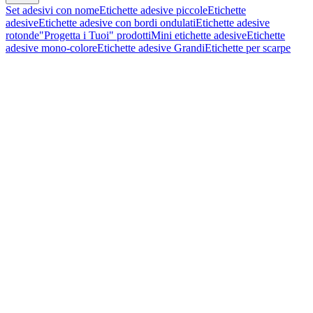
Set adesivi con nome
Etichette adesive piccole
Etichette
adesive
Etichette adesive con bordi ondulati
Etichette adesive
rotonde
"Progetta i Tuoi" prodotti
Mini etichette adesive
Etichette
adesive mono-colore
Etichette adesive Grandi
Etichette per scarpe