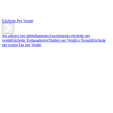
Etichette Per Vestiti
Set adesivi per abbigliamento
Assortimento etichette per
vestiti
Etichette Termoadesive
Timbro per Vestiti e Tessuti
Etichette
per scarpe
Tag per Vestiti