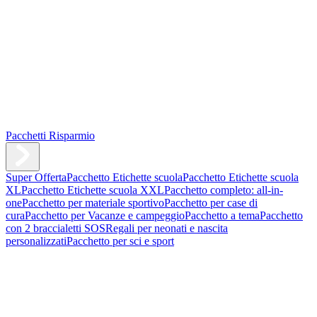
Pacchetti Risparmio
Super Offerta
Pacchetto Etichette scuola
Pacchetto Etichette scuola
XL
Pacchetto Etichette scuola XXL
Pacchetto completo: all-in-
one
Pacchetto per materiale sportivo
Pacchetto per case di
cura
Pacchetto per Vacanze e campeggio
Pacchetto a tema
Pacchetto
con 2 braccialetti SOS
Regali per neonati e nascita
personalizzati
Pacchetto per sci e sport