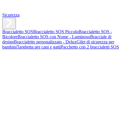
Sicurezza
Braccialetto SOS
Braccialetto SOS Piccolo
Braccialetto SOS -
Bicolore
Braccialetto SOS con Nome - Luminoso
Bracciale di
design
Braccialetto personalizzato - Delux
Gilet di sicurezza per
bambini
Targhetta per cani e gatti
Pacchetto con 2 braccialetti SOS