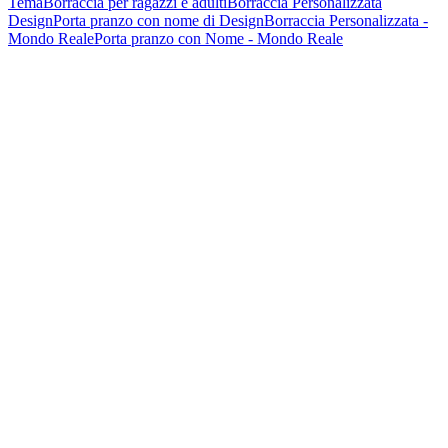
Tema
Borraccia per ragazzi e adulti
Borraccia Personalizzata
Design
Porta pranzo con nome di Design
Borraccia Personalizzata -
Mondo Reale
Porta pranzo con Nome - Mondo Reale