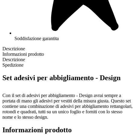
Soddisfazione garantita
Descrizione
Informazioni prodotto
Descrizione
Spedizione
Set adesivi per abbigliamento - Design
Con il set di adesivi per abbigliamento - Design avrai sempre a
portata di mano gli adesivi per vestiti della misura giusta. Questo set
contiene una combinazione di adesivi per abbigliamento rettangolari,
rotondi e quadrati, tutti su un unico foglio e forniti con lo stesso
nome e lo stesso design.
Il nostro set di adesivi per abbigliamento - Design è composto da
Informazioni prodotto
una combinazione di: