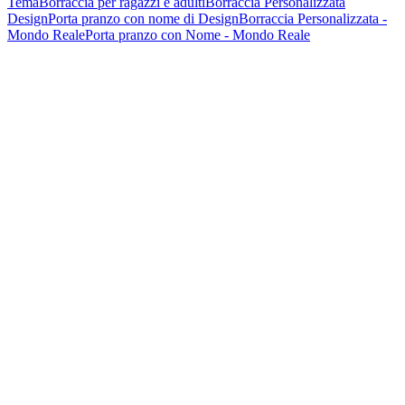
Tema
Borraccia per ragazzi e adulti
Borraccia Personalizzata
Design
Porta pranzo con nome di Design
Borraccia Personalizzata -
Mondo Reale
Porta pranzo con Nome - Mondo Reale