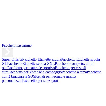
Pacchetti Risparmio
Super Offerta
Pacchetto Etichette scuola
Pacchetto Etichette scuola
XL
Pacchetto Etichette scuola XXL
Pacchetto completo: all-in-
one
Pacchetto per materiale sportivo
Pacchetto per case di
cura
Pacchetto per Vacanze e campeggio
Pacchetto a tema
Pacchetto
con 2 braccialetti SOS
Regali per neonati e nascita
personalizzati
Pacchetto per sci e sport