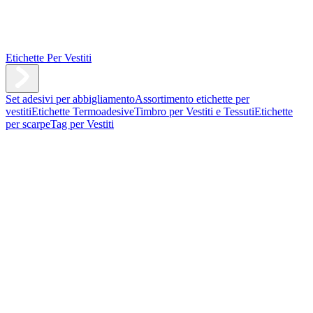
Etichette Per Vestiti
Set adesivi per abbigliamento
Assortimento etichette per
vestiti
Etichette Termoadesive
Timbro per Vestiti e Tessuti
Etichette
per scarpe
Tag per Vestiti