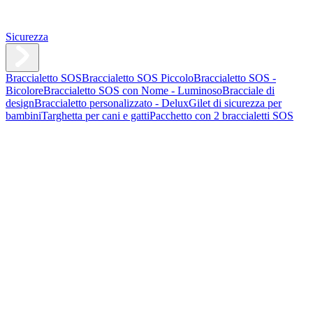
Sicurezza
Braccialetto SOS
Braccialetto SOS Piccolo
Braccialetto SOS -
Bicolore
Braccialetto SOS con Nome - Luminoso
Bracciale di
design
Braccialetto personalizzato - Delux
Gilet di sicurezza per
bambini
Targhetta per cani e gatti
Pacchetto con 2 braccialetti SOS