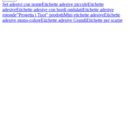
Set adesivi con nome
Etichette adesive piccole
Etichette
adesive
Etichette adesive con bordi ondulati
Etichette adesive
rotonde
"Progetta i Tuoi" prodotti
Mini etichette adesive
Etichette
adesive mono-colore
Etichette adesive Grandi
Etichette per scarpe