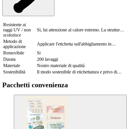
almeno 24 ore prima di lavare il capo in lavatrice. Gli adesivi sono
adatti sia al lavaggio in lavatrice che all'asciugatrice e durano almeno
200 lavaggi. Si consiglia di non lavare il capo a temperature
superiori a 40 gradi. Evitare il contatto con il ferro da stiro caldo per
evitare danni.
Resistente ai
raggi UV / non
Sì, fai attenzione al calore estremo. La struttura e
scolorisce
il colore dell'adesivo potrebbero risentirne.
Metodo di
Applicare l'etichetta sull'abbigliamento in
applicazione
poliestere; lasciare che le etichette aderiscano per
Removibile
Si
almeno 24 ore
Durata
200 lavaggi
Materiale
Nostro materiale di qualità
Sostenibilità
Il modo sostenibile di etichettatura e privo di
sostanze nocive
Pacchetti convenienza