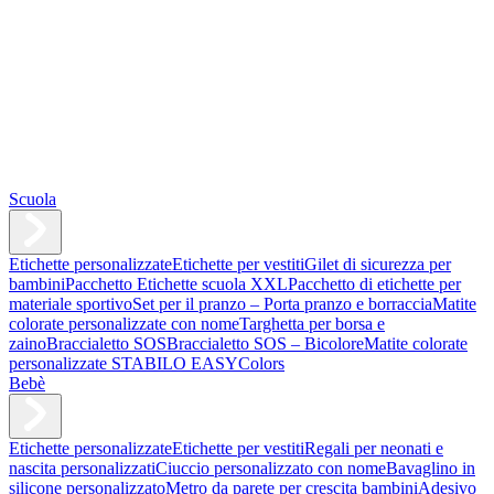
Scuola
Etichette personalizzate
Etichette per vestiti
Gilet di sicurezza per
bambini
Pacchetto Etichette scuola XXL
Pacchetto di etichette per
materiale sportivo
Set per il pranzo – Porta pranzo e borraccia
Matite
colorate personalizzate con nome
Targhetta per borsa e
zaino
Braccialetto SOS
Braccialetto SOS – Bicolore
Matite colorate
personalizzate STABILO EASYColors
Bebè
Etichette personalizzate
Etichette per vestiti
Regali per neonati e
nascita personalizzati
Ciuccio personalizzato con nome
Bavaglino in
silicone personalizzato
Metro da parete per crescita bambini
Adesivo