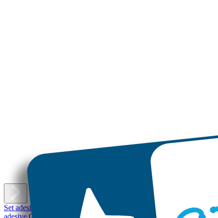
E
Set adesivi con nome
Etichette adesive piccole
Etichette adesive
Etichet
adesive Grandi
Etichette per scarpe