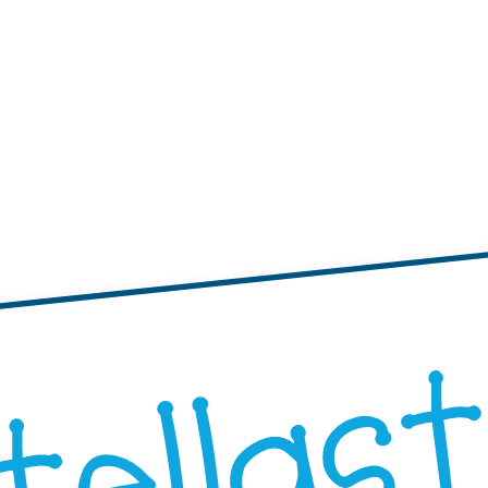
tichette
te adesive con bordi ondulati
Etichette adesive rotonde
"Progetta i Tuoi"