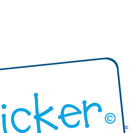
 prodotti
Mini etichette adesive
Etichette adesive mono-colore
Etichette