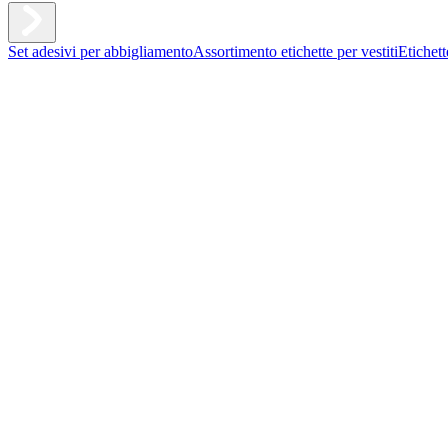
Set adesivi per abbigliamento
Assortimento etichette per vestiti
Etichet