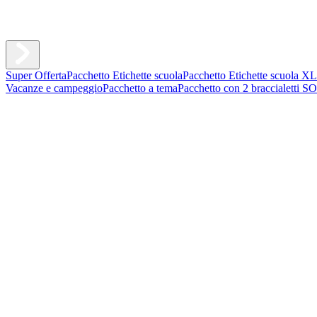
Super Offerta
Pacchetto Etichette scuola
Pacchetto Etichette scuola XL
Vacanze e campeggio
Pacchetto a tema
Pacchetto con 2 braccialetti S