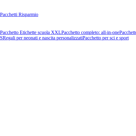
Pacchetti Risparmio
Pacchetto Etichette scuola XXL
Pacchetto completo: all-in-one
Pacchett
OS
Regali per neonati e nascita personalizzati
Pacchetto per sci e sport