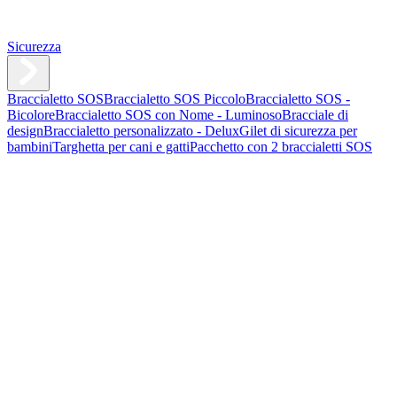
Sicurezza
Braccialetto SOS
Braccialetto SOS Piccolo
Braccialetto SOS -
Bicolore
Braccialetto SOS con Nome - Luminoso
Bracciale di
design
Braccialetto personalizzato - Delux
Gilet di sicurezza per
bambini
Targhetta per cani e gatti
Pacchetto con 2 braccialetti SOS