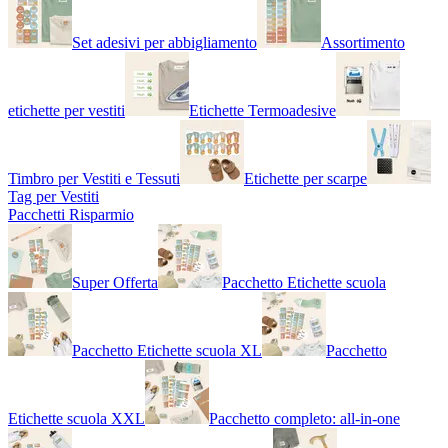
Set adesivi per abbigliamento
Assortimento
etichette per vestiti
Etichette Termoadesive
Timbro per Vestiti e Tessuti
Etichette per scarpe
Tag per Vestiti
Pacchetti Risparmio
Super Offerta
Pacchetto Etichette scuola
Pacchetto Etichette scuola XL
Pacchetto
Etichette scuola XXL
Pacchetto completo: all-in-one