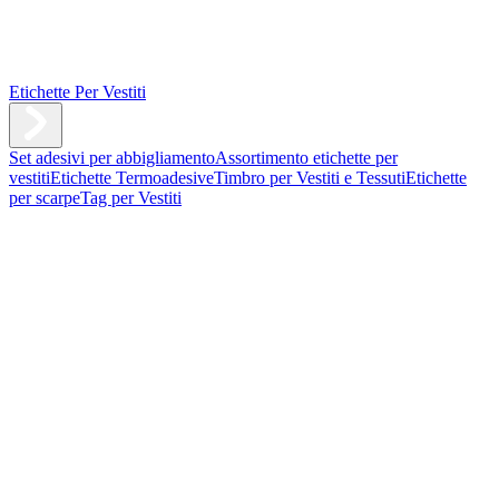
Etichette Per Vestiti
Set adesivi per abbigliamento
Assortimento etichette per
vestiti
Etichette Termoadesive
Timbro per Vestiti e Tessuti
Etichette
per scarpe
Tag per Vestiti