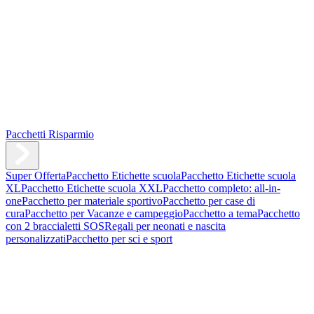
Pacchetti Risparmio
Super Offerta
Pacchetto Etichette scuola
Pacchetto Etichette scuola
XL
Pacchetto Etichette scuola XXL
Pacchetto completo: all-in-
one
Pacchetto per materiale sportivo
Pacchetto per case di
cura
Pacchetto per Vacanze e campeggio
Pacchetto a tema
Pacchetto
con 2 braccialetti SOS
Regali per neonati e nascita
personalizzati
Pacchetto per sci e sport