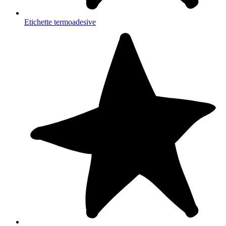
Etichette termoadesive