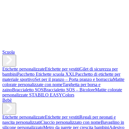
Scuola
Etichette personalizzate
Etichette per vestiti
Gilet di sicurezza per
bambini
Pacchetto Etichette scuola XXL
Pacchetto di etichette per
materiale sportivo
Set per il pranzo – Porta pranzo e borraccia
Matite
colorate personalizzate con nome
Targhetta per borsa e
zaino
Braccialetto SOS
Braccialetto SOS – Bicolore
Matite colorate
personalizzate STABILO EASYColors
Bebè
Etichette personalizzate
Etichette per vestiti
Regali per neonati e
nascita personalizzati
Ciuccio personalizzato con nome
Bavaglino in
silicone personalizzato
Metro da parete per crescita bambini
Adesivo