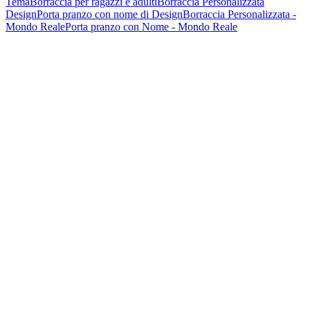
Tema
Borraccia per ragazzi e adulti
Borraccia Personalizzata
Design
Porta pranzo con nome di Design
Borraccia Personalizzata -
Mondo Reale
Porta pranzo con Nome - Mondo Reale