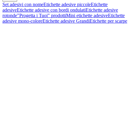
Set adesivi con nome
Etichette adesive piccole
Etichette
adesive
Etichette adesive con bordi ondulati
Etichette adesive
rotonde
"Progetta i Tuoi" prodotti
Mini etichette adesive
Etichette
adesive mono-colore
Etichette adesive Grandi
Etichette per scarpe