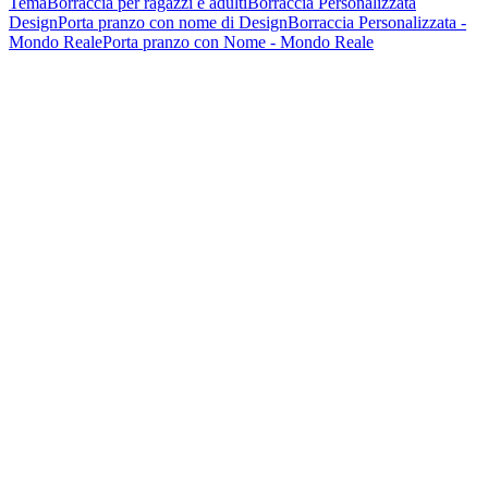
Tema
Borraccia per ragazzi e adulti
Borraccia Personalizzata
Design
Porta pranzo con nome di Design
Borraccia Personalizzata -
Mondo Reale
Porta pranzo con Nome - Mondo Reale