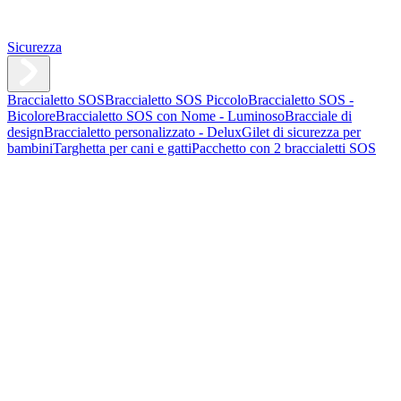
Sicurezza
Braccialetto SOS
Braccialetto SOS Piccolo
Braccialetto SOS -
Bicolore
Braccialetto SOS con Nome - Luminoso
Bracciale di
design
Braccialetto personalizzato - Delux
Gilet di sicurezza per
bambini
Targhetta per cani e gatti
Pacchetto con 2 braccialetti SOS