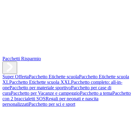
Pacchetti Risparmio
Super Offerta
Pacchetto Etichette scuola
Pacchetto Etichette scuola
XL
Pacchetto Etichette scuola XXL
Pacchetto completo: all-in-
one
Pacchetto per materiale sportivo
Pacchetto per case di
cura
Pacchetto per Vacanze e campeggio
Pacchetto a tema
Pacchetto
con 2 braccialetti SOS
Regali per neonati e nascita
personalizzati
Pacchetto per sci e sport