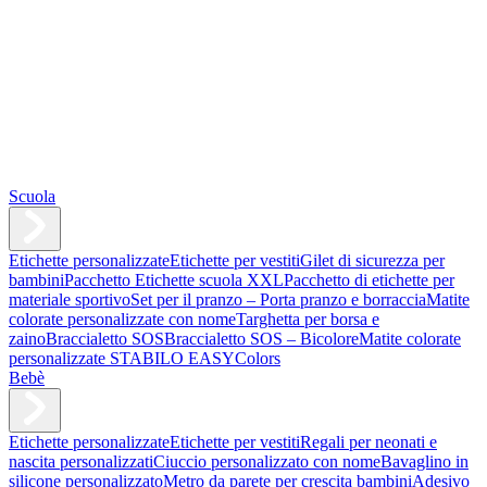
Scuola
Etichette personalizzate
Etichette per vestiti
Gilet di sicurezza per
bambini
Pacchetto Etichette scuola XXL
Pacchetto di etichette per
materiale sportivo
Set per il pranzo – Porta pranzo e borraccia
Matite
colorate personalizzate con nome
Targhetta per borsa e
zaino
Braccialetto SOS
Braccialetto SOS – Bicolore
Matite colorate
personalizzate STABILO EASYColors
Bebè
Etichette personalizzate
Etichette per vestiti
Regali per neonati e
nascita personalizzati
Ciuccio personalizzato con nome
Bavaglino in
silicone personalizzato
Metro da parete per crescita bambini
Adesivo