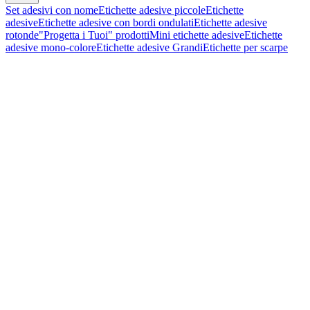
Set adesivi con nome
Etichette adesive piccole
Etichette
adesive
Etichette adesive con bordi ondulati
Etichette adesive
rotonde
"Progetta i Tuoi" prodotti
Mini etichette adesive
Etichette
adesive mono-colore
Etichette adesive Grandi
Etichette per scarpe