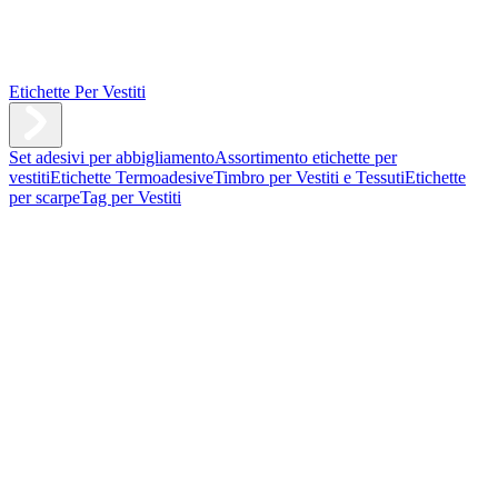
Etichette Per Vestiti
Set adesivi per abbigliamento
Assortimento etichette per
vestiti
Etichette Termoadesive
Timbro per Vestiti e Tessuti
Etichette
per scarpe
Tag per Vestiti