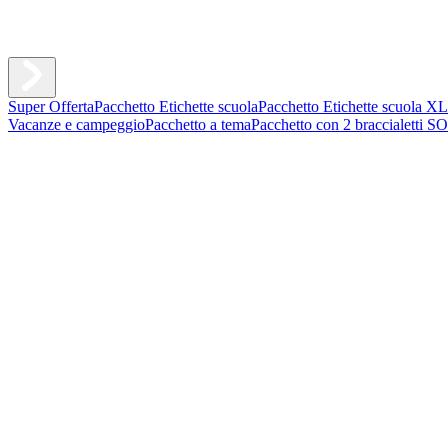
Super Offerta
Pacchetto Etichette scuola
Pacchetto Etichette scuola XL
Vacanze e campeggio
Pacchetto a tema
Pacchetto con 2 braccialetti S