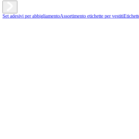
Set adesivi per abbigliamento
Assortimento etichette per vestiti
Etichet