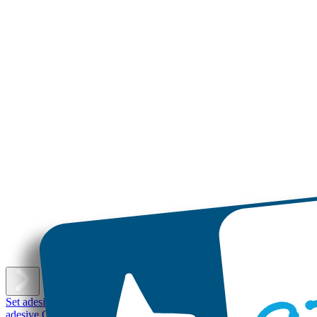
E
Set adesivi con nome
Etichette adesive piccole
Etichette adesive
Etichet
adesive Grandi
Etichette per scarpe