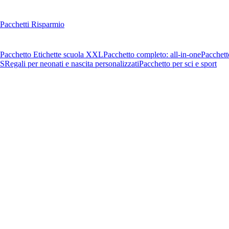
Pacchetti Risparmio
Pacchetto Etichette scuola XXL
Pacchetto completo: all-in-one
Pacchett
OS
Regali per neonati e nascita personalizzati
Pacchetto per sci e sport