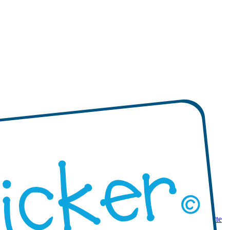
 prodotti
Mini etichette adesive
Etichette adesive mono-colore
Etichette