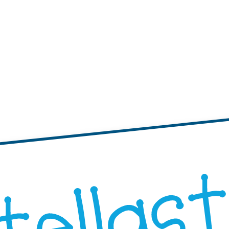
tichette
te adesive con bordi ondulati
Etichette adesive rotonde
"Progetta i Tuoi"