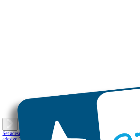
E
Set adesivi con nome
Etichette adesive piccole
Etichette adesive
Etichet
adesive Grandi
Etichette per scarpe