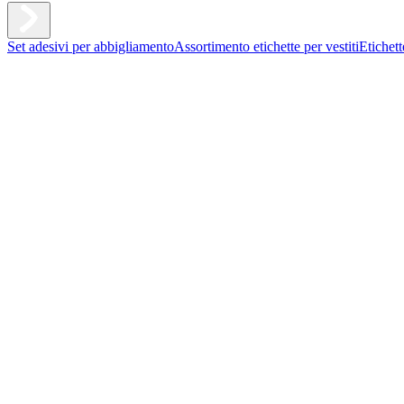
Set adesivi per abbigliamento
Assortimento etichette per vestiti
Etichet