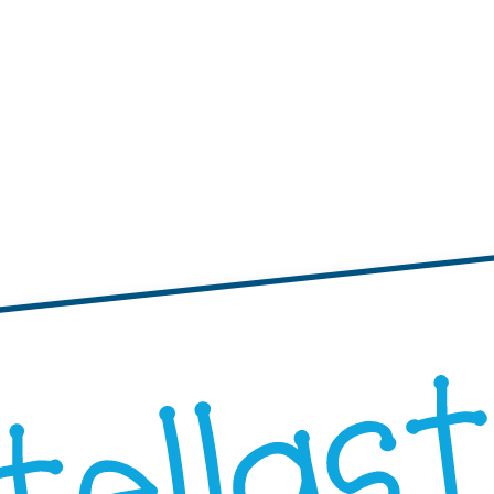
tichette
te adesive con bordi ondulati
Etichette adesive rotonde
"Progetta i Tuoi"