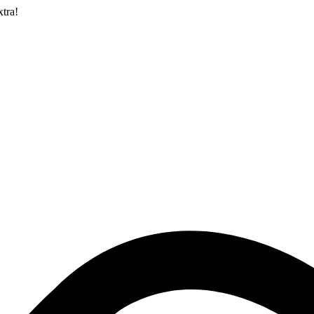
xtra!