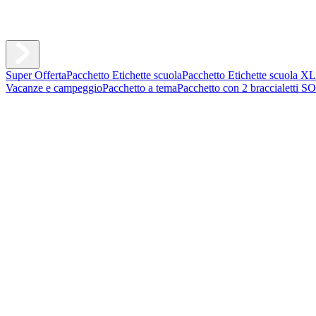
Super Offerta
Pacchetto Etichette scuola
Pacchetto Etichette scuola XL
Vacanze e campeggio
Pacchetto a tema
Pacchetto con 2 braccialetti S