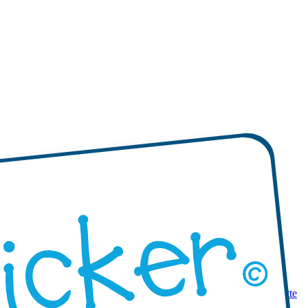
 prodotti
Mini etichette adesive
Etichette adesive mono-colore
Etichette