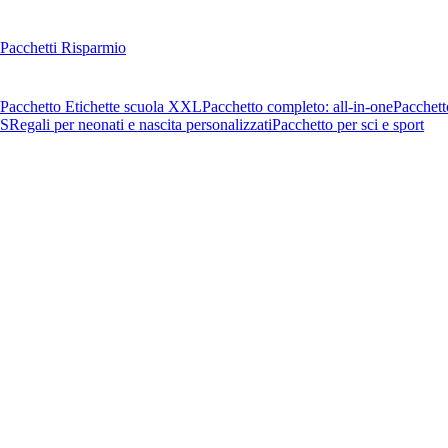
Pacchetti Risparmio
Pacchetto Etichette scuola XXL
Pacchetto completo: all-in-one
Pacchett
OS
Regali per neonati e nascita personalizzati
Pacchetto per sci e sport