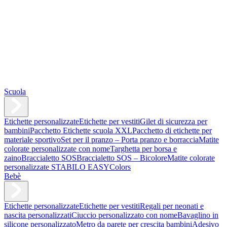
Scuola
Etichette personalizzate
Etichette per vestiti
Gilet di sicurezza per
bambini
Pacchetto Etichette scuola XXL
Pacchetto di etichette per
materiale sportivo
Set per il pranzo – Porta pranzo e borraccia
Matite
colorate personalizzate con nome
Targhetta per borsa e
zaino
Braccialetto SOS
Braccialetto SOS – Bicolore
Matite colorate
personalizzate STABILO EASYColors
Bebè
Etichette personalizzate
Etichette per vestiti
Regali per neonati e
nascita personalizzati
Ciuccio personalizzato con nome
Bavaglino in
silicone personalizzato
Metro da parete per crescita bambini
Adesivo