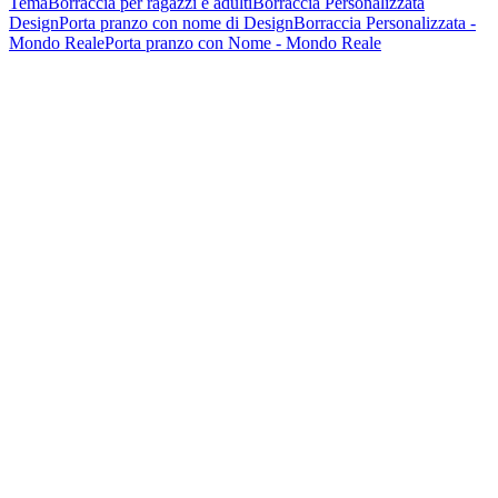
Tema
Borraccia per ragazzi e adulti
Borraccia Personalizzata
Design
Porta pranzo con nome di Design
Borraccia Personalizzata -
Mondo Reale
Porta pranzo con Nome - Mondo Reale