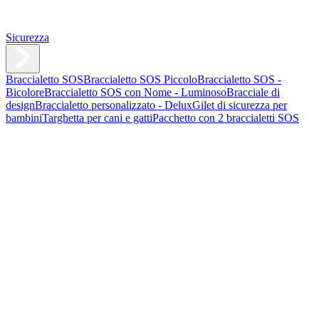
Sicurezza
Braccialetto SOS
Braccialetto SOS Piccolo
Braccialetto SOS -
Bicolore
Braccialetto SOS con Nome - Luminoso
Bracciale di
design
Braccialetto personalizzato - Delux
Gilet di sicurezza per
bambini
Targhetta per cani e gatti
Pacchetto con 2 braccialetti SOS