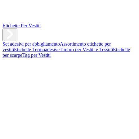
Etichette Per Vestiti
Set adesivi per abbigliamento
Assortimento etichette per
vestiti
Etichette Termoadesive
Timbro per Vestiti e Tessuti
Etichette
per scarpe
Tag per Vestiti