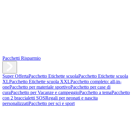
Pacchetti Risparmio
Super Offerta
Pacchetto Etichette scuola
Pacchetto Etichette scuola
XL
Pacchetto Etichette scuola XXL
Pacchetto completo: all-in-
one
Pacchetto per materiale sportivo
Pacchetto per case di
cura
Pacchetto per Vacanze e campeggio
Pacchetto a tema
Pacchetto
con 2 braccialetti SOS
Regali per neonati e nascita
personalizzati
Pacchetto per sci e sport