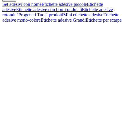
Set adesivi con nome
Etichette adesive piccole
Etichette
adesive
Etichette adesive con bordi ondulati
Etichette adesive
rotonde
"Progetta i Tuoi" prodotti
Mini etichette adesive
Etichette
adesive mono-colore
Etichette adesive Grandi
Etichette per scarpe