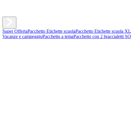
Super Offerta
Pacchetto Etichette scuola
Pacchetto Etichette scuola XL
Vacanze e campeggio
Pacchetto a tema
Pacchetto con 2 braccialetti S