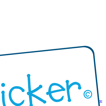
 prodotti
Mini etichette adesive
Etichette adesive mono-colore
Etichette