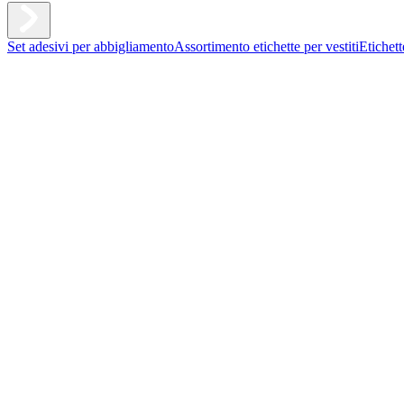
Set adesivi per abbigliamento
Assortimento etichette per vestiti
Etichet