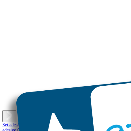
E
Set adesivi con nome
Etichette adesive piccole
Etichette adesive
Etichet
adesive Grandi
Etichette per scarpe