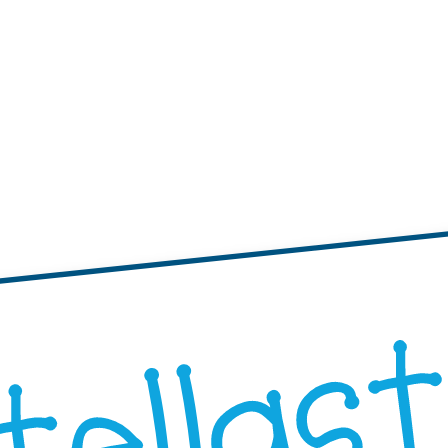
tichette
te adesive con bordi ondulati
Etichette adesive rotonde
"Progetta i Tuoi"