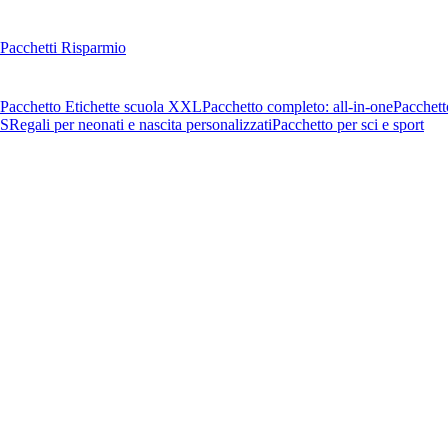
Pacchetti Risparmio
Pacchetto Etichette scuola XXL
Pacchetto completo: all-in-one
Pacchett
OS
Regali per neonati e nascita personalizzati
Pacchetto per sci e sport