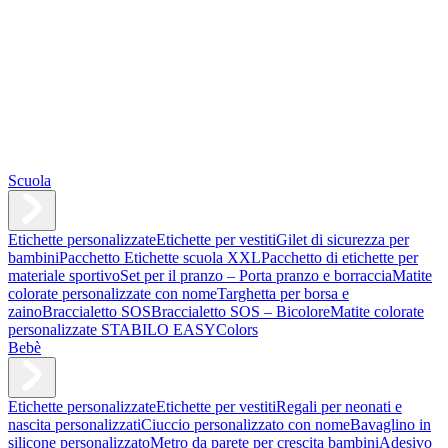
Scuola
Etichette personalizzate
Etichette per vestiti
Gilet di sicurezza per
bambini
Pacchetto Etichette scuola XXL
Pacchetto di etichette per
materiale sportivo
Set per il pranzo – Porta pranzo e borraccia
Matite
colorate personalizzate con nome
Targhetta per borsa e
zaino
Braccialetto SOS
Braccialetto SOS – Bicolore
Matite colorate
personalizzate STABILO EASYColors
Bebè
Etichette personalizzate
Etichette per vestiti
Regali per neonati e
nascita personalizzati
Ciuccio personalizzato con nome
Bavaglino in
silicone personalizzato
Metro da parete per crescita bambini
Adesivo