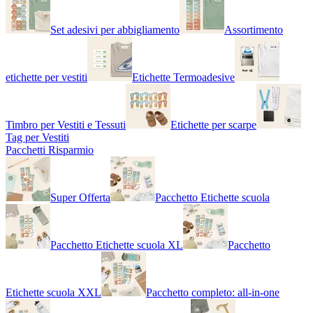
Set adesivi per abbigliamento
Assortimento
etichette per vestiti
Etichette Termoadesive
Timbro per Vestiti e Tessuti
Etichette per scarpe
Tag per Vestiti
Pacchetti Risparmio
Super Offerta
Pacchetto Etichette scuola
Pacchetto Etichette scuola XL
Pacchetto
Etichette scuola XXL
Pacchetto completo: all-in-one