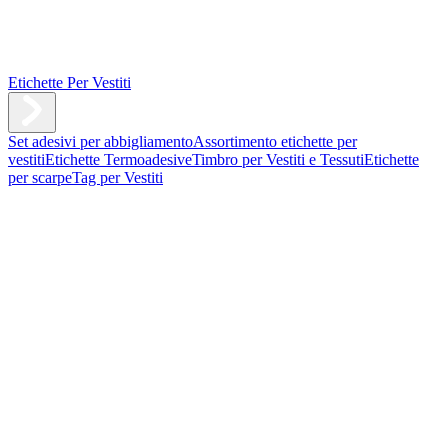
Etichette Per Vestiti
Set adesivi per abbigliamento
Assortimento etichette per
vestiti
Etichette Termoadesive
Timbro per Vestiti e Tessuti
Etichette
per scarpe
Tag per Vestiti