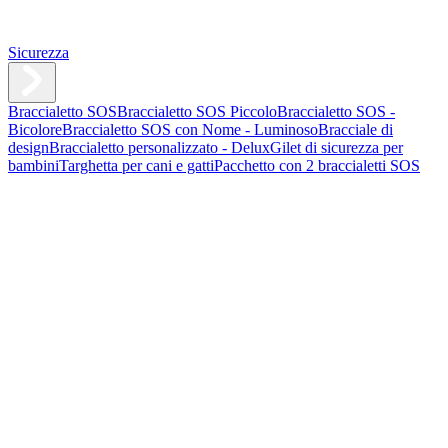
Sicurezza
Braccialetto SOS
Braccialetto SOS Piccolo
Braccialetto SOS -
Bicolore
Braccialetto SOS con Nome - Luminoso
Bracciale di
design
Braccialetto personalizzato - Delux
Gilet di sicurezza per
bambini
Targhetta per cani e gatti
Pacchetto con 2 braccialetti SOS