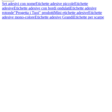
Set adesivi con nome
Etichette adesive piccole
Etichette
adesive
Etichette adesive con bordi ondulati
Etichette adesive
rotonde
"Progetta i Tuoi" prodotti
Mini etichette adesive
Etichette
adesive mono-colore
Etichette adesive Grandi
Etichette per scarpe