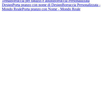
Tema
Borraccia per ragazzi e adulti
Borraccia Personalizzata
Design
Porta pranzo con nome di Design
Borraccia Personalizzata -
Mondo Reale
Porta pranzo con Nome - Mondo Reale