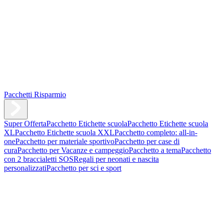
Pacchetti Risparmio
Super Offerta
Pacchetto Etichette scuola
Pacchetto Etichette scuola
XL
Pacchetto Etichette scuola XXL
Pacchetto completo: all-in-
one
Pacchetto per materiale sportivo
Pacchetto per case di
cura
Pacchetto per Vacanze e campeggio
Pacchetto a tema
Pacchetto
con 2 braccialetti SOS
Regali per neonati e nascita
personalizzati
Pacchetto per sci e sport