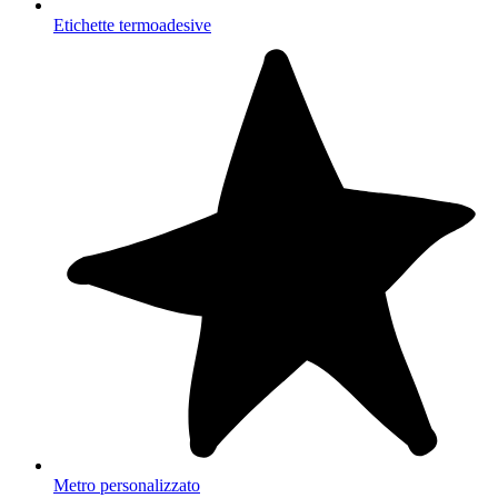
Etichette termoadesive
Metro personalizzato