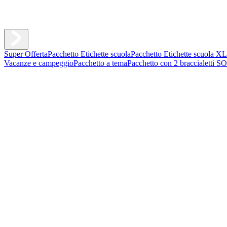
Super Offerta
Pacchetto Etichette scuola
Pacchetto Etichette scuola XL
Vacanze e campeggio
Pacchetto a tema
Pacchetto con 2 braccialetti S