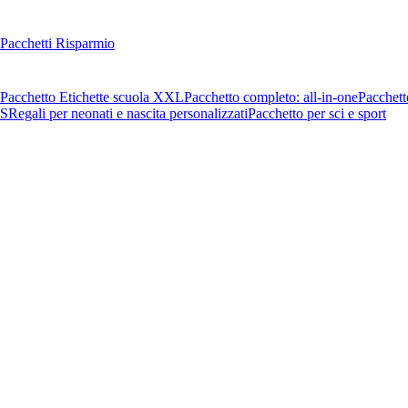
Pacchetti Risparmio
Pacchetto Etichette scuola XXL
Pacchetto completo: all-in-one
Pacchett
OS
Regali per neonati e nascita personalizzati
Pacchetto per sci e sport