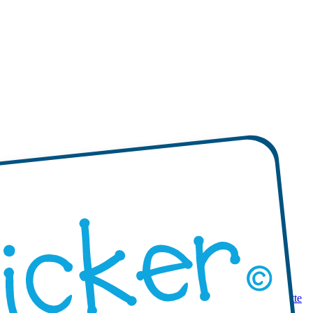
 prodotti
Mini etichette adesive
Etichette adesive mono-colore
Etichette