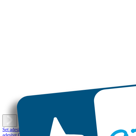
E
Set adesivi con nome
Etichette adesive piccole
Etichette adesive
Etichet
adesive Grandi
Etichette per scarpe