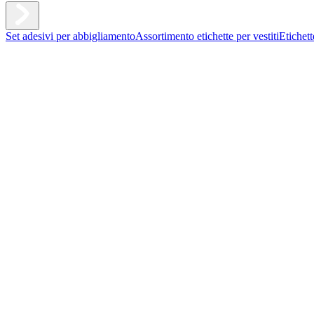
Set adesivi per abbigliamento
Assortimento etichette per vestiti
Etichet