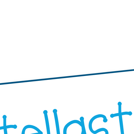
tichette
te adesive con bordi ondulati
Etichette adesive rotonde
"Progetta i Tuoi"