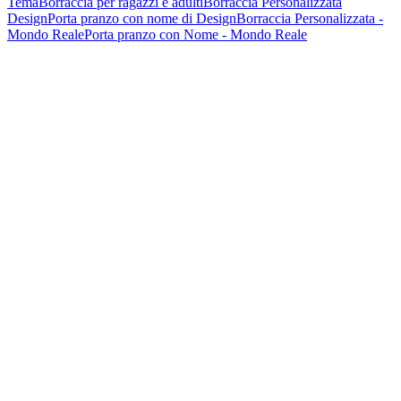
Tema
Borraccia per ragazzi e adulti
Borraccia Personalizzata
Design
Porta pranzo con nome di Design
Borraccia Personalizzata -
Mondo Reale
Porta pranzo con Nome - Mondo Reale