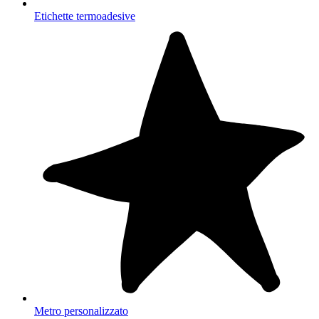
Etichette termoadesive
Metro personalizzato