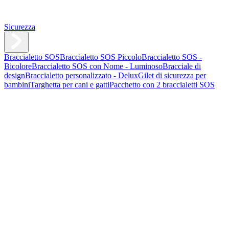
Sicurezza
Braccialetto SOS
Braccialetto SOS Piccolo
Braccialetto SOS -
Bicolore
Braccialetto SOS con Nome - Luminoso
Bracciale di
design
Braccialetto personalizzato - Delux
Gilet di sicurezza per
bambini
Targhetta per cani e gatti
Pacchetto con 2 braccialetti SOS