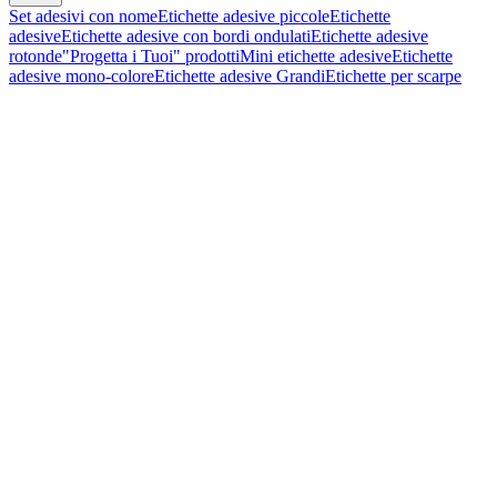
Set adesivi con nome
Etichette adesive piccole
Etichette
adesive
Etichette adesive con bordi ondulati
Etichette adesive
rotonde
"Progetta i Tuoi" prodotti
Mini etichette adesive
Etichette
adesive mono-colore
Etichette adesive Grandi
Etichette per scarpe