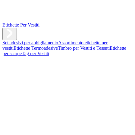
Etichette Per Vestiti
Set adesivi per abbigliamento
Assortimento etichette per
vestiti
Etichette Termoadesive
Timbro per Vestiti e Tessuti
Etichette
per scarpe
Tag per Vestiti