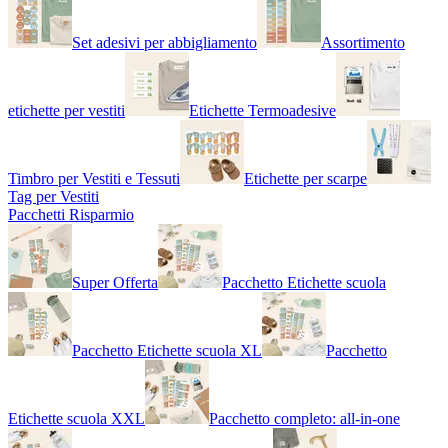
Set adesivi per abbigliamento
Assortimento
etichette per vestiti
Etichette Termoadesive
Timbro per Vestiti e Tessuti
Etichette per scarpe
Tag per Vestiti
Pacchetti Risparmio
Super Offerta
Pacchetto Etichette scuola
Pacchetto Etichette scuola XL
Pacchetto
Etichette scuola XXL
Pacchetto completo: all-in-one