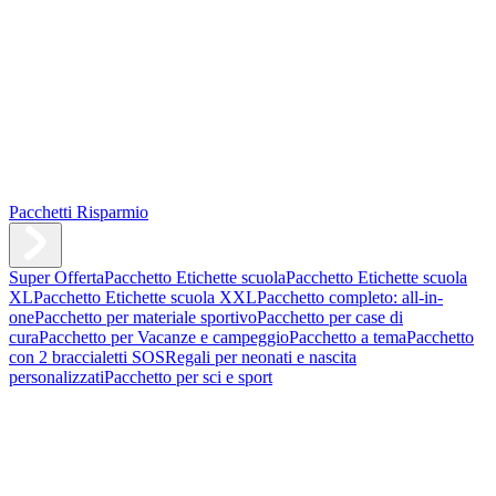
Pacchetti Risparmio
Super Offerta
Pacchetto Etichette scuola
Pacchetto Etichette scuola
XL
Pacchetto Etichette scuola XXL
Pacchetto completo: all-in-
one
Pacchetto per materiale sportivo
Pacchetto per case di
cura
Pacchetto per Vacanze e campeggio
Pacchetto a tema
Pacchetto
con 2 braccialetti SOS
Regali per neonati e nascita
personalizzati
Pacchetto per sci e sport