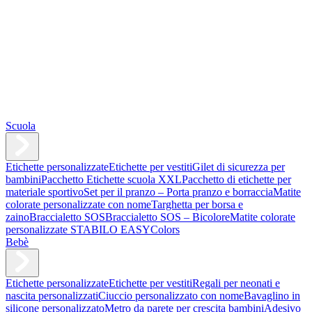
Scuola
Etichette personalizzate
Etichette per vestiti
Gilet di sicurezza per
bambini
Pacchetto Etichette scuola XXL
Pacchetto di etichette per
materiale sportivo
Set per il pranzo – Porta pranzo e borraccia
Matite
colorate personalizzate con nome
Targhetta per borsa e
zaino
Braccialetto SOS
Braccialetto SOS – Bicolore
Matite colorate
personalizzate STABILO EASYColors
Bebè
Etichette personalizzate
Etichette per vestiti
Regali per neonati e
nascita personalizzati
Ciuccio personalizzato con nome
Bavaglino in
silicone personalizzato
Metro da parete per crescita bambini
Adesivo