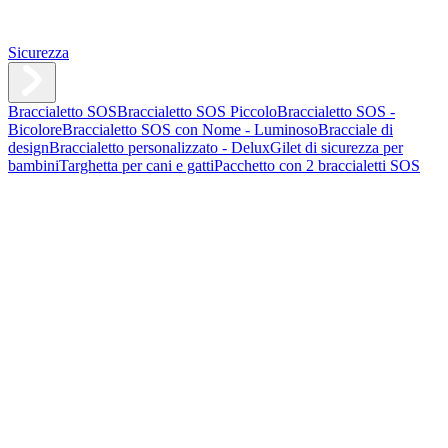
Sicurezza
Braccialetto SOS
Braccialetto SOS Piccolo
Braccialetto SOS -
Bicolore
Braccialetto SOS con Nome - Luminoso
Bracciale di
design
Braccialetto personalizzato - Delux
Gilet di sicurezza per
bambini
Targhetta per cani e gatti
Pacchetto con 2 braccialetti SOS