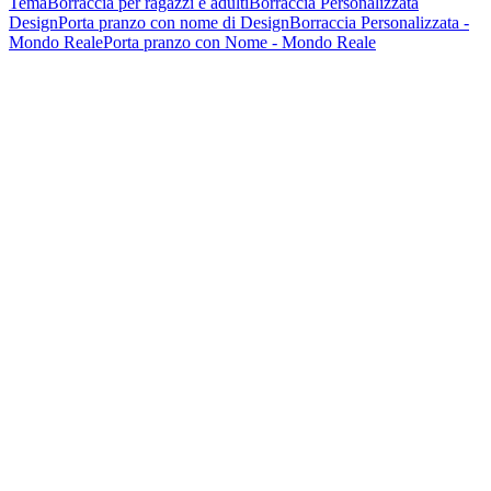
Tema
Borraccia per ragazzi e adulti
Borraccia Personalizzata
Design
Porta pranzo con nome di Design
Borraccia Personalizzata -
Mondo Reale
Porta pranzo con Nome - Mondo Reale