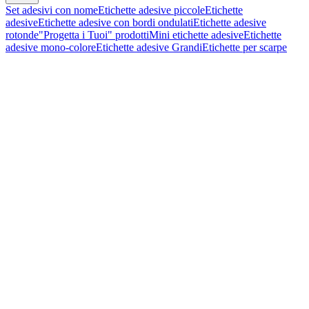
Set adesivi con nome
Etichette adesive piccole
Etichette
adesive
Etichette adesive con bordi ondulati
Etichette adesive
rotonde
"Progetta i Tuoi" prodotti
Mini etichette adesive
Etichette
adesive mono-colore
Etichette adesive Grandi
Etichette per scarpe