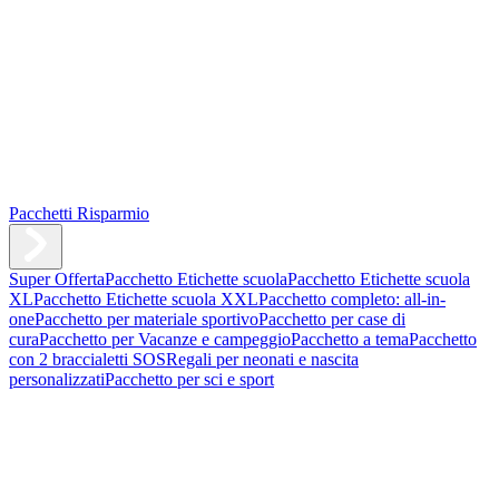
Pacchetti Risparmio
Super Offerta
Pacchetto Etichette scuola
Pacchetto Etichette scuola
XL
Pacchetto Etichette scuola XXL
Pacchetto completo: all-in-
one
Pacchetto per materiale sportivo
Pacchetto per case di
cura
Pacchetto per Vacanze e campeggio
Pacchetto a tema
Pacchetto
con 2 braccialetti SOS
Regali per neonati e nascita
personalizzati
Pacchetto per sci e sport