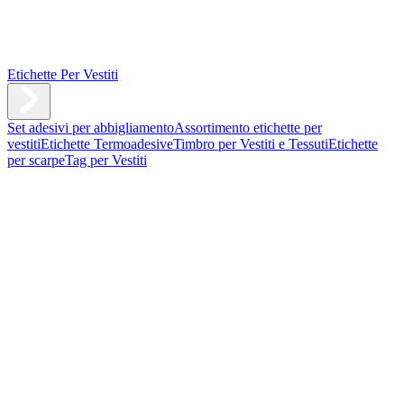
Etichette Per Vestiti
Set adesivi per abbigliamento
Assortimento etichette per
vestiti
Etichette Termoadesive
Timbro per Vestiti e Tessuti
Etichette
per scarpe
Tag per Vestiti