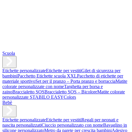
Scuola
Etichette personalizzate
Etichette per vestiti
Gilet di sicurezza per
bambini
Pacchetto Etichette scuola XXL
Pacchetto di etichette per
materiale sportivo
Set per il pranzo – Porta pranzo e borraccia
Matite
colorate personalizzate con nome
Targhetta per borsa e
zaino
Braccialetto SOS
Braccialetto SOS – Bicolore
Matite colorate
personalizzate STABILO EASYColors
Bebè
Etichette personalizzate
Etichette per vestiti
Regali per neonati e
nascita personalizzati
Ciuccio personalizzato con nome
Bavaglino in
silicone personalizzato
Metro da parete per crescita bambini
Adesivo