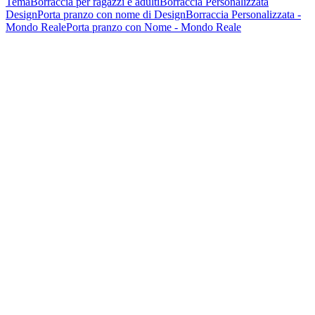
Tema
Borraccia per ragazzi e adulti
Borraccia Personalizzata
Design
Porta pranzo con nome di Design
Borraccia Personalizzata -
Mondo Reale
Porta pranzo con Nome - Mondo Reale