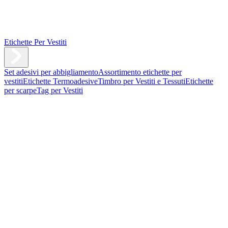
Etichette Per Vestiti
Set adesivi per abbigliamento
Assortimento etichette per
vestiti
Etichette Termoadesive
Timbro per Vestiti e Tessuti
Etichette
per scarpe
Tag per Vestiti