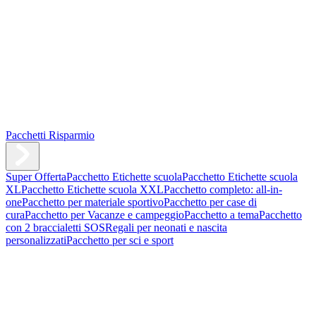
Pacchetti Risparmio
Super Offerta
Pacchetto Etichette scuola
Pacchetto Etichette scuola
XL
Pacchetto Etichette scuola XXL
Pacchetto completo: all-in-
one
Pacchetto per materiale sportivo
Pacchetto per case di
cura
Pacchetto per Vacanze e campeggio
Pacchetto a tema
Pacchetto
con 2 braccialetti SOS
Regali per neonati e nascita
personalizzati
Pacchetto per sci e sport