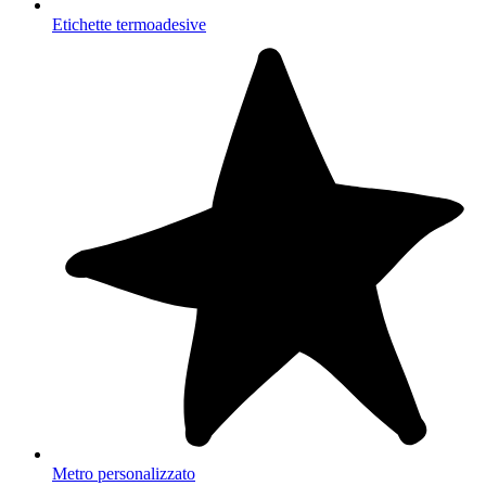
Etichette termoadesive
Metro personalizzato