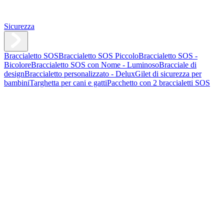
Sicurezza
Braccialetto SOS
Braccialetto SOS Piccolo
Braccialetto SOS -
Bicolore
Braccialetto SOS con Nome - Luminoso
Bracciale di
design
Braccialetto personalizzato - Delux
Gilet di sicurezza per
bambini
Targhetta per cani e gatti
Pacchetto con 2 braccialetti SOS