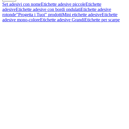
Set adesivi con nome
Etichette adesive piccole
Etichette
adesive
Etichette adesive con bordi ondulati
Etichette adesive
rotonde
"Progetta i Tuoi" prodotti
Mini etichette adesive
Etichette
adesive mono-colore
Etichette adesive Grandi
Etichette per scarpe