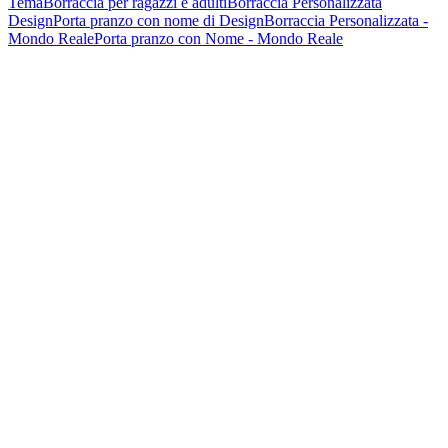
Tema
Borraccia per ragazzi e adulti
Borraccia Personalizzata
Design
Porta pranzo con nome di Design
Borraccia Personalizzata -
Mondo Reale
Porta pranzo con Nome - Mondo Reale