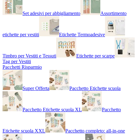
Set adesivi per abbigliamento
Assortimento
etichette per vestiti
Etichette Termoadesive
Timbro per Vestiti e Tessuti
Etichette per scarpe
Tag per Vestiti
Pacchetti Risparmio
Super Offerta
Pacchetto Etichette scuola
Pacchetto Etichette scuola XL
Pacchetto
Etichette scuola XXL
Pacchetto completo: all-in-one