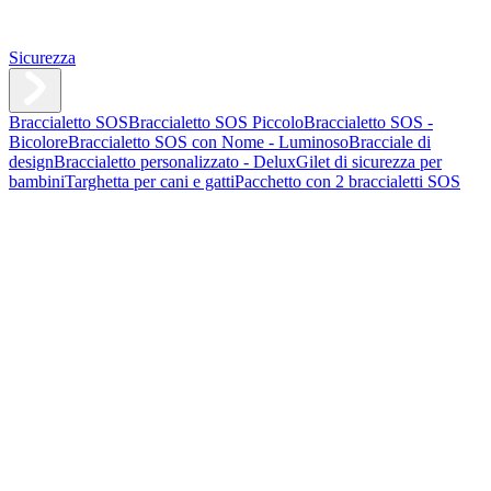
Sicurezza
Braccialetto SOS
Braccialetto SOS Piccolo
Braccialetto SOS -
Bicolore
Braccialetto SOS con Nome - Luminoso
Bracciale di
design
Braccialetto personalizzato - Delux
Gilet di sicurezza per
bambini
Targhetta per cani e gatti
Pacchetto con 2 braccialetti SOS