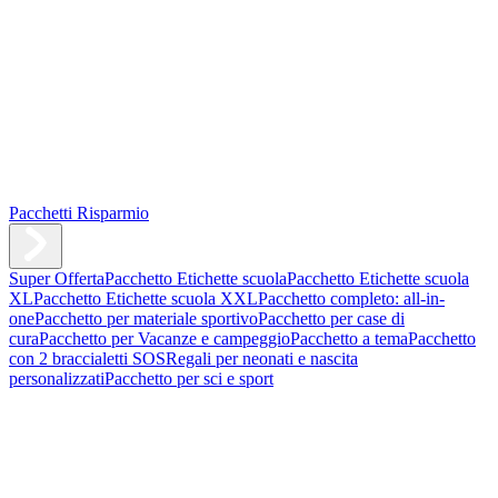
Pacchetti Risparmio
Super Offerta
Pacchetto Etichette scuola
Pacchetto Etichette scuola
XL
Pacchetto Etichette scuola XXL
Pacchetto completo: all-in-
one
Pacchetto per materiale sportivo
Pacchetto per case di
cura
Pacchetto per Vacanze e campeggio
Pacchetto a tema
Pacchetto
con 2 braccialetti SOS
Regali per neonati e nascita
personalizzati
Pacchetto per sci e sport