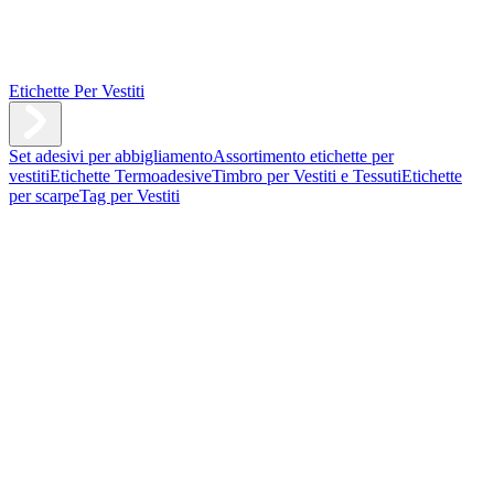
Etichette Per Vestiti
Set adesivi per abbigliamento
Assortimento etichette per
vestiti
Etichette Termoadesive
Timbro per Vestiti e Tessuti
Etichette
per scarpe
Tag per Vestiti