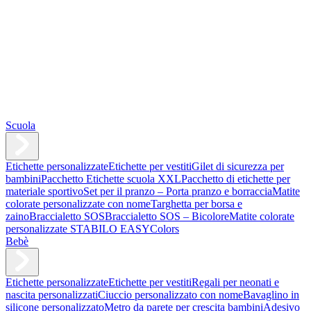
Scuola
Etichette personalizzate
Etichette per vestiti
Gilet di sicurezza per
bambini
Pacchetto Etichette scuola XXL
Pacchetto di etichette per
materiale sportivo
Set per il pranzo – Porta pranzo e borraccia
Matite
colorate personalizzate con nome
Targhetta per borsa e
zaino
Braccialetto SOS
Braccialetto SOS – Bicolore
Matite colorate
personalizzate STABILO EASYColors
Bebè
Etichette personalizzate
Etichette per vestiti
Regali per neonati e
nascita personalizzati
Ciuccio personalizzato con nome
Bavaglino in
silicone personalizzato
Metro da parete per crescita bambini
Adesivo