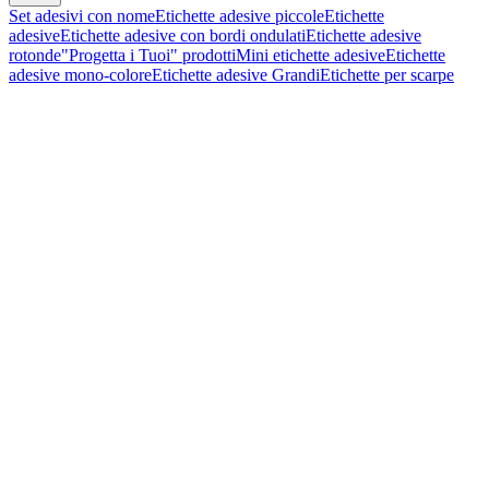
Set adesivi con nome
Etichette adesive piccole
Etichette
adesive
Etichette adesive con bordi ondulati
Etichette adesive
rotonde
"Progetta i Tuoi" prodotti
Mini etichette adesive
Etichette
adesive mono-colore
Etichette adesive Grandi
Etichette per scarpe