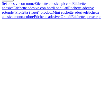
Set adesivi con nome
Etichette adesive piccole
Etichette
adesive
Etichette adesive con bordi ondulati
Etichette adesive
rotonde
"Progetta i Tuoi" prodotti
Mini etichette adesive
Etichette
adesive mono-colore
Etichette adesive Grandi
Etichette per scarpe