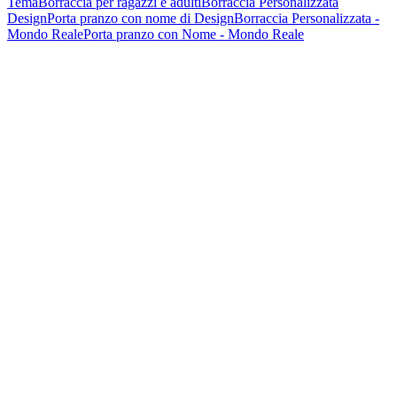
Tema
Borraccia per ragazzi e adulti
Borraccia Personalizzata
Design
Porta pranzo con nome di Design
Borraccia Personalizzata -
Mondo Reale
Porta pranzo con Nome - Mondo Reale