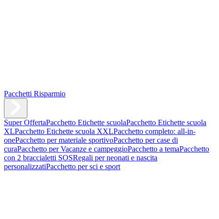
Pacchetti Risparmio
Super Offerta
Pacchetto Etichette scuola
Pacchetto Etichette scuola
XL
Pacchetto Etichette scuola XXL
Pacchetto completo: all-in-
one
Pacchetto per materiale sportivo
Pacchetto per case di
cura
Pacchetto per Vacanze e campeggio
Pacchetto a tema
Pacchetto
con 2 braccialetti SOS
Regali per neonati e nascita
personalizzati
Pacchetto per sci e sport