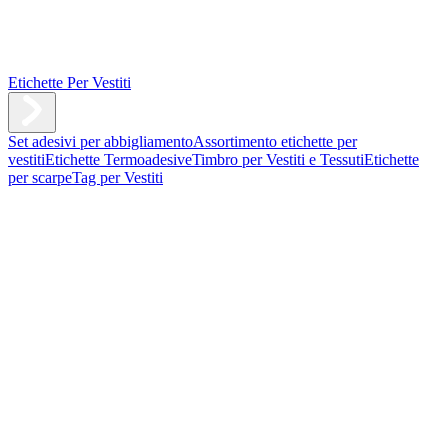
Etichette Per Vestiti
Set adesivi per abbigliamento
Assortimento etichette per
vestiti
Etichette Termoadesive
Timbro per Vestiti e Tessuti
Etichette
per scarpe
Tag per Vestiti