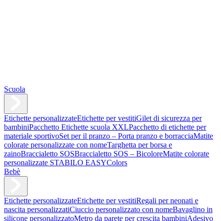
Scuola
Etichette personalizzate
Etichette per vestiti
Gilet di sicurezza per
bambini
Pacchetto Etichette scuola XXL
Pacchetto di etichette per
materiale sportivo
Set per il pranzo – Porta pranzo e borraccia
Matite
colorate personalizzate con nome
Targhetta per borsa e
zaino
Braccialetto SOS
Braccialetto SOS – Bicolore
Matite colorate
personalizzate STABILO EASYColors
Bebè
Etichette personalizzate
Etichette per vestiti
Regali per neonati e
nascita personalizzati
Ciuccio personalizzato con nome
Bavaglino in
silicone personalizzato
Metro da parete per crescita bambini
Adesivo