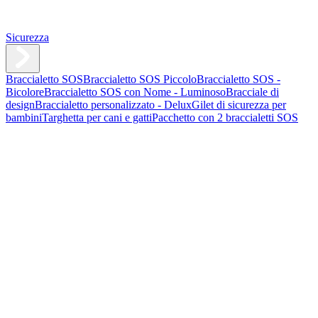
Sicurezza
Braccialetto SOS
Braccialetto SOS Piccolo
Braccialetto SOS -
Bicolore
Braccialetto SOS con Nome - Luminoso
Bracciale di
design
Braccialetto personalizzato - Delux
Gilet di sicurezza per
bambini
Targhetta per cani e gatti
Pacchetto con 2 braccialetti SOS