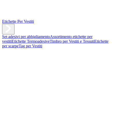
Etichette Per Vestiti
Set adesivi per abbigliamento
Assortimento etichette per
vestiti
Etichette Termoadesive
Timbro per Vestiti e Tessuti
Etichette
per scarpe
Tag per Vestiti