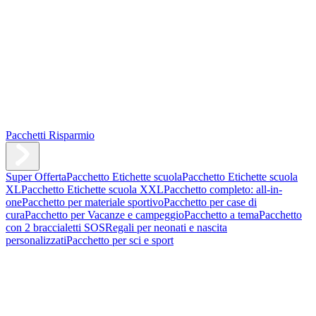
Pacchetti Risparmio
Super Offerta
Pacchetto Etichette scuola
Pacchetto Etichette scuola
XL
Pacchetto Etichette scuola XXL
Pacchetto completo: all-in-
one
Pacchetto per materiale sportivo
Pacchetto per case di
cura
Pacchetto per Vacanze e campeggio
Pacchetto a tema
Pacchetto
con 2 braccialetti SOS
Regali per neonati e nascita
personalizzati
Pacchetto per sci e sport