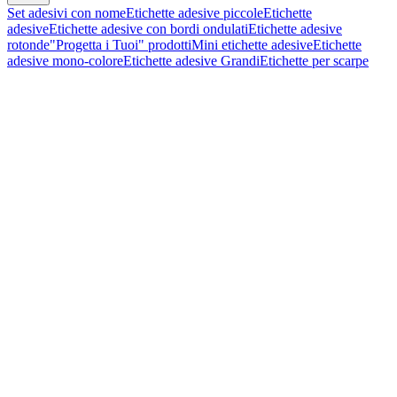
Set adesivi con nome
Etichette adesive piccole
Etichette
adesive
Etichette adesive con bordi ondulati
Etichette adesive
rotonde
"Progetta i Tuoi" prodotti
Mini etichette adesive
Etichette
adesive mono-colore
Etichette adesive Grandi
Etichette per scarpe