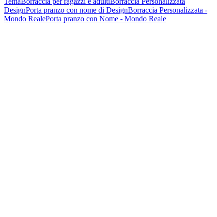
Tema
Borraccia per ragazzi e adulti
Borraccia Personalizzata
Design
Porta pranzo con nome di Design
Borraccia Personalizzata -
Mondo Reale
Porta pranzo con Nome - Mondo Reale