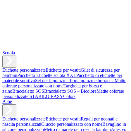
Scuola
Etichette personalizzate
Etichette per vestiti
Gilet di sicurezza per
bambini
Pacchetto Etichette scuola XXL
Pacchetto di etichette per
materiale sportivo
Set per il pranzo – Porta pranzo e borraccia
Matite
colorate personalizzate con nome
Targhetta per borsa e
zaino
Braccialetto SOS
Braccialetto SOS – Bicolore
Matite colorate
personalizzate STABILO EASYColors
Bebè
Etichette personalizzate
Etichette per vestiti
Regali per neonati e
nascita personalizzati
Ciuccio personalizzato con nome
Bavaglino in
silicone personalizzato
Metro da parete per crescita bambini
Adesivo