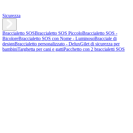
Sicurezza
Braccialetto SOS
Braccialetto SOS Piccolo
Braccialetto SOS -
Bicolore
Braccialetto SOS con Nome - Luminoso
Bracciale di
design
Braccialetto personalizzato - Delux
Gilet di sicurezza per
bambini
Targhetta per cani e gatti
Pacchetto con 2 braccialetti SOS