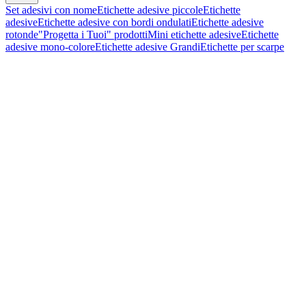
Set adesivi con nome
Etichette adesive piccole
Etichette
adesive
Etichette adesive con bordi ondulati
Etichette adesive
rotonde
"Progetta i Tuoi" prodotti
Mini etichette adesive
Etichette
adesive mono-colore
Etichette adesive Grandi
Etichette per scarpe