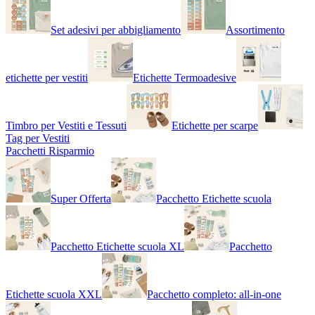
Set adesivi per abbigliamento
Assortimento
etichette per vestiti
Etichette Termoadesive
Timbro per Vestiti e Tessuti
Etichette per scarpe
Tag per Vestiti
Pacchetti Risparmio
Super Offerta
Pacchetto Etichette scuola
Pacchetto Etichette scuola XL
Pacchetto
Etichette scuola XXL
Pacchetto completo: all-in-one