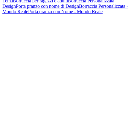
Tema
Borraccia per ragazzi e adulti
Borraccia Personalizzata
Design
Porta pranzo con nome di Design
Borraccia Personalizzata -
Mondo Reale
Porta pranzo con Nome - Mondo Reale