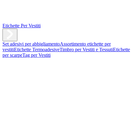
Etichette Per Vestiti
Set adesivi per abbigliamento
Assortimento etichette per
vestiti
Etichette Termoadesive
Timbro per Vestiti e Tessuti
Etichette
per scarpe
Tag per Vestiti