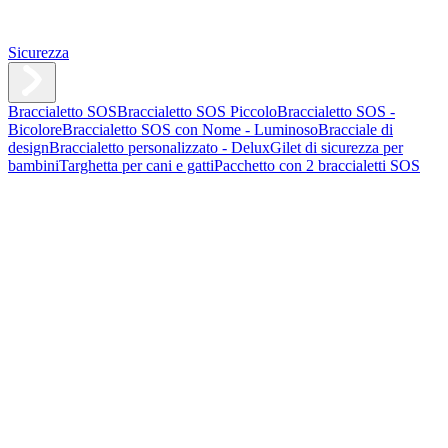
Sicurezza
Braccialetto SOS
Braccialetto SOS Piccolo
Braccialetto SOS -
Bicolore
Braccialetto SOS con Nome - Luminoso
Bracciale di
design
Braccialetto personalizzato - Delux
Gilet di sicurezza per
bambini
Targhetta per cani e gatti
Pacchetto con 2 braccialetti SOS