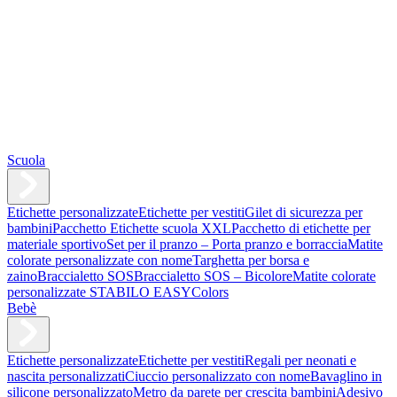
Scuola
Etichette personalizzate
Etichette per vestiti
Gilet di sicurezza per
bambini
Pacchetto Etichette scuola XXL
Pacchetto di etichette per
materiale sportivo
Set per il pranzo – Porta pranzo e borraccia
Matite
colorate personalizzate con nome
Targhetta per borsa e
zaino
Braccialetto SOS
Braccialetto SOS – Bicolore
Matite colorate
personalizzate STABILO EASYColors
Bebè
Etichette personalizzate
Etichette per vestiti
Regali per neonati e
nascita personalizzati
Ciuccio personalizzato con nome
Bavaglino in
silicone personalizzato
Metro da parete per crescita bambini
Adesivo