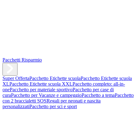
Pacchetti Risparmio
Super Offerta
Pacchetto Etichette scuola
Pacchetto Etichette scuola
XL
Pacchetto Etichette scuola XXL
Pacchetto completo: all-in-
one
Pacchetto per materiale sportivo
Pacchetto per case di
cura
Pacchetto per Vacanze e campeggio
Pacchetto a tema
Pacchetto
con 2 braccialetti SOS
Regali per neonati e nascita
personalizzati
Pacchetto per sci e sport