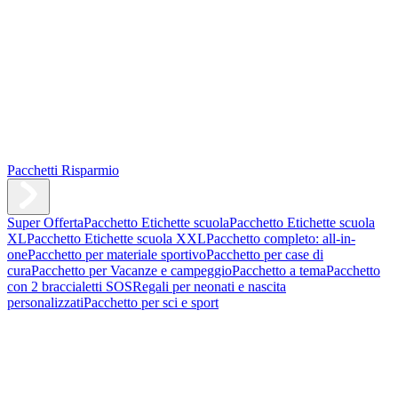
Pacchetti Risparmio
Super Offerta
Pacchetto Etichette scuola
Pacchetto Etichette scuola
XL
Pacchetto Etichette scuola XXL
Pacchetto completo: all-in-
one
Pacchetto per materiale sportivo
Pacchetto per case di
cura
Pacchetto per Vacanze e campeggio
Pacchetto a tema
Pacchetto
con 2 braccialetti SOS
Regali per neonati e nascita
personalizzati
Pacchetto per sci e sport