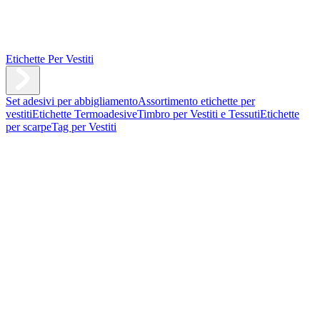
Etichette Per Vestiti
Set adesivi per abbigliamento
Assortimento etichette per
vestiti
Etichette Termoadesive
Timbro per Vestiti e Tessuti
Etichette
per scarpe
Tag per Vestiti