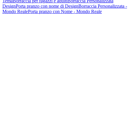
Tema
Borraccia per ragazzi e adulti
Borraccia Personalizzata
Design
Porta pranzo con nome di Design
Borraccia Personalizzata -
Mondo Reale
Porta pranzo con Nome - Mondo Reale