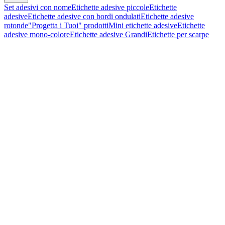
Set adesivi con nome
Etichette adesive piccole
Etichette
adesive
Etichette adesive con bordi ondulati
Etichette adesive
rotonde
"Progetta i Tuoi" prodotti
Mini etichette adesive
Etichette
adesive mono-colore
Etichette adesive Grandi
Etichette per scarpe