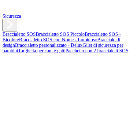
Sicurezza
Braccialetto SOS
Braccialetto SOS Piccolo
Braccialetto SOS -
Bicolore
Braccialetto SOS con Nome - Luminoso
Bracciale di
design
Braccialetto personalizzato - Delux
Gilet di sicurezza per
bambini
Targhetta per cani e gatti
Pacchetto con 2 braccialetti SOS