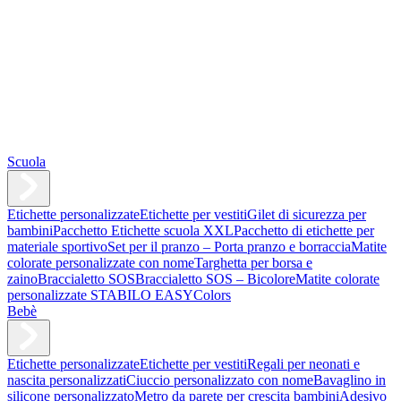
Scuola
Etichette personalizzate
Etichette per vestiti
Gilet di sicurezza per
bambini
Pacchetto Etichette scuola XXL
Pacchetto di etichette per
materiale sportivo
Set per il pranzo – Porta pranzo e borraccia
Matite
colorate personalizzate con nome
Targhetta per borsa e
zaino
Braccialetto SOS
Braccialetto SOS – Bicolore
Matite colorate
personalizzate STABILO EASYColors
Bebè
Etichette personalizzate
Etichette per vestiti
Regali per neonati e
nascita personalizzati
Ciuccio personalizzato con nome
Bavaglino in
silicone personalizzato
Metro da parete per crescita bambini
Adesivo