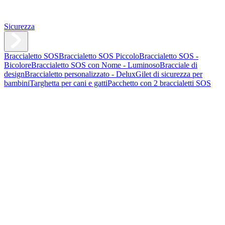
Sicurezza
Braccialetto SOS
Braccialetto SOS Piccolo
Braccialetto SOS -
Bicolore
Braccialetto SOS con Nome - Luminoso
Bracciale di
design
Braccialetto personalizzato - Delux
Gilet di sicurezza per
bambini
Targhetta per cani e gatti
Pacchetto con 2 braccialetti SOS