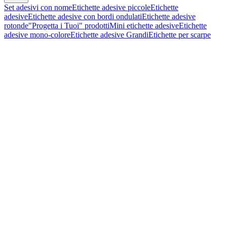
Set adesivi con nome
Etichette adesive piccole
Etichette
adesive
Etichette adesive con bordi ondulati
Etichette adesive
rotonde
"Progetta i Tuoi" prodotti
Mini etichette adesive
Etichette
adesive mono-colore
Etichette adesive Grandi
Etichette per scarpe