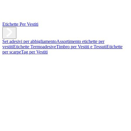
Etichette Per Vestiti
Set adesivi per abbigliamento
Assortimento etichette per
vestiti
Etichette Termoadesive
Timbro per Vestiti e Tessuti
Etichette
per scarpe
Tag per Vestiti