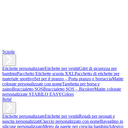
Scuola
Etichette personalizzate
Etichette per vestiti
Gilet di sicurezza per
bambini
Pacchetto Etichette scuola XXL
Pacchetto di etichette per
materiale sportivo
Set per il pranzo – Porta pranzo e borraccia
Matite
colorate personalizzate con nome
Targhetta per borsa e
zaino
Braccialetto SOS
Braccialetto SOS – Bicolore
Matite colorate
personalizzate STABILO EASYColors
Bebè
Etichette personalizzate
Etichette per vestiti
Regali per neonati e
nascita personalizzati
Ciuccio personalizzato con nome
Bavaglino in
silicone personalizzato
Metro da parete per crescita bambini
Adesivo