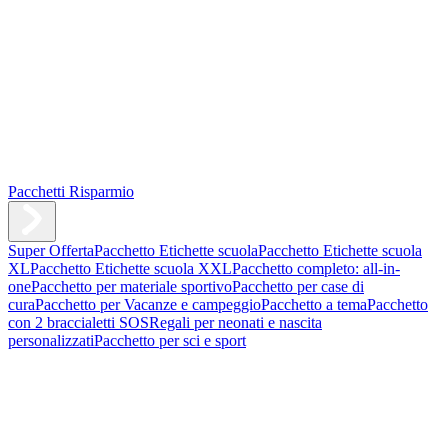
Pacchetti Risparmio
Super Offerta
Pacchetto Etichette scuola
Pacchetto Etichette scuola
XL
Pacchetto Etichette scuola XXL
Pacchetto completo: all-in-
one
Pacchetto per materiale sportivo
Pacchetto per case di
cura
Pacchetto per Vacanze e campeggio
Pacchetto a tema
Pacchetto
con 2 braccialetti SOS
Regali per neonati e nascita
personalizzati
Pacchetto per sci e sport