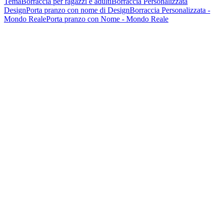
Tema
Borraccia per ragazzi e adulti
Borraccia Personalizzata
Design
Porta pranzo con nome di Design
Borraccia Personalizzata -
Mondo Reale
Porta pranzo con Nome - Mondo Reale