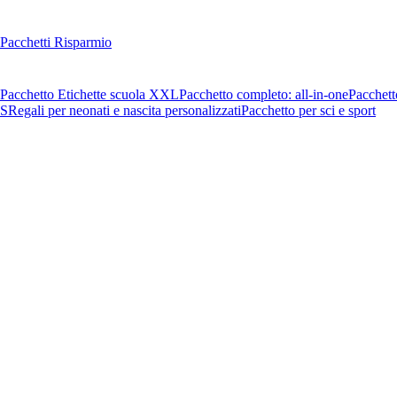
Pacchetti Risparmio
Pacchetto Etichette scuola XXL
Pacchetto completo: all-in-one
Pacchett
OS
Regali per neonati e nascita personalizzati
Pacchetto per sci e sport