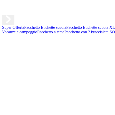
Super Offerta
Pacchetto Etichette scuola
Pacchetto Etichette scuola XL
Vacanze e campeggio
Pacchetto a tema
Pacchetto con 2 braccialetti S