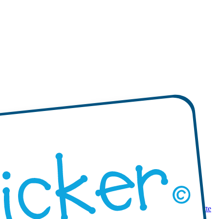
 prodotti
Mini etichette adesive
Etichette adesive mono-colore
Etichette