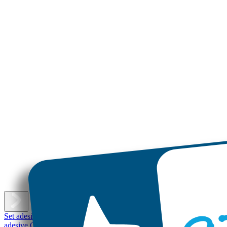
E
Set adesivi con nome
Etichette adesive piccole
Etichette adesive
Etichet
adesive Grandi
Etichette per scarpe