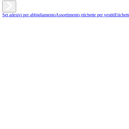
Set adesivi per abbigliamento
Assortimento etichette per vestiti
Etichet