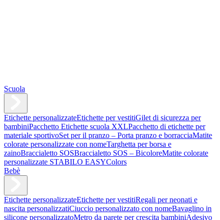
Scuola
Etichette personalizzate
Etichette per vestiti
Gilet di sicurezza per
bambini
Pacchetto Etichette scuola XXL
Pacchetto di etichette per
materiale sportivo
Set per il pranzo – Porta pranzo e borraccia
Matite
colorate personalizzate con nome
Targhetta per borsa e
zaino
Braccialetto SOS
Braccialetto SOS – Bicolore
Matite colorate
personalizzate STABILO EASYColors
Bebè
Etichette personalizzate
Etichette per vestiti
Regali per neonati e
nascita personalizzati
Ciuccio personalizzato con nome
Bavaglino in
silicone personalizzato
Metro da parete per crescita bambini
Adesivo