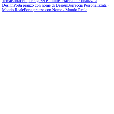
Tema
Borraccia per ragazzi e adulti
Borraccia Personalizzata
Design
Porta pranzo con nome di Design
Borraccia Personalizzata -
Mondo Reale
Porta pranzo con Nome - Mondo Reale