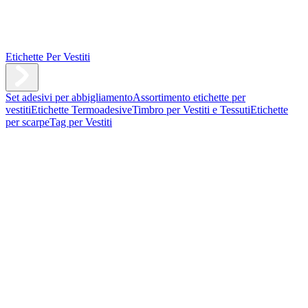
Etichette Per Vestiti
Set adesivi per abbigliamento
Assortimento etichette per
vestiti
Etichette Termoadesive
Timbro per Vestiti e Tessuti
Etichette
per scarpe
Tag per Vestiti