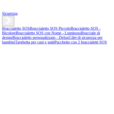
Sicurezza
Braccialetto SOS
Braccialetto SOS Piccolo
Braccialetto SOS -
Bicolore
Braccialetto SOS con Nome - Luminoso
Bracciale di
design
Braccialetto personalizzato - Delux
Gilet di sicurezza per
bambini
Targhetta per cani e gatti
Pacchetto con 2 braccialetti SOS