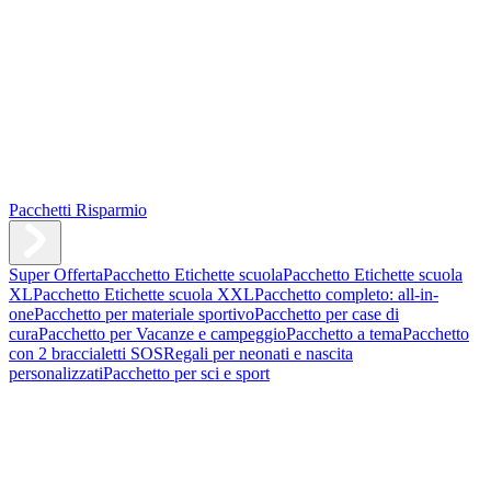
Pacchetti Risparmio
Super Offerta
Pacchetto Etichette scuola
Pacchetto Etichette scuola
XL
Pacchetto Etichette scuola XXL
Pacchetto completo: all-in-
one
Pacchetto per materiale sportivo
Pacchetto per case di
cura
Pacchetto per Vacanze e campeggio
Pacchetto a tema
Pacchetto
con 2 braccialetti SOS
Regali per neonati e nascita
personalizzati
Pacchetto per sci e sport