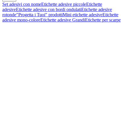
Set adesivi con nome
Etichette adesive piccole
Etichette
adesive
Etichette adesive con bordi ondulati
Etichette adesive
rotonde
"Progetta i Tuoi" prodotti
Mini etichette adesive
Etichette
adesive mono-colore
Etichette adesive Grandi
Etichette per scarpe