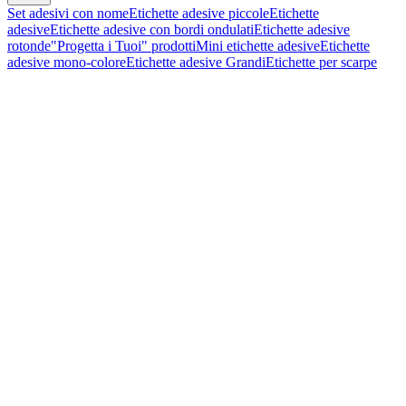
Set adesivi con nome
Etichette adesive piccole
Etichette
adesive
Etichette adesive con bordi ondulati
Etichette adesive
rotonde
"Progetta i Tuoi" prodotti
Mini etichette adesive
Etichette
adesive mono-colore
Etichette adesive Grandi
Etichette per scarpe