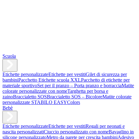
Scuola
Etichette personalizzate
Etichette per vestiti
Gilet di sicurezza per
bambini
Pacchetto Etichette scuola XXL
Pacchetto di etichette per
materiale sportivo
Set per il pranzo – Porta pranzo e borraccia
Matite
colorate personalizzate con nome
Targhetta per borsa e
zaino
Braccialetto SOS
Braccialetto SOS – Bicolore
Matite colorate
personalizzate STABILO EASYColors
Bebè
Etichette personalizzate
Etichette per vestiti
Regali per neonati e
nascita personalizzati
Ciuccio personalizzato con nome
Bavaglino in
silicone personalizzato
Metro da parete per crescita bambini
Adesivo