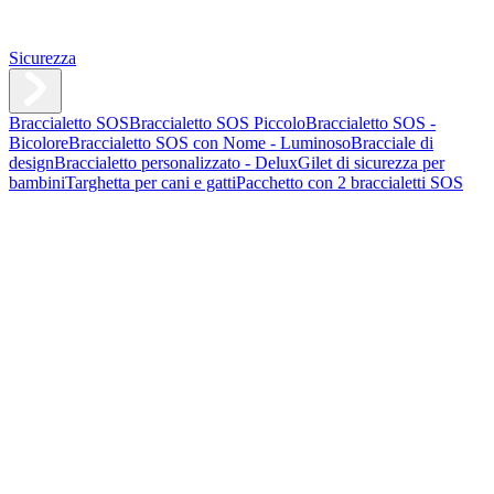
Sicurezza
Braccialetto SOS
Braccialetto SOS Piccolo
Braccialetto SOS -
Bicolore
Braccialetto SOS con Nome - Luminoso
Bracciale di
design
Braccialetto personalizzato - Delux
Gilet di sicurezza per
bambini
Targhetta per cani e gatti
Pacchetto con 2 braccialetti SOS