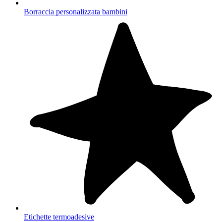
Borraccia personalizzata bambini
Etichette termoadesive