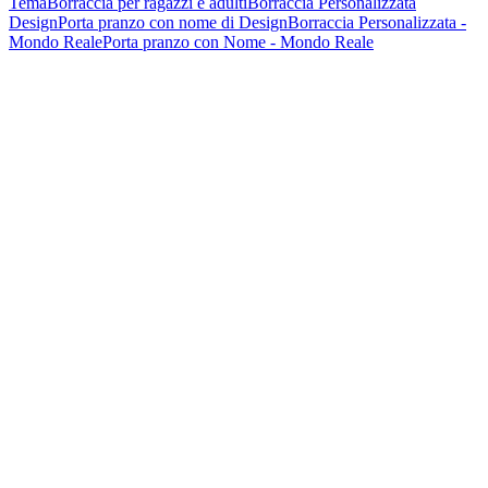
Tema
Borraccia per ragazzi e adulti
Borraccia Personalizzata
Design
Porta pranzo con nome di Design
Borraccia Personalizzata -
Mondo Reale
Porta pranzo con Nome - Mondo Reale