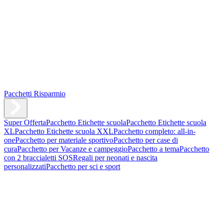
Pacchetti Risparmio
Super Offerta
Pacchetto Etichette scuola
Pacchetto Etichette scuola
XL
Pacchetto Etichette scuola XXL
Pacchetto completo: all-in-
one
Pacchetto per materiale sportivo
Pacchetto per case di
cura
Pacchetto per Vacanze e campeggio
Pacchetto a tema
Pacchetto
con 2 braccialetti SOS
Regali per neonati e nascita
personalizzati
Pacchetto per sci e sport