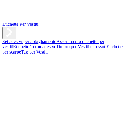
Etichette Per Vestiti
Set adesivi per abbigliamento
Assortimento etichette per
vestiti
Etichette Termoadesive
Timbro per Vestiti e Tessuti
Etichette
per scarpe
Tag per Vestiti