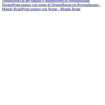
Tema
Borraccia per ragazzi e adulti
Borraccia Personalizzata
Design
Porta pranzo con nome di Design
Borraccia Personalizzata -
Mondo Reale
Porta pranzo con Nome - Mondo Reale