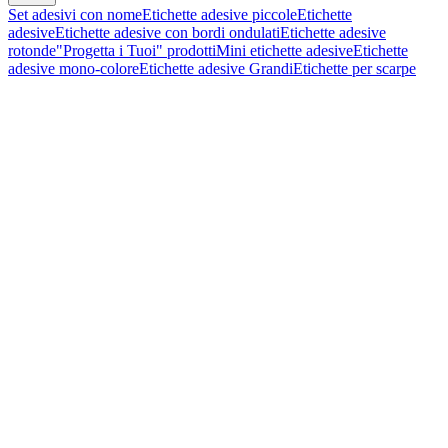
Set adesivi con nome
Etichette adesive piccole
Etichette
adesive
Etichette adesive con bordi ondulati
Etichette adesive
rotonde
"Progetta i Tuoi" prodotti
Mini etichette adesive
Etichette
adesive mono-colore
Etichette adesive Grandi
Etichette per scarpe