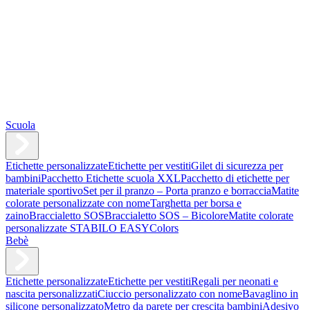
Scuola
Etichette personalizzate
Etichette per vestiti
Gilet di sicurezza per
bambini
Pacchetto Etichette scuola XXL
Pacchetto di etichette per
materiale sportivo
Set per il pranzo – Porta pranzo e borraccia
Matite
colorate personalizzate con nome
Targhetta per borsa e
zaino
Braccialetto SOS
Braccialetto SOS – Bicolore
Matite colorate
personalizzate STABILO EASYColors
Bebè
Etichette personalizzate
Etichette per vestiti
Regali per neonati e
nascita personalizzati
Ciuccio personalizzato con nome
Bavaglino in
silicone personalizzato
Metro da parete per crescita bambini
Adesivo