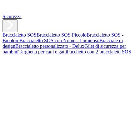
Sicurezza
Braccialetto SOS
Braccialetto SOS Piccolo
Braccialetto SOS -
Bicolore
Braccialetto SOS con Nome - Luminoso
Bracciale di
design
Braccialetto personalizzato - Delux
Gilet di sicurezza per
bambini
Targhetta per cani e gatti
Pacchetto con 2 braccialetti SOS