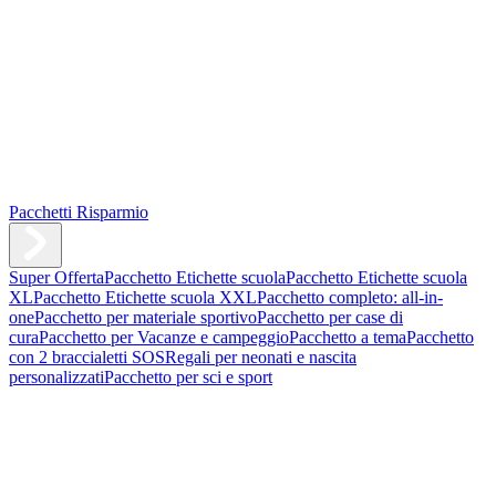
Pacchetti Risparmio
Super Offerta
Pacchetto Etichette scuola
Pacchetto Etichette scuola
XL
Pacchetto Etichette scuola XXL
Pacchetto completo: all-in-
one
Pacchetto per materiale sportivo
Pacchetto per case di
cura
Pacchetto per Vacanze e campeggio
Pacchetto a tema
Pacchetto
con 2 braccialetti SOS
Regali per neonati e nascita
personalizzati
Pacchetto per sci e sport