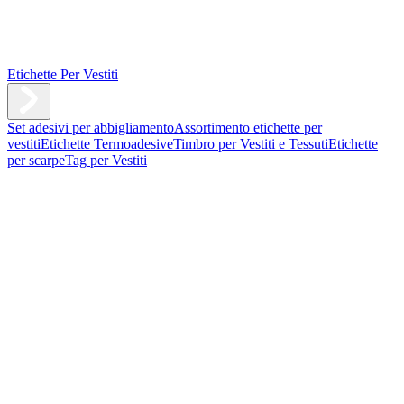
Etichette Per Vestiti
Set adesivi per abbigliamento
Assortimento etichette per
vestiti
Etichette Termoadesive
Timbro per Vestiti e Tessuti
Etichette
per scarpe
Tag per Vestiti