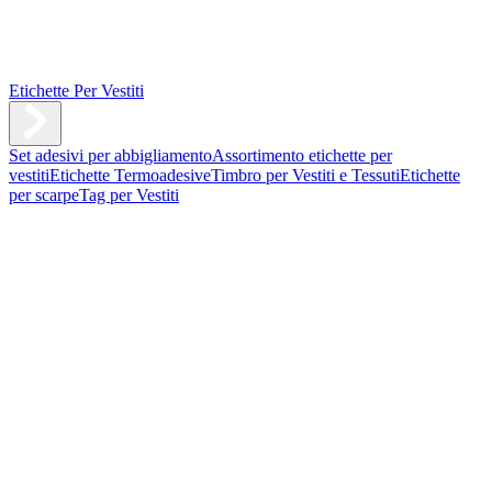
Etichette Per Vestiti
Set adesivi per abbigliamento
Assortimento etichette per
vestiti
Etichette Termoadesive
Timbro per Vestiti e Tessuti
Etichette
per scarpe
Tag per Vestiti