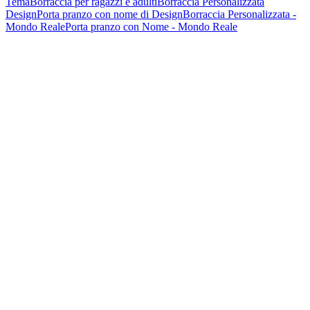
Tema
Borraccia per ragazzi e adulti
Borraccia Personalizzata
Design
Porta pranzo con nome di Design
Borraccia Personalizzata -
Mondo Reale
Porta pranzo con Nome - Mondo Reale