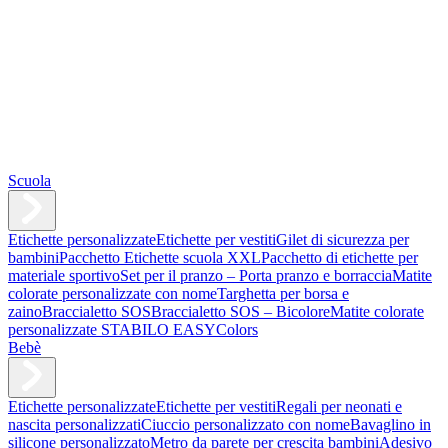
Scuola
Etichette personalizzate
Etichette per vestiti
Gilet di sicurezza per
bambini
Pacchetto Etichette scuola XXL
Pacchetto di etichette per
materiale sportivo
Set per il pranzo – Porta pranzo e borraccia
Matite
colorate personalizzate con nome
Targhetta per borsa e
zaino
Braccialetto SOS
Braccialetto SOS – Bicolore
Matite colorate
personalizzate STABILO EASYColors
Bebè
Etichette personalizzate
Etichette per vestiti
Regali per neonati e
nascita personalizzati
Ciuccio personalizzato con nome
Bavaglino in
silicone personalizzato
Metro da parete per crescita bambini
Adesivo