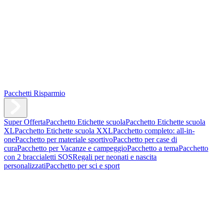
Pacchetti Risparmio
Super Offerta
Pacchetto Etichette scuola
Pacchetto Etichette scuola
XL
Pacchetto Etichette scuola XXL
Pacchetto completo: all-in-
one
Pacchetto per materiale sportivo
Pacchetto per case di
cura
Pacchetto per Vacanze e campeggio
Pacchetto a tema
Pacchetto
con 2 braccialetti SOS
Regali per neonati e nascita
personalizzati
Pacchetto per sci e sport