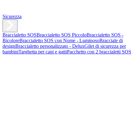
Sicurezza
Braccialetto SOS
Braccialetto SOS Piccolo
Braccialetto SOS -
Bicolore
Braccialetto SOS con Nome - Luminoso
Bracciale di
design
Braccialetto personalizzato - Delux
Gilet di sicurezza per
bambini
Targhetta per cani e gatti
Pacchetto con 2 braccialetti SOS