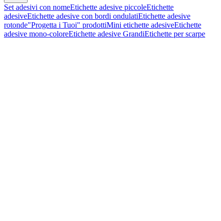
Set adesivi con nome
Etichette adesive piccole
Etichette
adesive
Etichette adesive con bordi ondulati
Etichette adesive
rotonde
"Progetta i Tuoi" prodotti
Mini etichette adesive
Etichette
adesive mono-colore
Etichette adesive Grandi
Etichette per scarpe