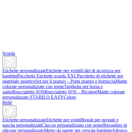
Scuola
Etichette personalizzate
Etichette per vestiti
Gilet di sicurezza per
bambini
Pacchetto Etichette scuola XXL
Pacchetto di etichette per
materiale sportivo
Set per il pranzo – Porta pranzo e borraccia
Matite
colorate personalizzate con nome
Targhetta per borsa e
zaino
Braccialetto SOS
Braccialetto SOS – Bicolore
Matite colorate
personalizzate STABILO EASYColors
Bebè
Etichette personalizzate
Etichette per vestiti
Regali per neonati e
nascita personalizzati
Ciuccio personalizzato con nome
Bavaglino in
silicone personalizzato
Metro da parete per crescita bambini
Adesivo