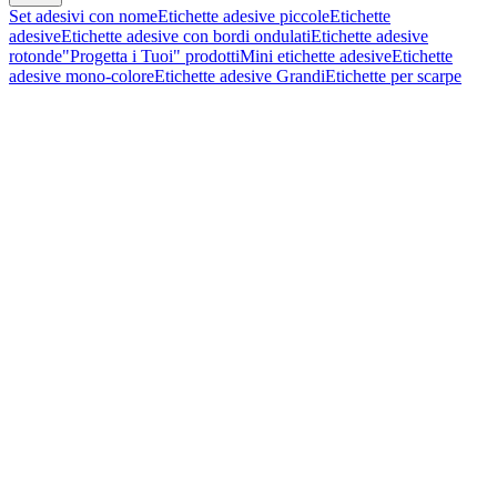
Set adesivi con nome
Etichette adesive piccole
Etichette
adesive
Etichette adesive con bordi ondulati
Etichette adesive
rotonde
"Progetta i Tuoi" prodotti
Mini etichette adesive
Etichette
adesive mono-colore
Etichette adesive Grandi
Etichette per scarpe