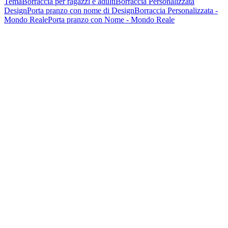
Tema
Borraccia per ragazzi e adulti
Borraccia Personalizzata
Design
Porta pranzo con nome di Design
Borraccia Personalizzata -
Mondo Reale
Porta pranzo con Nome - Mondo Reale