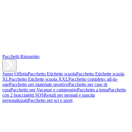
Pacchetti Risparmio
Super Offerta
Pacchetto Etichette scuola
Pacchetto Etichette scuola
XL
Pacchetto Etichette scuola XXL
Pacchetto completo: all-in-
one
Pacchetto per materiale sportivo
Pacchetto per case di
cura
Pacchetto per Vacanze e campeggio
Pacchetto a tema
Pacchetto
con 2 braccialetti SOS
Regali per neonati e nascita
personalizzati
Pacchetto per sci e sport