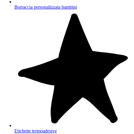
Borraccia personalizzata bambini
Etichette termoadesive