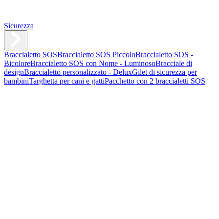
Sicurezza
Braccialetto SOS
Braccialetto SOS Piccolo
Braccialetto SOS -
Bicolore
Braccialetto SOS con Nome - Luminoso
Bracciale di
design
Braccialetto personalizzato - Delux
Gilet di sicurezza per
bambini
Targhetta per cani e gatti
Pacchetto con 2 braccialetti SOS