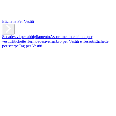
Etichette Per Vestiti
Set adesivi per abbigliamento
Assortimento etichette per
vestiti
Etichette Termoadesive
Timbro per Vestiti e Tessuti
Etichette
per scarpe
Tag per Vestiti