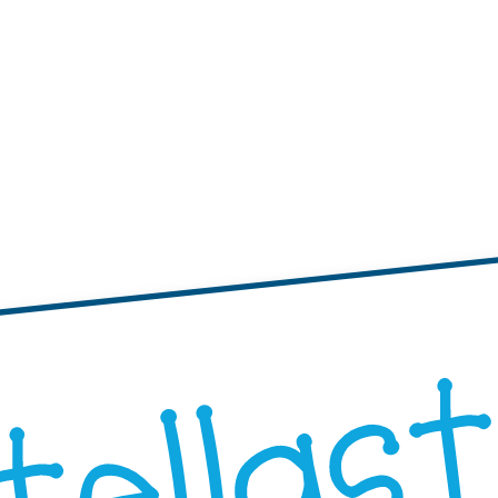
tichette
te adesive con bordi ondulati
Etichette adesive rotonde
"Progetta i Tuoi"