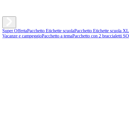
Super Offerta
Pacchetto Etichette scuola
Pacchetto Etichette scuola XL
Vacanze e campeggio
Pacchetto a tema
Pacchetto con 2 braccialetti S