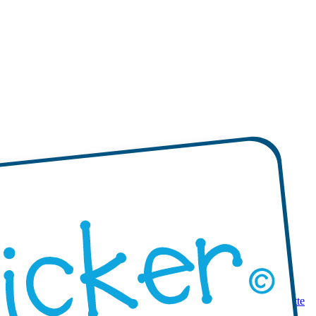
 prodotti
Mini etichette adesive
Etichette adesive mono-colore
Etichette