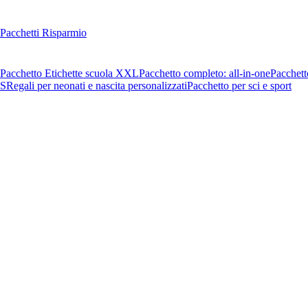
Pacchetti Risparmio
Pacchetto Etichette scuola XXL
Pacchetto completo: all-in-one
Pacchett
OS
Regali per neonati e nascita personalizzati
Pacchetto per sci e sport