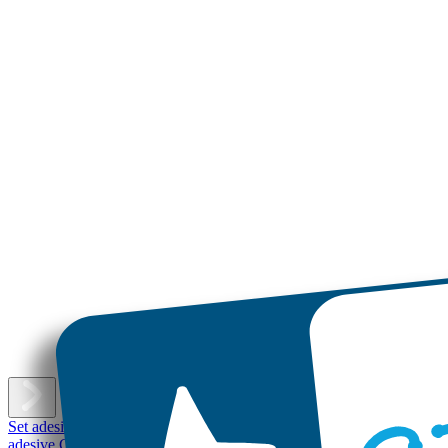
E
Set adesivi con nome
Etichette adesive piccole
Etichette adesive
Etichet
adesive Grandi
Etichette per scarpe