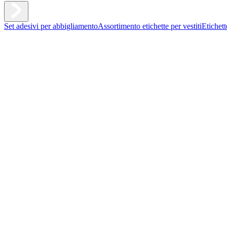
Set adesivi per abbigliamento
Assortimento etichette per vestiti
Etichet