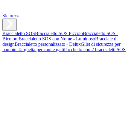
Sicurezza
Braccialetto SOS
Braccialetto SOS Piccolo
Braccialetto SOS -
Bicolore
Braccialetto SOS con Nome - Luminoso
Bracciale di
design
Braccialetto personalizzato - Delux
Gilet di sicurezza per
bambini
Targhetta per cani e gatti
Pacchetto con 2 braccialetti SOS