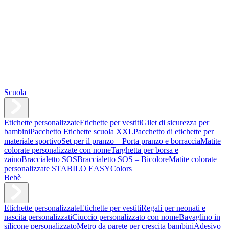
Scuola
Etichette personalizzate
Etichette per vestiti
Gilet di sicurezza per
bambini
Pacchetto Etichette scuola XXL
Pacchetto di etichette per
materiale sportivo
Set per il pranzo – Porta pranzo e borraccia
Matite
colorate personalizzate con nome
Targhetta per borsa e
zaino
Braccialetto SOS
Braccialetto SOS – Bicolore
Matite colorate
personalizzate STABILO EASYColors
Bebè
Etichette personalizzate
Etichette per vestiti
Regali per neonati e
nascita personalizzati
Ciuccio personalizzato con nome
Bavaglino in
silicone personalizzato
Metro da parete per crescita bambini
Adesivo