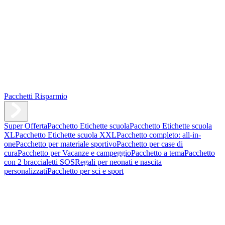
Pacchetti Risparmio
Super Offerta
Pacchetto Etichette scuola
Pacchetto Etichette scuola
XL
Pacchetto Etichette scuola XXL
Pacchetto completo: all-in-
one
Pacchetto per materiale sportivo
Pacchetto per case di
cura
Pacchetto per Vacanze e campeggio
Pacchetto a tema
Pacchetto
con 2 braccialetti SOS
Regali per neonati e nascita
personalizzati
Pacchetto per sci e sport