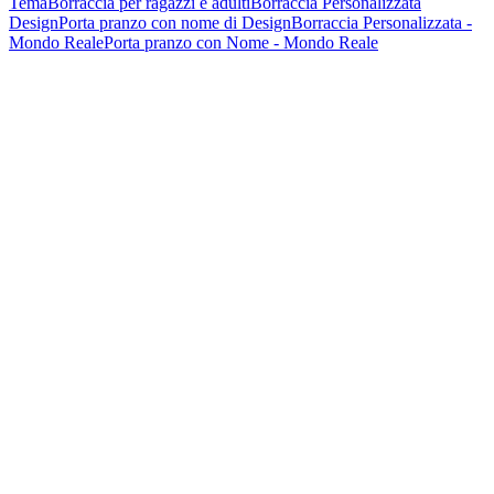
Tema
Borraccia per ragazzi e adulti
Borraccia Personalizzata
Design
Porta pranzo con nome di Design
Borraccia Personalizzata -
Mondo Reale
Porta pranzo con Nome - Mondo Reale