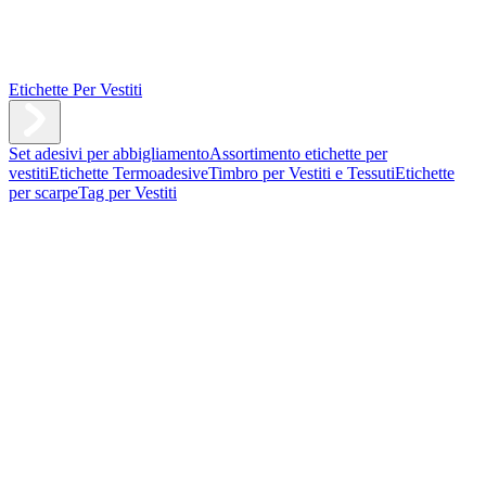
Etichette Per Vestiti
Set adesivi per abbigliamento
Assortimento etichette per
vestiti
Etichette Termoadesive
Timbro per Vestiti e Tessuti
Etichette
per scarpe
Tag per Vestiti