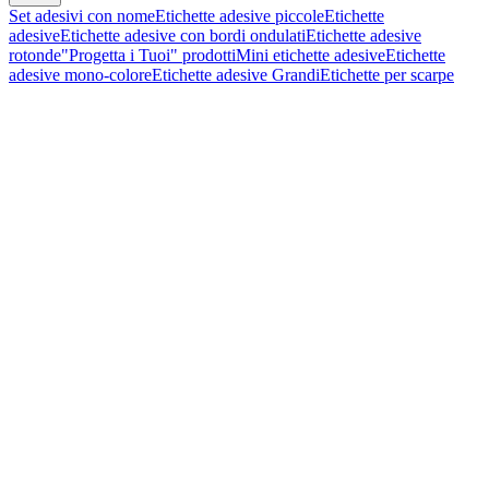
Set adesivi con nome
Etichette adesive piccole
Etichette
adesive
Etichette adesive con bordi ondulati
Etichette adesive
rotonde
"Progetta i Tuoi" prodotti
Mini etichette adesive
Etichette
adesive mono-colore
Etichette adesive Grandi
Etichette per scarpe