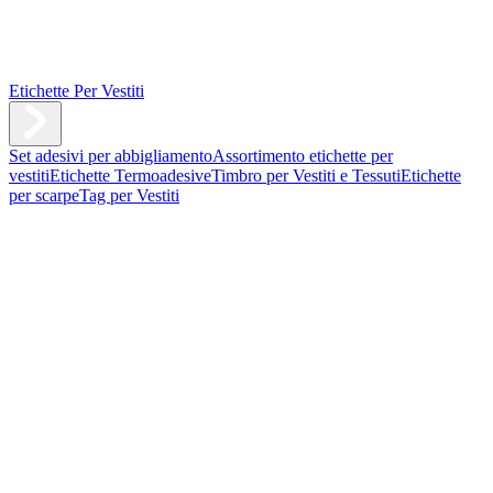
Etichette Per Vestiti
Set adesivi per abbigliamento
Assortimento etichette per
vestiti
Etichette Termoadesive
Timbro per Vestiti e Tessuti
Etichette
per scarpe
Tag per Vestiti