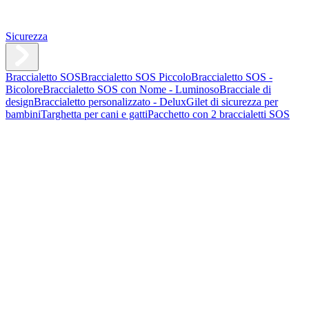
Sicurezza
Braccialetto SOS
Braccialetto SOS Piccolo
Braccialetto SOS -
Bicolore
Braccialetto SOS con Nome - Luminoso
Bracciale di
design
Braccialetto personalizzato - Delux
Gilet di sicurezza per
bambini
Targhetta per cani e gatti
Pacchetto con 2 braccialetti SOS