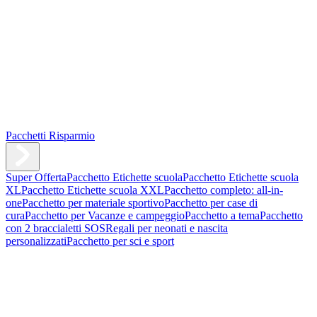
Pacchetti Risparmio
Super Offerta
Pacchetto Etichette scuola
Pacchetto Etichette scuola
XL
Pacchetto Etichette scuola XXL
Pacchetto completo: all-in-
one
Pacchetto per materiale sportivo
Pacchetto per case di
cura
Pacchetto per Vacanze e campeggio
Pacchetto a tema
Pacchetto
con 2 braccialetti SOS
Regali per neonati e nascita
personalizzati
Pacchetto per sci e sport