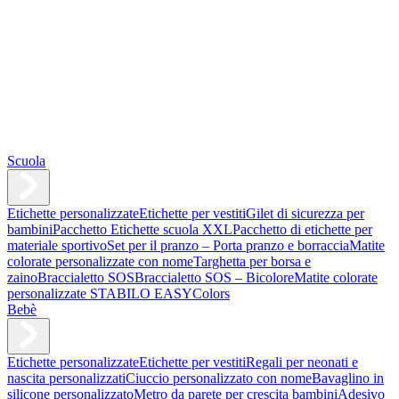
Scuola
Etichette personalizzate
Etichette per vestiti
Gilet di sicurezza per
bambini
Pacchetto Etichette scuola XXL
Pacchetto di etichette per
materiale sportivo
Set per il pranzo – Porta pranzo e borraccia
Matite
colorate personalizzate con nome
Targhetta per borsa e
zaino
Braccialetto SOS
Braccialetto SOS – Bicolore
Matite colorate
personalizzate STABILO EASYColors
Bebè
Etichette personalizzate
Etichette per vestiti
Regali per neonati e
nascita personalizzati
Ciuccio personalizzato con nome
Bavaglino in
silicone personalizzato
Metro da parete per crescita bambini
Adesivo