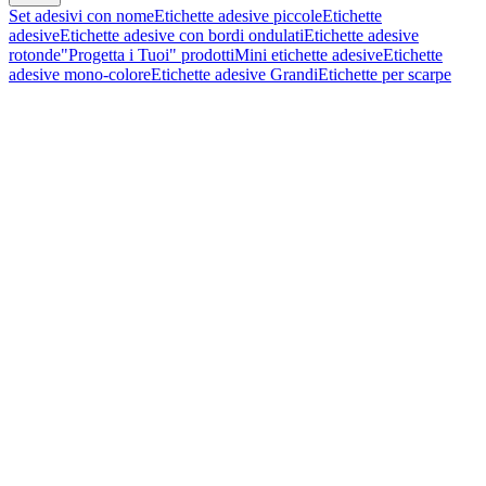
Set adesivi con nome
Etichette adesive piccole
Etichette
adesive
Etichette adesive con bordi ondulati
Etichette adesive
rotonde
"Progetta i Tuoi" prodotti
Mini etichette adesive
Etichette
adesive mono-colore
Etichette adesive Grandi
Etichette per scarpe