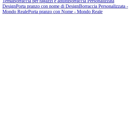
Tema
Borraccia per ragazzi e adulti
Borraccia Personalizzata
Design
Porta pranzo con nome di Design
Borraccia Personalizzata -
Mondo Reale
Porta pranzo con Nome - Mondo Reale