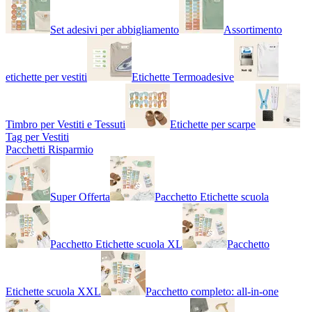
Set adesivi per abbigliamento
Assortimento
etichette per vestiti
Etichette Termoadesive
Timbro per Vestiti e Tessuti
Etichette per scarpe
Tag per Vestiti
Pacchetti Risparmio
Super Offerta
Pacchetto Etichette scuola
Pacchetto Etichette scuola XL
Pacchetto
Etichette scuola XXL
Pacchetto completo: all-in-one