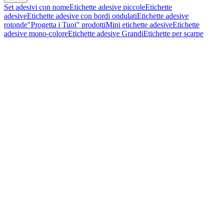
Set adesivi con nome
Etichette adesive piccole
Etichette
adesive
Etichette adesive con bordi ondulati
Etichette adesive
rotonde
"Progetta i Tuoi" prodotti
Mini etichette adesive
Etichette
adesive mono-colore
Etichette adesive Grandi
Etichette per scarpe