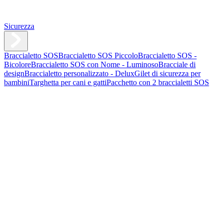
Sicurezza
Braccialetto SOS
Braccialetto SOS Piccolo
Braccialetto SOS -
Bicolore
Braccialetto SOS con Nome - Luminoso
Bracciale di
design
Braccialetto personalizzato - Delux
Gilet di sicurezza per
bambini
Targhetta per cani e gatti
Pacchetto con 2 braccialetti SOS