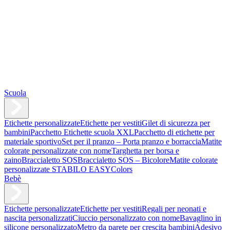
Scuola
Etichette personalizzate
Etichette per vestiti
Gilet di sicurezza per
bambini
Pacchetto Etichette scuola XXL
Pacchetto di etichette per
materiale sportivo
Set per il pranzo – Porta pranzo e borraccia
Matite
colorate personalizzate con nome
Targhetta per borsa e
zaino
Braccialetto SOS
Braccialetto SOS – Bicolore
Matite colorate
personalizzate STABILO EASYColors
Bebè
Etichette personalizzate
Etichette per vestiti
Regali per neonati e
nascita personalizzati
Ciuccio personalizzato con nome
Bavaglino in
silicone personalizzato
Metro da parete per crescita bambini
Adesivo