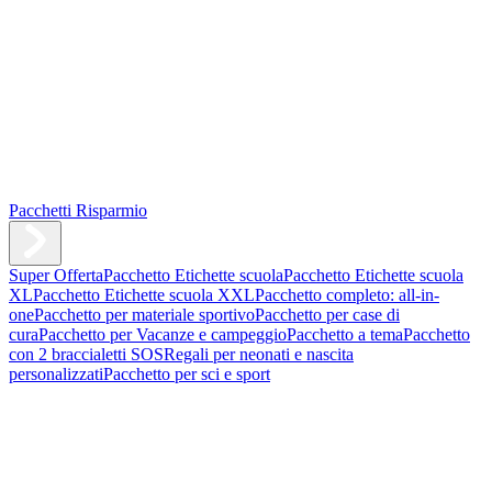
Pacchetti Risparmio
Super Offerta
Pacchetto Etichette scuola
Pacchetto Etichette scuola
XL
Pacchetto Etichette scuola XXL
Pacchetto completo: all-in-
one
Pacchetto per materiale sportivo
Pacchetto per case di
cura
Pacchetto per Vacanze e campeggio
Pacchetto a tema
Pacchetto
con 2 braccialetti SOS
Regali per neonati e nascita
personalizzati
Pacchetto per sci e sport