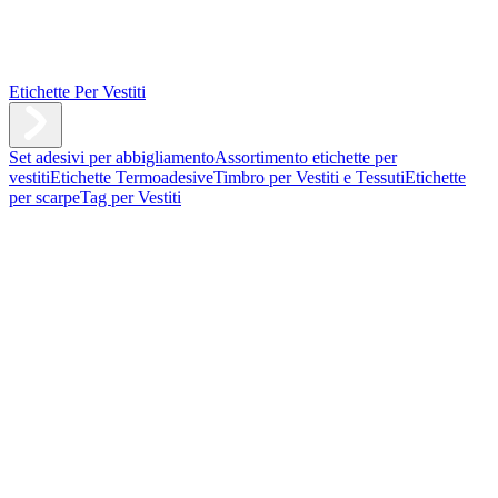
Etichette Per Vestiti
Set adesivi per abbigliamento
Assortimento etichette per
vestiti
Etichette Termoadesive
Timbro per Vestiti e Tessuti
Etichette
per scarpe
Tag per Vestiti