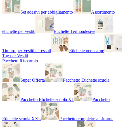
Set adesivi per abbigliamento
Assortimento
etichette per vestiti
Etichette Termoadesive
Timbro per Vestiti e Tessuti
Etichette per scarpe
Tag per Vestiti
Pacchetti Risparmio
Super Offerta
Pacchetto Etichette scuola
Pacchetto Etichette scuola XL
Pacchetto
Etichette scuola XXL
Pacchetto completo: all-in-one