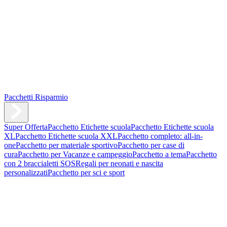
Pacchetti Risparmio
Super Offerta
Pacchetto Etichette scuola
Pacchetto Etichette scuola
XL
Pacchetto Etichette scuola XXL
Pacchetto completo: all-in-
one
Pacchetto per materiale sportivo
Pacchetto per case di
cura
Pacchetto per Vacanze e campeggio
Pacchetto a tema
Pacchetto
con 2 braccialetti SOS
Regali per neonati e nascita
personalizzati
Pacchetto per sci e sport