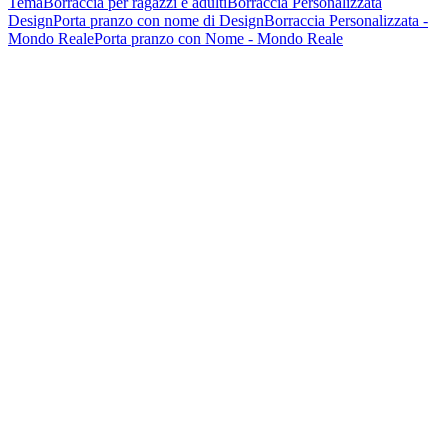
Tema
Borraccia per ragazzi e adulti
Borraccia Personalizzata
Design
Porta pranzo con nome di Design
Borraccia Personalizzata -
Mondo Reale
Porta pranzo con Nome - Mondo Reale