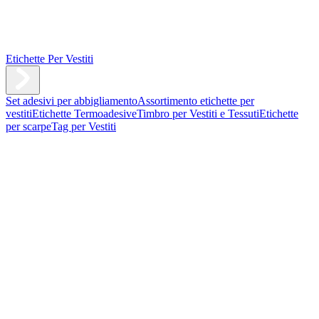
Etichette Per Vestiti
Set adesivi per abbigliamento
Assortimento etichette per
vestiti
Etichette Termoadesive
Timbro per Vestiti e Tessuti
Etichette
per scarpe
Tag per Vestiti