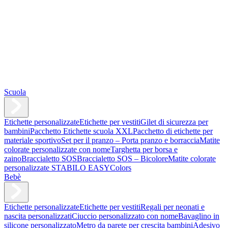
Scuola
Etichette personalizzate
Etichette per vestiti
Gilet di sicurezza per
bambini
Pacchetto Etichette scuola XXL
Pacchetto di etichette per
materiale sportivo
Set per il pranzo – Porta pranzo e borraccia
Matite
colorate personalizzate con nome
Targhetta per borsa e
zaino
Braccialetto SOS
Braccialetto SOS – Bicolore
Matite colorate
personalizzate STABILO EASYColors
Bebè
Etichette personalizzate
Etichette per vestiti
Regali per neonati e
nascita personalizzati
Ciuccio personalizzato con nome
Bavaglino in
silicone personalizzato
Metro da parete per crescita bambini
Adesivo