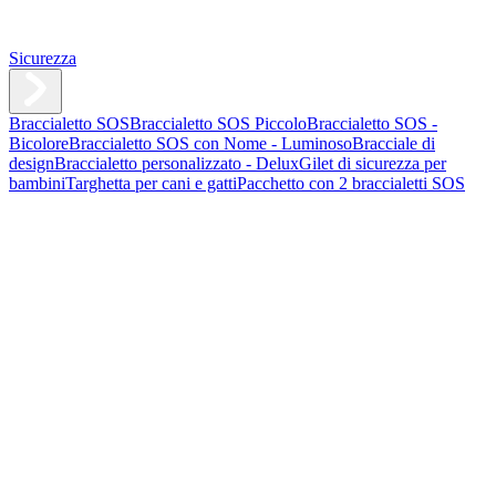
Sicurezza
Braccialetto SOS
Braccialetto SOS Piccolo
Braccialetto SOS -
Bicolore
Braccialetto SOS con Nome - Luminoso
Bracciale di
design
Braccialetto personalizzato - Delux
Gilet di sicurezza per
bambini
Targhetta per cani e gatti
Pacchetto con 2 braccialetti SOS