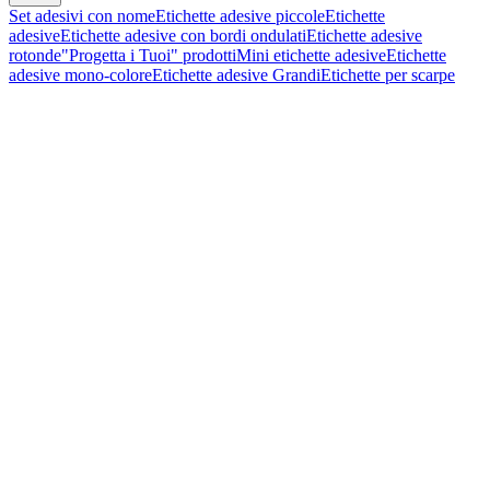
Set adesivi con nome
Etichette adesive piccole
Etichette
adesive
Etichette adesive con bordi ondulati
Etichette adesive
rotonde
"Progetta i Tuoi" prodotti
Mini etichette adesive
Etichette
adesive mono-colore
Etichette adesive Grandi
Etichette per scarpe