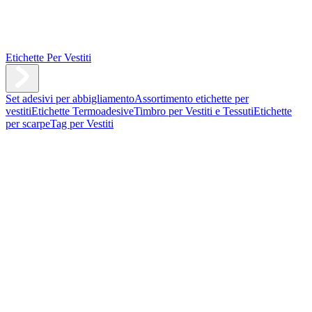
Etichette Per Vestiti
Set adesivi per abbigliamento
Assortimento etichette per
vestiti
Etichette Termoadesive
Timbro per Vestiti e Tessuti
Etichette
per scarpe
Tag per Vestiti