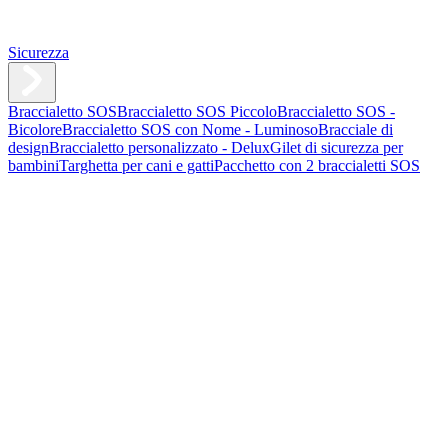
Sicurezza
Braccialetto SOS
Braccialetto SOS Piccolo
Braccialetto SOS -
Bicolore
Braccialetto SOS con Nome - Luminoso
Bracciale di
design
Braccialetto personalizzato - Delux
Gilet di sicurezza per
bambini
Targhetta per cani e gatti
Pacchetto con 2 braccialetti SOS