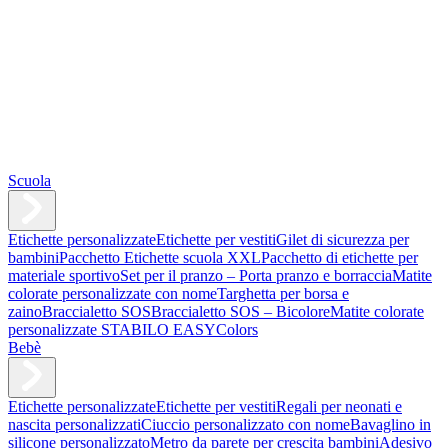
Scuola
Etichette personalizzate
Etichette per vestiti
Gilet di sicurezza per
bambini
Pacchetto Etichette scuola XXL
Pacchetto di etichette per
materiale sportivo
Set per il pranzo – Porta pranzo e borraccia
Matite
colorate personalizzate con nome
Targhetta per borsa e
zaino
Braccialetto SOS
Braccialetto SOS – Bicolore
Matite colorate
personalizzate STABILO EASYColors
Bebè
Etichette personalizzate
Etichette per vestiti
Regali per neonati e
nascita personalizzati
Ciuccio personalizzato con nome
Bavaglino in
silicone personalizzato
Metro da parete per crescita bambini
Adesivo