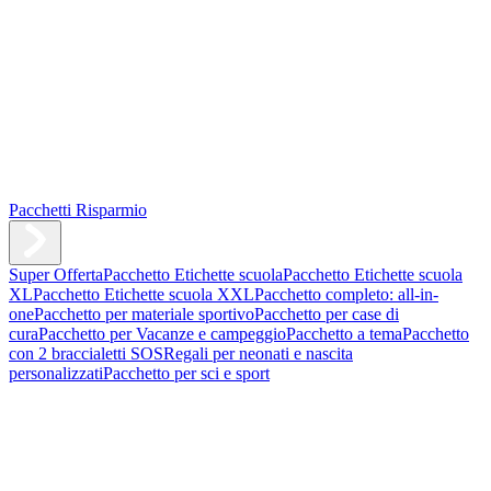
Pacchetti Risparmio
Super Offerta
Pacchetto Etichette scuola
Pacchetto Etichette scuola
XL
Pacchetto Etichette scuola XXL
Pacchetto completo: all-in-
one
Pacchetto per materiale sportivo
Pacchetto per case di
cura
Pacchetto per Vacanze e campeggio
Pacchetto a tema
Pacchetto
con 2 braccialetti SOS
Regali per neonati e nascita
personalizzati
Pacchetto per sci e sport