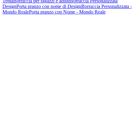
Tema
Borraccia per ragazzi e adulti
Borraccia Personalizzata
Design
Porta pranzo con nome di Design
Borraccia Personalizzata -
Mondo Reale
Porta pranzo con Nome - Mondo Reale