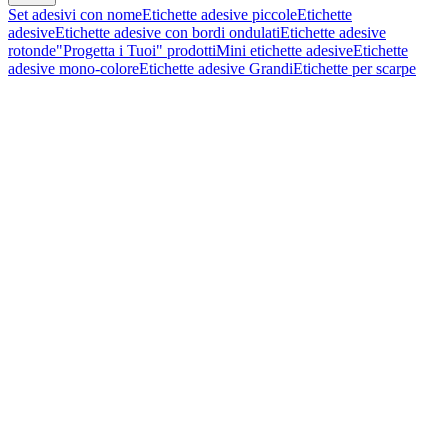
Set adesivi con nome
Etichette adesive piccole
Etichette
adesive
Etichette adesive con bordi ondulati
Etichette adesive
rotonde
"Progetta i Tuoi" prodotti
Mini etichette adesive
Etichette
adesive mono-colore
Etichette adesive Grandi
Etichette per scarpe