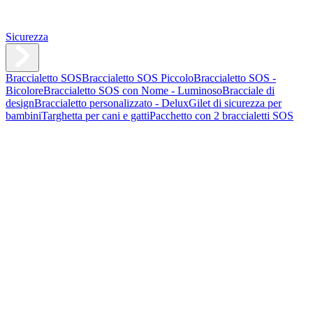
Sicurezza
Braccialetto SOS
Braccialetto SOS Piccolo
Braccialetto SOS -
Bicolore
Braccialetto SOS con Nome - Luminoso
Bracciale di
design
Braccialetto personalizzato - Delux
Gilet di sicurezza per
bambini
Targhetta per cani e gatti
Pacchetto con 2 braccialetti SOS