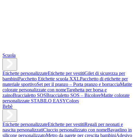
Scuola
Etichette personalizzate
Etichette per vestiti
Gilet di sicurezza per
bambini
Pacchetto Etichette scuola XXL
Pacchetto di etichette per
materiale sportivo
Set per il pranzo – Porta pranzo e borraccia
Matite
colorate personalizzate con nome
Targhetta per borsa e
zaino
Braccialetto SOS
Braccialetto SOS – Bicolore
Matite colorate
personalizzate STABILO EASYColors
Bebè
Etichette personalizzate
Etichette per vestiti
Regali per neonati e
nascita personalizzati
Ciuccio personalizzato con nome
Bavaglino in
silicone personalizzato
Metro da parete per crescita bambini
Adesivo