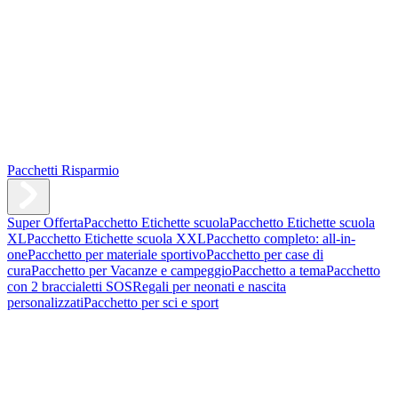
Pacchetti Risparmio
Super Offerta
Pacchetto Etichette scuola
Pacchetto Etichette scuola
XL
Pacchetto Etichette scuola XXL
Pacchetto completo: all-in-
one
Pacchetto per materiale sportivo
Pacchetto per case di
cura
Pacchetto per Vacanze e campeggio
Pacchetto a tema
Pacchetto
con 2 braccialetti SOS
Regali per neonati e nascita
personalizzati
Pacchetto per sci e sport