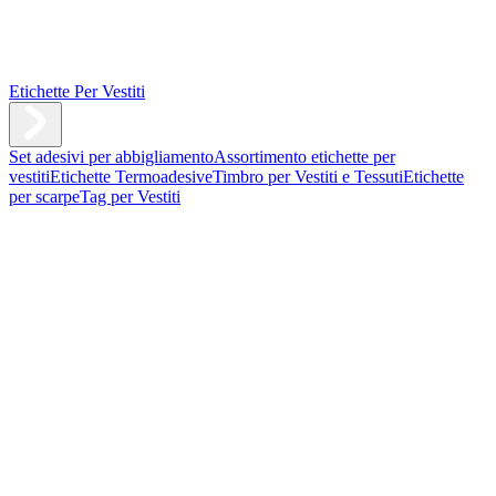
Etichette Per Vestiti
Set adesivi per abbigliamento
Assortimento etichette per
vestiti
Etichette Termoadesive
Timbro per Vestiti e Tessuti
Etichette
per scarpe
Tag per Vestiti