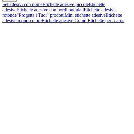
Set adesivi con nome
Etichette adesive piccole
Etichette
adesive
Etichette adesive con bordi ondulati
Etichette adesive
rotonde
"Progetta i Tuoi" prodotti
Mini etichette adesive
Etichette
adesive mono-colore
Etichette adesive Grandi
Etichette per scarpe